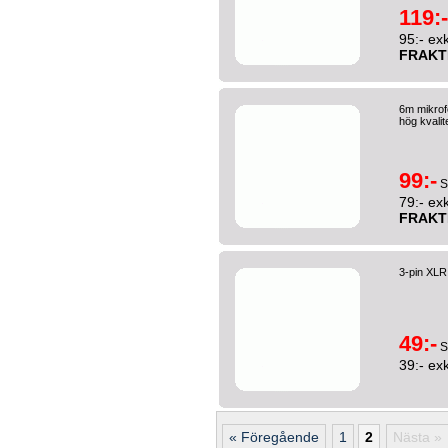
119:-
95:- ex
FRAKT
6m mikrof
hög kvalit
99:-
S
79:- ex
FRAKT
3-pin XLR
49:-
S
39:- ex
« Föregående
1
2
Nästa »