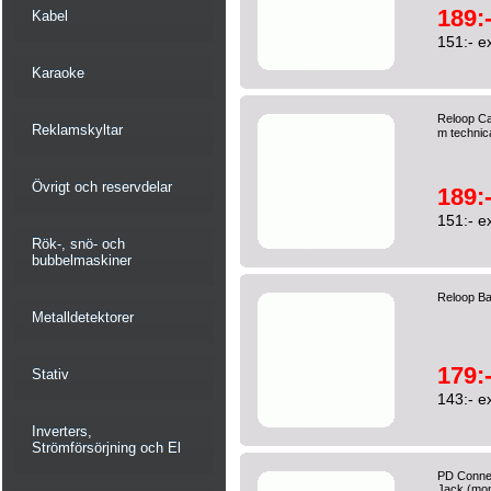
189:
Kabel
151:- e
Karaoke
Reloop Ca
Reklamskyltar
m technica
Övrigt och reservdelar
189:
151:- e
Rök-, snö- och
bubbelmaskiner
Reloop Ba
Metalldetektorer
179:
Stativ
143:- e
Inverters,
Strömförsörjning och El
PD Connex
Jack (mon