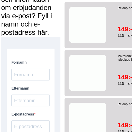
om erbjudanden
Reloop Ka
via e-post? Fyll i
namn och e-
149:
postadress här.
119:- e
Mikrofonk
teleplugg
149:
119:- e
Reloop K
149:
119:- e