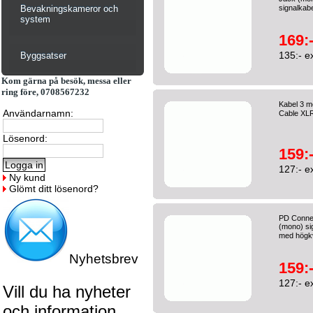
Bevakningskameror och
signalkabe
system
169:
135:- e
Byggsatser
Kom gärna på besök, messa eller
ring före, 0708567232
Kabel 3 me
Användarnamn:
Cable XLR
Lösenord:
159:
127:- e
Ny kund
Glömt ditt lösenord?
PD Connex
(mono) sig
med högkva
Nyhetsbrev
159:
127:- e
Vill du ha nyheter
och information