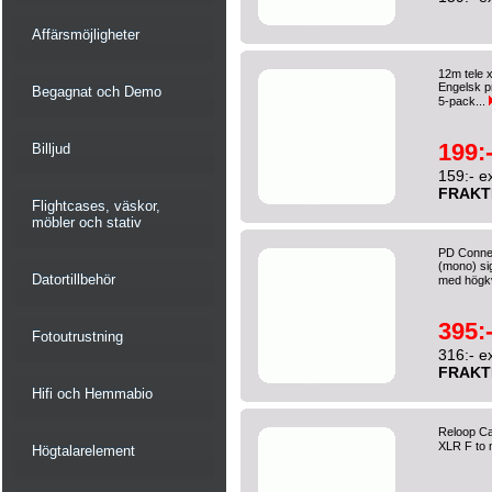
Affärsmöjligheter
12m tele 
Engelsk p
Begagnat och Demo
5-pack...
199:
Billjud
159:- e
FRAKT
Flightcases, väskor,
möbler och stativ
PD Connex
(mono) sig
Datortillbehör
med högkva
395:
Fotoutrustning
316:- e
FRAKT
Hifi och Hemmabio
Reloop Ca
XLR F to 
Högtalarelement