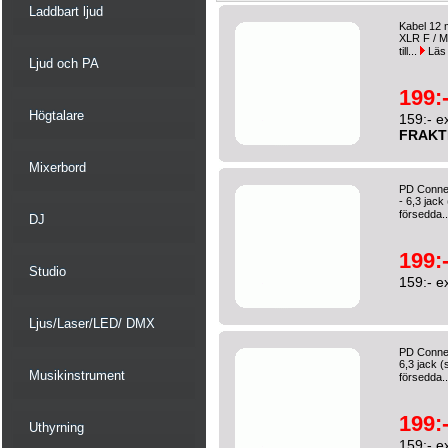
Laddbart ljud
Kabel 12 m
XLR F / M
till...
Läs
Ljud och PA
199:
Högtalare
159:- e
FRAKT
Mixerbord
PD Connex
- 6,3 jack
försedda.
DJ
199:
Studio
159:- e
Ljus/Laser/LED/ DMX
PD Connex
6,3 jack (
Musikinstrument
försedda.
199:
Uthyrning
159:- e