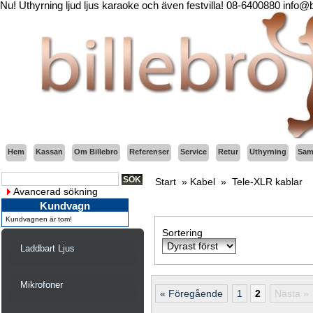
Nu! Uthyrning ljud ljus karaoke och även festvilla! 08-6400880 info@
Hem
Kassan
Om Billebro
Referenser
Service
Retur
Uthyrning
Sama
Start
»
Kabel
»
Tele-XLR kablar
Avancerad sökning
Kundvagn
Kundvagnen är tom!
Sortering
Laddbart Ljus
Mikrofoner
« Föregående
1
2
Nästa »