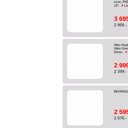
scan, RSD,
19"...
Lä
3 695
2 956:-
Allen Hea
https://
Demo...
2 999
2 399:-
BEHRING
2 595
2 076:-