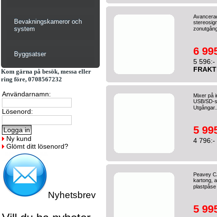
Avancera
Bevakningskameror och
stereosign
system
zonutgång
6 995
Byggsatser
5 596:-
FRAKT
Kom gärna på besök, messa eller
ring före, 0708567232
Användarnamn:
Mixer på i
USB/SD-spe
Utgångar.
Lösenord:
5 995
Ny kund
4 796:-
Glömt ditt lösenord?
Peavey C
kartong, a
plastpåse 
Nyhetsbrev
5 995