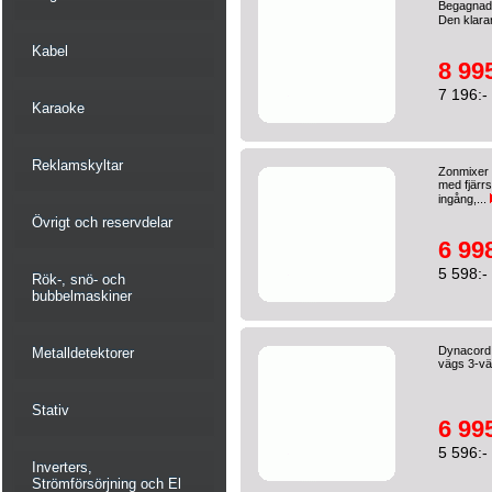
Begagnad 
Den klarar
Kabel
8 995
7 196:-
Karaoke
Reklamskyltar
Zonmixer 8
med fjärr
ingång,...
Övrigt och reservdelar
6 998
5 598:-
Rök-, snö- och
bubbelmaskiner
Dynacord D
Metalldetektorer
vägs 3-vä
Stativ
6 995
5 596:-
Inverters,
Strömförsörjning och El