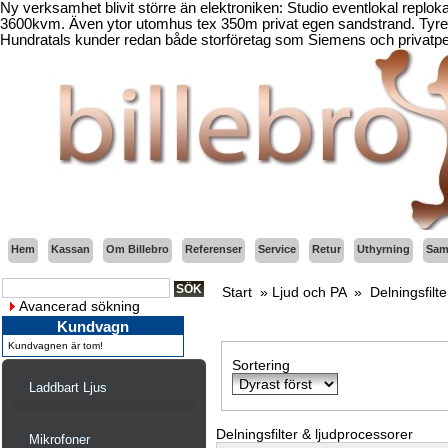
Ny verksamhet blivit större än elektroniken: Studio eventlokal replo
3600kvm. Även ytor utomhus tex 350m privat egen sandstrand. Tyresö
Hundratals kunder redan både storföretag som Siemens och privatper
Hem
Kassan
Om Billebro
Referenser
Service
Retur
Uthyrning
Sama
Start
»
Ljud och PA
»
Delningsfilt
Avancerad sökning
Kundvagn
Kundvagnen är tom!
Sortering
Laddbart Ljus
Delningsfilter & ljudprocessorer
Mikrofoner