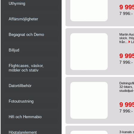
Uthyrning
9 995
7 996:-
Affärsmöjligheter
Begagnat och Demo
Martin Au
skick. Hög
från...
Lä
Billjud
9 995
7 996:-
Flightcases, väskor,
möbler och stativ
Delningsfi
Datortillbehör
32-bitars
studioljud-
Fotoutrustning
9 995
7 996:-
Hifi och Hemmabio
Högtalarelement
3-kanals s