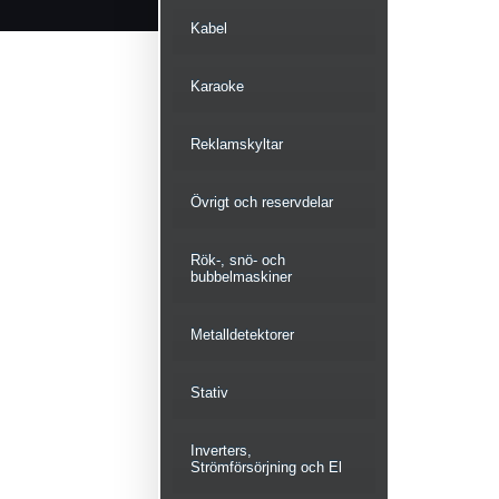
Kabel
Karaoke
Reklamskyltar
Övrigt och reservdelar
Rök-, snö- och
bubbelmaskiner
Metalldetektorer
Stativ
Inverters,
Strömförsörjning och El