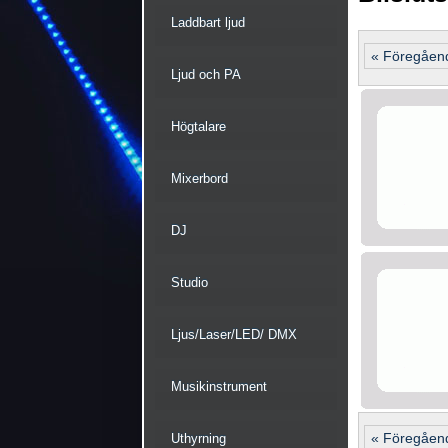
Laddbart ljud
« Föregåen
Ljud och PA
Högtalare
Mixerbord
DJ
Studio
Ljus/Laser/LED/ DMX
Musikinstrument
« Föregåen
Uthyrning