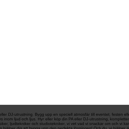
d eller DJ-utrustning. Bygg upp en speciell atmosfär till eventet, festen e
s inom ljud och ljus. Hyr eller köp din PA eller DJ-utrustning, komplett
siker, ljudtekniker och studiotekniker, vi vet vad vi snackar om och vi 
 hjälper dig att bygga upp den perfekta lösningen! Och du, vi hjälper äve