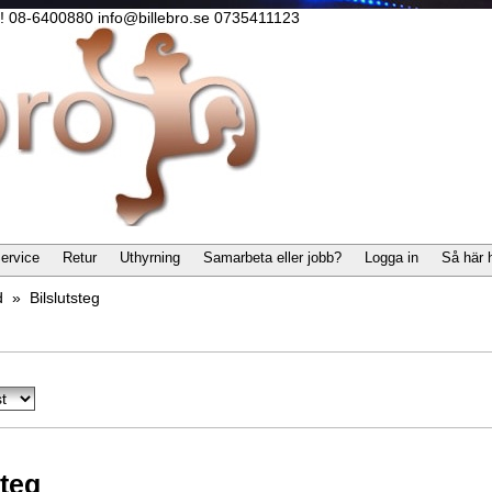
lla! 08-6400880 info@billebro.se 0735411123
ervice
Retur
Uthyrning
Samarbeta eller jobb?
Logga in
Så här 
d
»
Bilslutsteg
steg