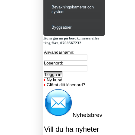
Bevakningskameror och
system
Byggsatser
Kom gärna på besök, messa eller
ring före, 0708567232
Användarnamn:
Lösenord:
Ny kund
Glömt ditt lösenord?
Nyhetsbrev
Vill du ha nyheter