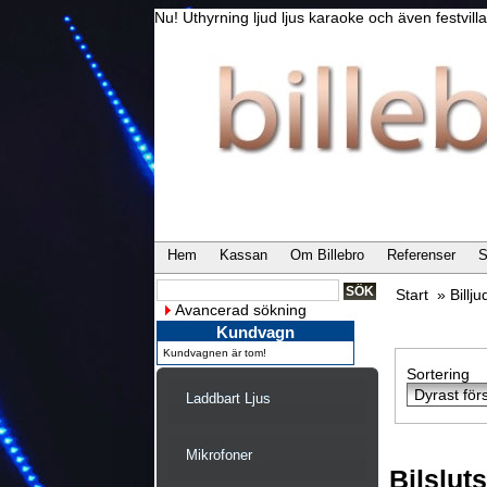
Nu! Uthyrning ljud ljus karaoke och även festvi
Hem
Kassan
Om Billebro
Referenser
S
Start
»
Billju
Avancerad sökning
Kundvagn
Kundvagnen är tom!
Sortering
Laddbart Ljus
Mikrofoner
Bilslut