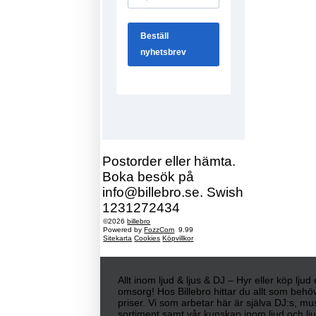
Postorder eller hämta.
Boka besök på
info@billebro.se. Swish
1231272434
©2026
billebro
Powered by
FozzCom
9.99
Sitekarta
Cookies
Köpvillkor
Allt inom ljud & ljus & DJ – Hyr eller köp lju
omsorg! Hos Billebro hittar du allt som behöv
priser. Vi som arbetar här är själva DJ:s, mu
sortiment samt vår kunskap inom ljud och ljus