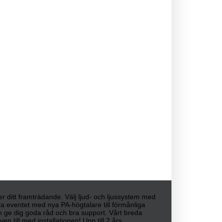
ller ditt framträdande. Välj ljud- och ljussystem med
era eventet med nya PA-högtalare till förmånliga
kan ge dig goda råd och bra support. Vårt breda
n till med installationen! Upp till 2 års