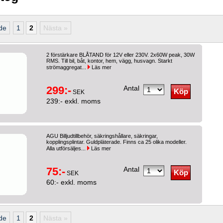
de
1
2
Nästa »
2 förstärkare BLÅTAND för 12V eller 230V. 2x60W peak, 30W
RMS. Till bil, båt, kontor, hem, vägg, husvagn. Starkt
strömaggregat...
Läs mer
299:-
Antal
SEK
239:- exkl. moms
AGU Billjudtillbehör, säkringshållare, säkringar,
kopplingsplintar. Guldpläterade. Finns ca 25 olika modeller.
Alla utförsäljes...
Läs mer
75:-
Antal
SEK
60:- exkl. moms
de
1
2
Nästa »