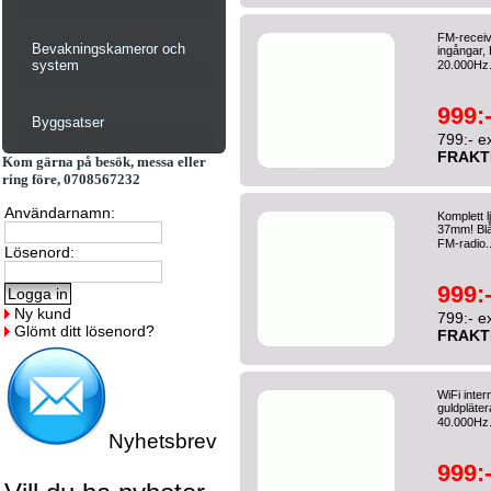
FM-receiv
Bevakningskameror och
ingångar, 
system
20.000Hz.
999:
Byggsatser
799:- e
FRAKT
Kom gärna på besök, messa eller
ring före, 0708567232
Användarnamn:
Komplett l
37mm! Blå
FM-radio.
Lösenord:
999:
Ny kund
799:- e
Glömt ditt lösenord?
FRAKT
WiFi inte
guldpläter
40.000Hz.
Nyhetsbrev
999: