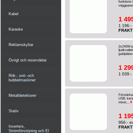
funktions 
väggpanel
Kabel
1 495
1 196:-
Karaoke
FRAKT
Reklamskyltar
2x240W pe
ljudkvalit
guldpläter
Övrigt och reservdelar
1 299
1 039:-
Rök-, snö- och
bubbelmaskiner
Förstärka
Metalldetektorer
USB, karao
mixer,...
Stativ
1 195
956:- e
Inverters,
FRAKT
Strömförsörjning och El