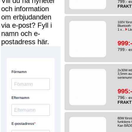
Vill du ha nyheter
799:- e
FRAKT
och information
om erbjudanden
100V förs
via e-post? Fyll i
Bluetooth 
1 x...
Lä
namn och e-
postadress här.
999:
799:- e
2x30W inb
3,5mm aux
serienumm
995:
796:- e
FRAKT
80W först
funktions
Kan BÅDE 