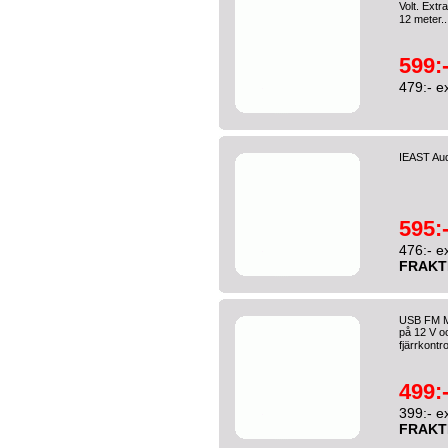
Volt. Extr
12 meter.
599:
479:- e
IEAST Aud
595:
476:- e
FRAKT
USB FM Mi
på 12 V o
fjärrkontro
499:
399:- e
FRAKT