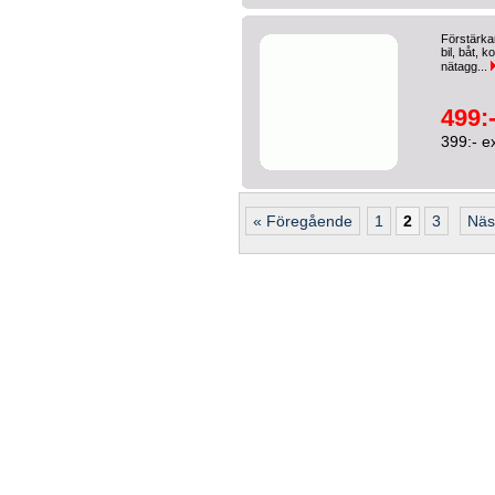
Förstärka
bil, båt, k
nätagg...
499:
399:- e
« Föregående
1
2
3
Näs