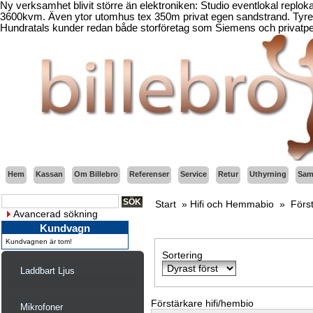
Ny verksamhet blivit större än elektroniken: Studio eventlokal replo
3600kvm. Även ytor utomhus tex 350m privat egen sandstrand. Tyresö
Hundratals kunder redan både storföretag som Siemens och privatper
Hem
Kassan
Om Billebro
Referenser
Service
Retur
Uthyrning
Sama
Start
»
Hifi och Hemmabio
»
Först
Avancerad sökning
Kundvagn
Kundvagnen är tom!
Sortering
Laddbart Ljus
Förstärkare hifi/hembio
Mikrofoner