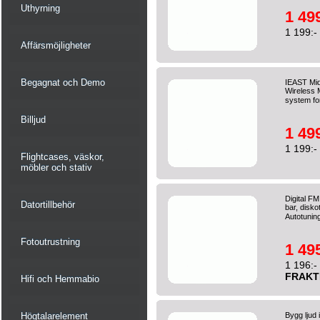
Uthyrning
1 499
1 199:-
Affärsmöjligheter
Begagnat och Demo
IEAST Mi
Wireless 
system fo
Billjud
1 499
1 199:-
Flightcases, väskor,
möbler och stativ
Digital FM
Datortillbehör
bar, disko
Autotuning
Fotoutrustning
1 495
1 196:-
FRAKT
Hifi och Hemmabio
Högtalarelement
Bygg ljud 