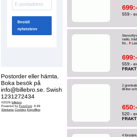
699:
559:- e
Stereoför
radio, trå
för...
Läs
699:
559:- e
FRAKT
Postorder eller hämta.
Boka besök på
2 grenkab
info@billebro.se. Swish
till line 
1231272434
©2026
billebro
650:
Powered by
FozzCom
9.99
Sitekarta
Cookies
Köpvillkor
520:- e
FRAKT
4 förstär