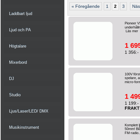
« Föregående
1
2
3
Näs
Laddbart ljud
Pioneer V
underhållni
Ljud och PA
Läs mer
1 695
Högtalare
1 356:-
Mixerbord
100V förs
spelare, a
DJ
micro-for
Studio
1 499
1 199:-
FRAKT
Ljus/Laser/LED/ DMX
Komplett l
Musikinstrument
50mm! Blå
FM-radio.