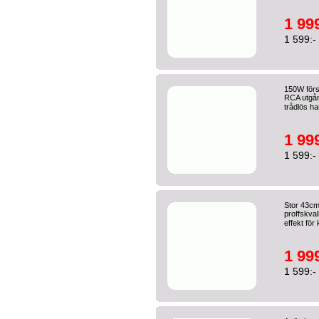
1 999
1 599:-
150W förs
RCA utgån
trådlös h
1 999
1 599:-
Stor 43cm
proffskval
effekt för
1 999
1 599:-