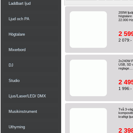
Laddbart ljud
200W ljud
högtalare
Ljud och PA
22.000 Hz
2 599
Högtalare
2 079:-
Mixerbord
2x240W PR
USB, SD o
DJ
reglage...
Studio
2 495
1 996:-
Ljus/Laser/LED/ DMX
Två 3-vä
Musikinstrument
kompositb
kraftigt l
Uthyrning
2 398