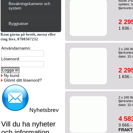
800W 3-vä
Bevakningskameror och
spelare, 
system
fjärrkontrol
2 295
Byggsatser
1 836:-
Kom gärna på besök, messa eller
ring före, 0708567232
Användarnamn:
2 x 240 W
fjärrkontr
dator. 10 
Lösenord:
2 295
Ny kund
1 836:-
Glömt ditt lösenord?
2 x 240 W
fjärrkontr
dator. 10 
Nyhetsbrev
4 583
Vill du ha nyheter
3 666:-
FRAKT
och information