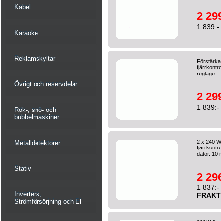
Kabel
2 299
1 839:-
Karaoke
Reklamskyltar
Förstärka
fjärrkontr
reglage...
Övrigt och reservdelar
2 299
1 839:-
Rök-, snö- och
bubbelmaskiner
2 x 240 W
Metalldetektorer
fjärrkontr
dator. 10 
Stativ
2 296
1 837:-
Inverters,
FRAKT
Strömförsörjning och El