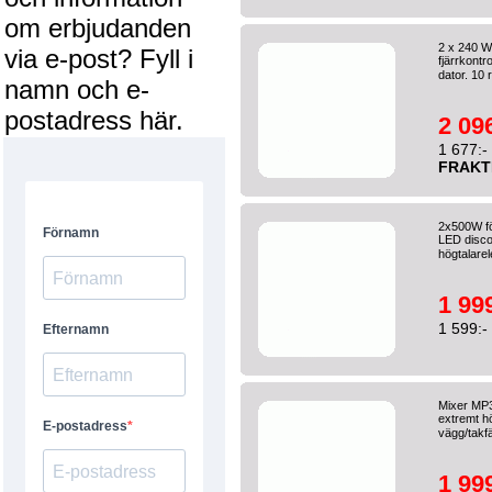
om erbjudanden
2 x 240 W
via e-post? Fyll i
fjärrkontr
dator. 10 
namn och e-
postadress här.
2 096
1 677:-
FRAKT
2x500W fö
LED discol
högtalarel
1 999
1 599:-
Mixer MP3
extremt hö
vägg/takfä
1 999