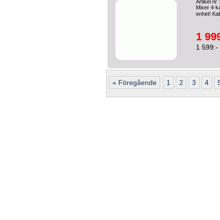
Artikel n
Mixer 4-k
enhet! Kab
1 999
1 599:-
« Föregående
1
2
3
4