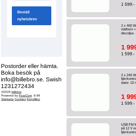
1 599:-
2 x 400 W
midhorn +
discoljus.
1 999
1 599:-
Postorder eller hämta.
Boka besök på
2 x 240 W
info@billebro.se. Swish
fjärrkontr
dator. 10 
1231272434
©2026
billebro
1 999
Powered by
FozzCom
9.99
Sitekarta
Cookies
Köpvillkor
1 599:-
USB FM Mi
på 12 V o
fjärrkontro