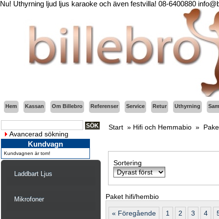
Nu! Uthyrning ljud ljus karaoke och även festvilla! 08-6400880 info@
Hem
Kassan
Om Billebro
Referenser
Service
Retur
Uthyrning
Sama
Start
»
Hifi och Hemmabio
»
Pake
Avancerad sökning
Kundvagn
Kundvagnen är tom!
Sortering
Laddbart Ljus
Paket hifi/hembio
Mikrofoner
« Föregående
1
2
3
4