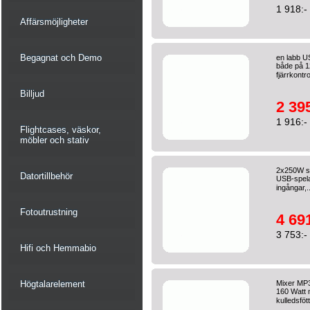
1 918:-
Affärsmöjligheter
Begagnat och Demo
en labb U
både på 1
fjärrkontro
Billjud
2 395
1 916:-
Flightcases, väskor,
möbler och stativ
2x250W st
Datortillbehör
USB-spela
ingångar,.
Fotoutrustning
4 691
3 753:-
Hifi och Hemmabio
Högtalarelement
Mixer MP3
160 Watt 
kulledsfött