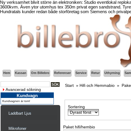
Ny verksamhet blivit större än elektroniken: Studio eventlokal replo
3600kvm. Även ytor utomhus tex 350m privat egen sandstrand. Tyresö
Hundratals kunder redan både storföretag som Siemens och privatper
Hem
Kassan
Om Billebro
Referenser
Service
Retur
Uthyrning
Sama
Start
»
Hifi och Hemmabio
»
Pake
Avancerad sökning
Kundvagn
Kundvagnen är tom!
Sortering
Laddbart Ljus
Paket hifi/hembio
Mikrofoner