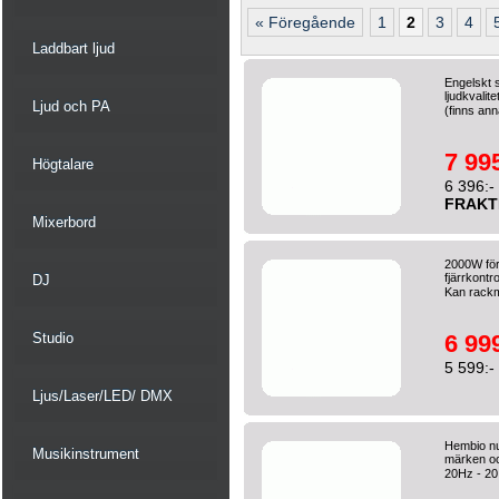
« Föregående
1
2
3
4
Laddbart ljud
Engelskt s
ljudkvali
Ljud och PA
(finns ann
7 995
Högtalare
6 396:-
FRAKT
Mixerbord
2000W för
fjärrkontr
DJ
Kan rackm
Studio
6 999
5 599:-
Ljus/Laser/LED/ DMX
Hembio nu
Musikinstrument
märken oc
20Hz - 20