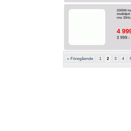
2000W max
studiolj
rms 30Hz 
4 999
3 999:-
« Föregående
1
2
3
4