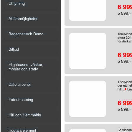
Uthyrning
6 999
5 599:-
Affärsmöjligheter
Begagnat och Demo
1800W hög
stora 10-
förstärkar
Billjud
6 999
5 599:-
Flightcases, väskor,
möbler och stativ
1220W akt
Datortillbehör
ger ett he
hifi...
Läs
Fotoutrustning
6 999
5 599:-
Hifi och Hemmabio
Högtalarelement
Se videon