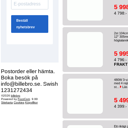
5 998
4 798:-
2st 104cm
12" 305mm
högtalarel
5 995
4 796:-
FRAKT
Postorder eller hämta.
Boka besök på
480W 3-vä
info@billebro.se. Swish
med 4 rejä
st...
Läs
1231272434
©2026
billebro
5 499
Powered by
FozzCom
9.99
Sitekarta
Cookies
Köpvillkor
4 399:-
Ett riktig