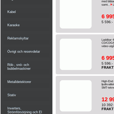
med blåtan
samt...
L
Kabel
6 995
5 596:-
Karaoke
Reklamskyltar
Laddbar 4
CD/CDG/DV
video-utg
Övrigt och reservdelar
6 995
5 596:-
Rök-, snö- och
FRAKT
bubbelmaskiner
High-End 
Metalldetektorer
ljudkvali
SMT-teknol
Stativ
12 9
10 392:
Inverters,
FRAKT
Strömförsörjning och El