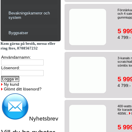
Förstärka
Bevakningskameror och
och 4 sate
system
gummiupph
5 999
Byggsatser
4 799:-
Kom gärna på besök, messa eller
ring före, 0708567232
Användarnamn:
3-kanals 
scratchta
sömlös lo
Lösenord:
5 999
Ny kund
4 799:-
Glömt ditt lösenord?
400-watts
för karaok
400W...
Nyhetsbrev
5 999