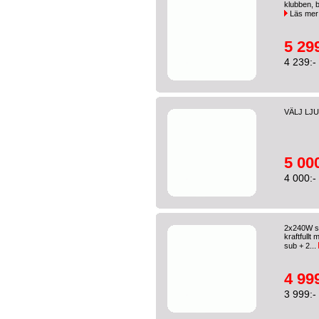
klubben, b
Läs mer
5 299
4 239:-
VÄLJ LJU
5 000
4 000:-
2x240W su
kraftfullt
sub + 2...
4 999
3 999:-