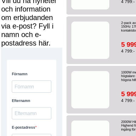
Vill du ha nyheter
4 799:-
och information
om erbjudanden
2-pack av
via e-post? Fyll i
150Hz 17k
kontaktdon
namn och e-
postadress här.
5 999
4 799:-
1000W med 
högtalare 
högsta hifi
5 999
4 799:-
2000W HiF
Highend f
ingång för