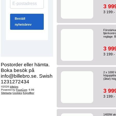
3 999
3 199:-
Förstärka
fjärrkontr
reglage. B
3 999
3 199:-
Postorder eller hämta.
Boka besök på
2 x 1000 
info@billebro.se. Swish
högupplöst
(åtta!) hö
1231272434
©2026
billebro
3 999
Powered by
FozzCom
9.99
Sitekarta
Cookies
Köpvillkor
3 199:-
1400W akt