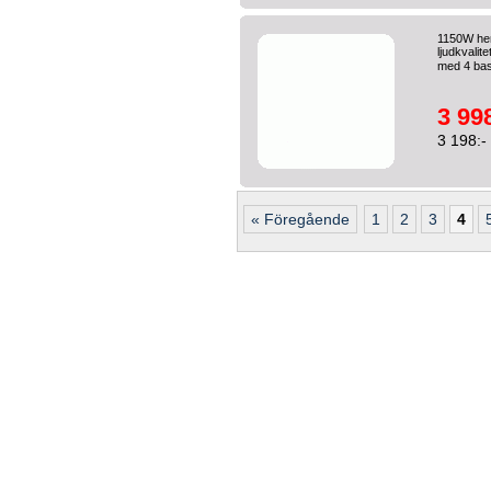
1150W hem
ljudkvalit
med 4 bas
3 998
3 198:-
« Föregående
1
2
3
4