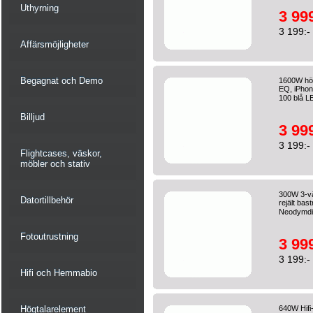
Uthyrning
3 999
3 199:-
Affärsmöjligheter
Begagnat och Demo
1600W hög
EQ, iPhon
100 blå LE
Billjud
3 999
3 199:-
Flightcases, väskor,
möbler och stativ
300W 3-vä
Datortillbehör
rejält bas
Neodymdi
Fotoutrustning
3 999
3 199:-
Hifi och Hemmabio
Högtalarelement
640W Hifi