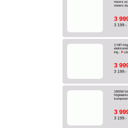
mixers oc
meters du
3 999
3 199:-
2 HiFi-hög
elektronis
ing...
Lä
3 999
3 199:-
1800W hög
högtalarka
komponent
3 999
3 199:-