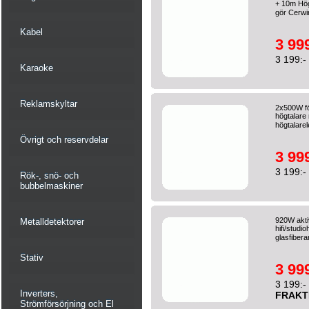
+ 10m Hög
gör Cerwi
Kabel
3 999
3 199:-
Karaoke
Reklamskyltar
2x500W f
högtalare 
högtalarel
Övrigt och reservdelar
3 999
3 199:-
Rök-, snö- och
bubbelmaskiner
920W akti
Metalldetektorer
hifi/studi
glasfibera
Stativ
3 999
3 199:-
Inverters,
FRAKT
Strömförsörjning och El