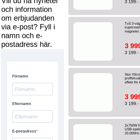
Vill du ha nyheter
3 199:-
och information
om erbjudanden
Två 3-väg
via e-post? Fyll i
superstar
magneter. 
namn och e-
postadress här.
3 999
3 199:-
Stor 43cm
proffskval
effekt för
3 999
3 199:-
2x750W fö
USB-spelar
20.000Hz