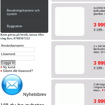
2x220W Ke
Bevakningskameror och
ljudkvalit
system
glasfiber.
3 999
Byggsatser
3 199:-
Kom gärna på besök, messa eller
ring före, 0708567232
Användarnamn:
2 x 240 W
fjärrkontr
dator. 10 
Lösenord:
3 999
Ny kund
3 199:-
Glömt ditt lösenord?
2 hifi-hö
i högsta h
klass...
Nyhetsbrev
3 999