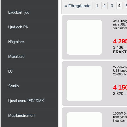
« Föregående
1
2
3
4
Laddbart ljud
4st Hifihög
nära JBL.
Ljud och PA
silkesdom
4 295
Högtalare
3 436:-
FRAKT
Mixerbord
2x750W fö
USB-spelar
DJ
20.000Hz
Studio
4 150
3 320:-
Ljus/Laser/LED/ DMX
1600W 3-v
Musikinstrument
fläktkyld
ingångar. 