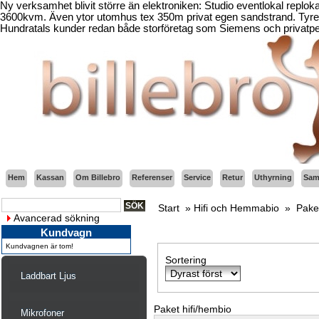
Ny verksamhet blivit större än elektroniken: Studio eventlokal replo
3600kvm. Även ytor utomhus tex 350m privat egen sandstrand. Tyresö
Hundratals kunder redan både storföretag som Siemens och privatper
Hem
Kassan
Om Billebro
Referenser
Service
Retur
Uthyrning
Sama
Start
»
Hifi och Hemmabio
»
Pake
Avancerad sökning
Kundvagn
Kundvagnen är tom!
Sortering
Laddbart Ljus
Paket hifi/hembio
Mikrofoner