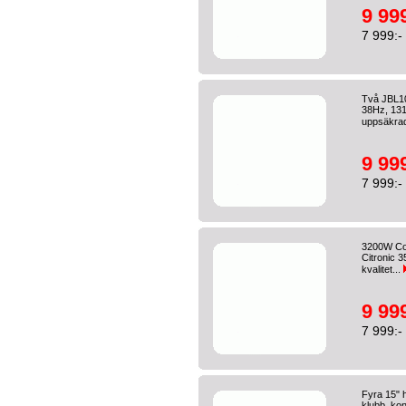
9 999
7 999:-
Två JBL10
38Hz, 131d
uppsäkrad
9 999
7 999:-
3200W Coa
Citronic 
kvalitet...
9 999
7 999:-
Fyra 15" 
klubb, kon