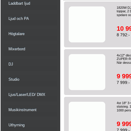
Laddbart ljud
1820W DJ-
toppar, 2
spelare o
Ljud och PA
10 9
Högtalare
8 792:-
Mixerbord
4x12" dis
ZUPER-REA!
När dessa
DJ
9 999
Studio
7 999:-
Ljus/Laser/LED/ DMX
4st 18" 3
slutsteg. 
Musikinstrument
1000 pers
9 999
Uthyrning
7 999:-