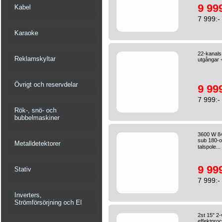
9 999
Kabel
7 999:-
Karaoke
22-kanals
Reklamskyltar
utgångar 
Övrigt och reservdelar
9 999
7 999:-
Rök-, snö- och
bubbelmaskiner
3600 W 84 
sub 180-o
Metalldetektorer
talspole...
9 999
Stativ
7 999:-
Inverters,
Strömförsörjning och El
2st 15" 2
effektproc