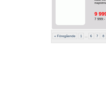
magnetma
9 999
7 999:-
« Föregående
1
...
6
7
8