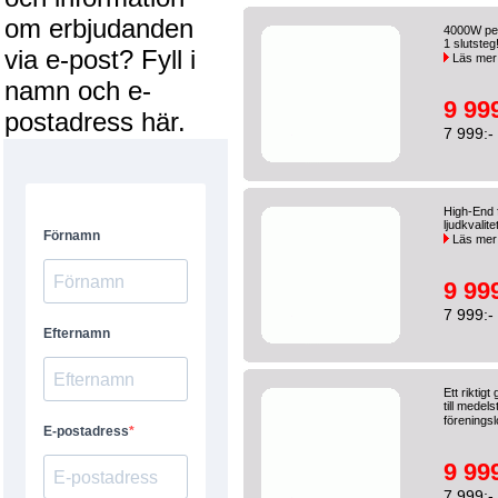
om erbjudanden
4000W pea
1 slutste
via e-post? Fyll i
Läs mer
namn och e-
9 999
postadress här.
7 999:-
High-End
ljudkvalit
Läs mer
9 999
7 999:-
Ett riktig
till medel
föreningsl
9 999
7 999:-