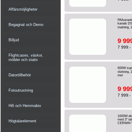
Affärsmöjligheter
PA/karaok
kanals DS
Begagnat och Demo
matning, 2
9 999
Billjud
7 999:-
Flightcases, väskor,
möbler och stativ
600W supe
slutsteg, 
Datortillbehör
mer
9 999
Fotoutrustning
7 999:-
Hifi och Hemmabio
1600W akti
med 3" tal
Högtalarelement
CERWIN 