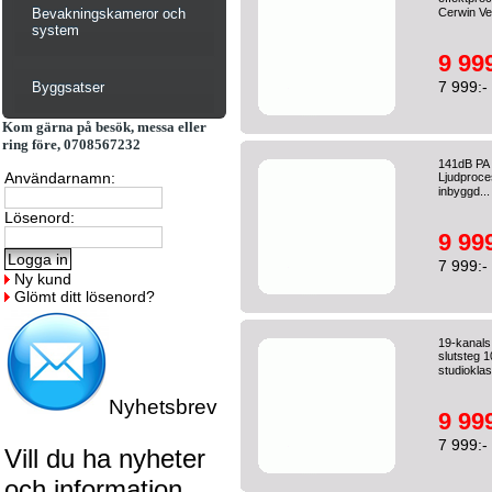
Bevakningskameror och
Cerwin Ve
system
9 999
7 999:-
Byggsatser
Kom gärna på besök, messa eller
ring före, 0708567232
141dB PA 
Användarnamn:
Ljudproces
inbyggd..
Lösenord:
9 999
7 999:-
Ny kund
Glömt ditt lösenord?
19-kanals
slutsteg 1
studiokla
Nyhetsbrev
9 999
7 999:-
Vill du ha nyheter
och information