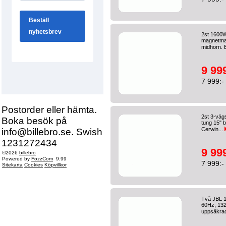
2st 1600W
magnetmas
midhorn. 
9 999
7 999:-
Postorder eller hämta.
2st 3-väg
Boka besök på
tung 15" 
Cerwin...
info@billebro.se. Swish
1231272434
9 999
©2026
billebro
Powered by
FozzCom
9.99
7 999:-
Sitekarta
Cookies
Köpvillkor
Två JBL 1
60Hz, 132d
uppsäkrad