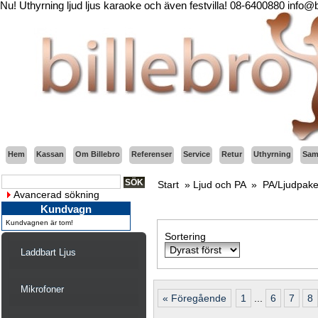
Nu! Uthyrning ljud ljus karaoke och även festvilla! 08-6400880 info@
Hem
Kassan
Om Billebro
Referenser
Service
Retur
Uthyrning
Sama
Start
»
Ljud och PA
»
PA/Ljudpake
Avancerad sökning
Kundvagn
Kundvagnen är tom!
Sortering
Laddbart Ljus
Mikrofoner
« Föregående
1
...
6
7
8