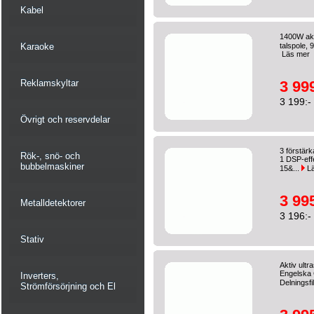
Kabel
1400W akti
Karaoke
talspole,
Läs mer
Reklamskyltar
3 999
3 199:-
Övrigt och reservdelar
3 förstärk
Rök-, snö- och
1 DSP-effe
bubbelmaskiner
15&...
Lä
3 995
Metalldetektorer
3 196:-
Stativ
Aktiv ult
Engelska 
Inverters,
Delningsfil
Strömförsörjning och El