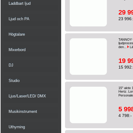
Laddbart ljud
29 9
23 996:
Ljud och PA
Högtalare
TANNOY vn
ljudproces
den...
Lä
Mixerbord
19 9
DJ
15 992:
Studio
15" aktiv 
Hertz. Lo
Personale
Ljus/Laser/LED/ DMX
5 998
Musikinstrument
4 798:-
Uthyrning