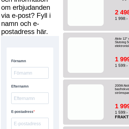
om erbjudanden
2 498
via e-post? Fyll i
1 998:-
namn och e-
postadress här.
Aktiv 12"
Slutsteg 
elektronis
1 999
1 599:-
200W Aktiv
basfrekve
strömspar
1 999
1 599:-
FRAKT