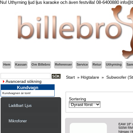
Nu! Uthyrning ljud ljus karaoke och även festvilla! 08-6400880 info@
Hem
Kassan
Om Billebro
Referenser
Service
Retur
Uthyrning
Sama
Start
»
Högtalare
»
Subwoofer (Stu
Avancerad sökning
Kundvagn
Kundvagnen är tom!
Sortering
Laddbart Ljus
Mikrofoner
EAW 18" s
500W RMS.
hängas i l