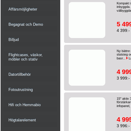
Kompakt s
inbyggda. 
Affärsmöjligheter
välbyggda
5 499
Begagnat och Demo
4 399:-
Billjud
Ny bättre 
Flightcases, väskor,
slutsteg o
basr...
L
möbler och stativ
4 999
Datortillbehör
3 999:-
Fotoutrustning
15" aktiv
förstärka
Hifi och Hemmabio
infopanel,
4 995
Högtalarelement
3 996:-