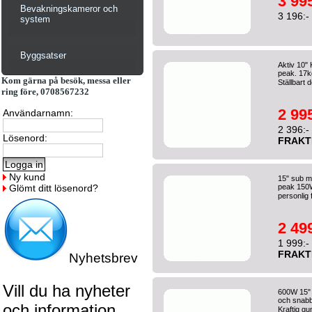
3 995
Bevakningskameror och
3 196:-
system
Byggsatser
Aktiv 10
peak. 17k
Kom gärna på besök, messa eller
Ställbart d
ring före, 0708567232
2 995
Användarnamn:
2 396:-
Lösenord:
FRAKT
Ny kund
15" sub m
Glömt ditt lösenord?
peak 150W
personlig f
2 499
1 999:-
FRAKT
Nyhetsbrev
Vill du ha nyheter
600W 15" 
och snabb
och information
Kraftig g