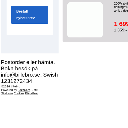
200W akti
delningsfr
aktiva deln
1 699
1 359:-
Postorder eller hämta.
Boka besök på
info@billebro.se. Swish
1231272434
©2026
billebro
Powered by
FozzCom
9.99
Sitekarta
Cookies
Köpvillkor