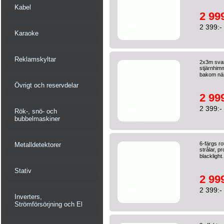
Kabel
2 999
2 399:-
Karaoke
Reklamskyltar
2x3m svar
stjärnhimm
bakom näs
Övrigt och reservdelar
2 999
2 399:-
Rök-, snö- och
bubbelmaskiner
6-färgs ro
Metalldetektorer
strålar, p
blacklight.
Stativ
2 999
2 399:-
Inverters,
Strömförsörjning och El