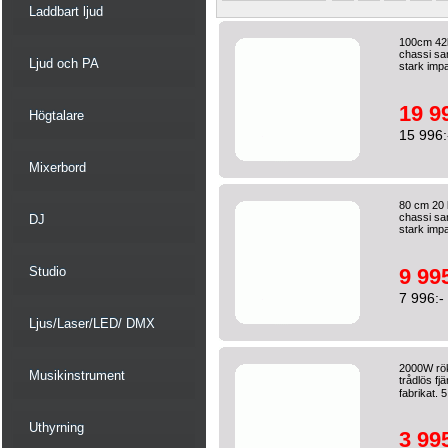
Laddbart ljud
100cm 42k
chassi sa
Ljud och PA
stark impa
19 9
Högtalare
15 996:
Mixerbord
80 cm 20 
chassi sa
DJ
stark impa
Studio
9 995
7 996:-
Ljus/Laser/LED/ DMX
2000W rök
Musikinstrument
trådlös fj
fabrikat. 5
Uthyrning
3 995