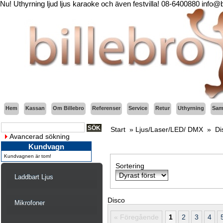
Nu! Uthyrning ljud ljus karaoke och även festvilla! 08-6400880 info@
Hem
Kassan
Om Billebro
Referenser
Service
Retur
Uthyrning
Sama
Start
»
Ljus/Laser/LED/ DMX
»
Di
Avancerad sökning
Kundvagn
Kundvagnen är tom!
Sortering
Laddbart Ljus
Disco
Mikrofoner
« Föregående
1
2
3
4