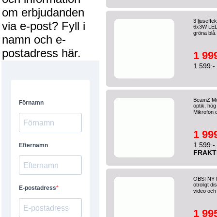
om erbjudanden
3 ljuseffe
via e-post? Fyll i
6x3W LED 
gröna blå.
namn och e-
postadress här.
1 999
1 599:-
BeamZ Mul
optik, hö
Mikrofon 
1 999
1 599:-
FRAKT
OBS! NY 
otroligt d
video och 
1 995