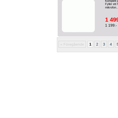
Komplett 
Fyller ett
mikrofon.
1 499
1 199:-
« Föregående
1
2
3
4