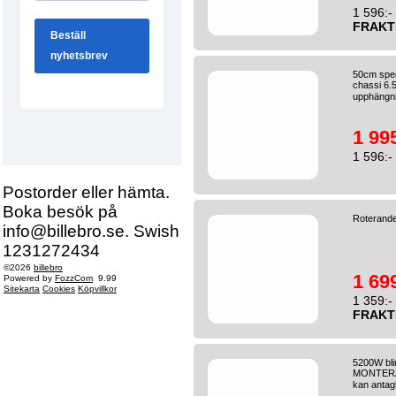
1 596:-
FRAKT
50cm spege
chassi 6.5
upphängni
1 995
1 596:-
Postorder eller hämta.
Boka besök på
Roterande
info@billebro.se. Swish
1231272434
©2026
billebro
1 699
Powered by
FozzCom
9.99
Sitekarta
Cookies
Köpvillkor
1 359:-
FRAKT
5200W bl
MONTERADE
kan antagl