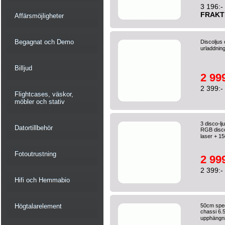
3 196:-
FRAKT
Affärsmöjligheter
Begagnat och Demo
Discoljus
urladdnin
Billjud
2 999
2 399:-
Flightcases, väskor,
möbler och stativ
3 disco-l
Datortillbehör
RGB disco
laser + 1
Fotoutrustning
2 999
2 399:-
Hifi och Hemmabio
Högtalarelement
50cm spege
chassi 6.5
upphängni