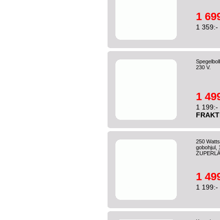
1 699
1 359:-
Spegelboll
230 V.
1 499
1 199:-
FRAKT
250 Watts
gobohjul,
ZUPERLÄ
1 499
1 199:-