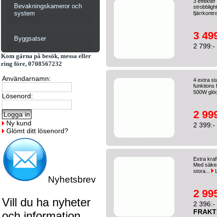
3 effekter
Bevakningskameror och
strobbligh
system
fjärrkontro
3 499
Byggsatser
2 799:-
Kom gärna på besök, messa eller
ring före, 0708567232
Användarnamn:
4 extra st
funktions 
500W glöd
Lösenord:
2 999
Ny kund
2 399:-
Glömt ditt lösenord?
Extra kraf
Med säker
stora...
L
Nyhetsbrev
2 995
Vill du ha nyheter
2 396:-
FRAKT
och information