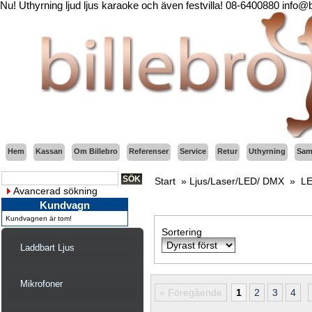
Nu! Uthyrning ljud ljus karaoke och även festvilla! 08-6400880 info@
Hem
Kassan
Om Billebro
Referenser
Service
Retur
Uthyrning
Sama
Start
»
Ljus/Laser/LED/ DMX
»
LE
Avancerad sökning
Kundvagn
Kundvagnen är tom!
Sortering
Laddbart Ljus
Mikrofoner
« Föregående
1
2
3
4