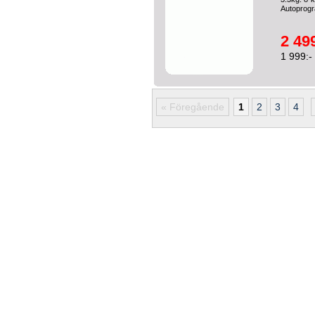
Autoprogr
2 499
1 999:-
« Föregående
1
2
3
4