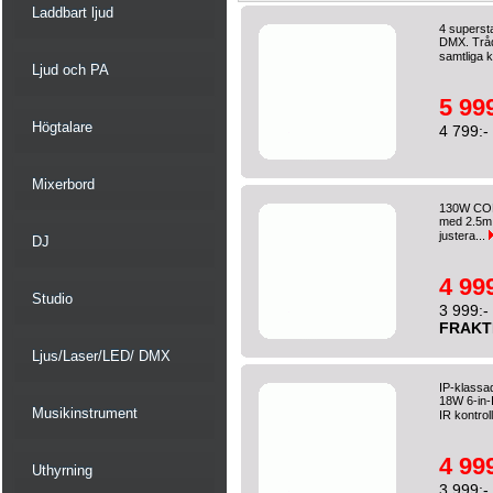
Laddbart ljud
4 superst
DMX. Tråd
samtliga k
Ljud och PA
5 999
Högtalare
4 799:-
Mixerbord
130W COB 
med 2.5m p
justera...
DJ
4 999
Studio
3 999:-
FRAKT
Ljus/Laser/LED/ DMX
IP-klassa
18W 6-in-
Musikinstrument
IR kontrol
4 999
Uthyrning
3 999:-