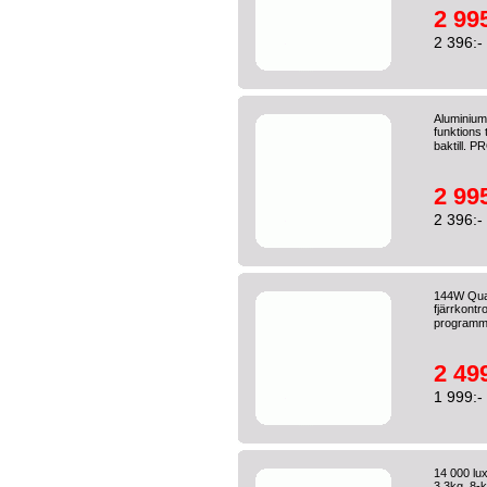
2 995
2 396:-
Aluminiu
funktions 
baktill. P
2 995
2 396:-
144W Qua
fjärrkontr
programme
2 499
1 999:-
14 000 lu
3.3kg. 8-