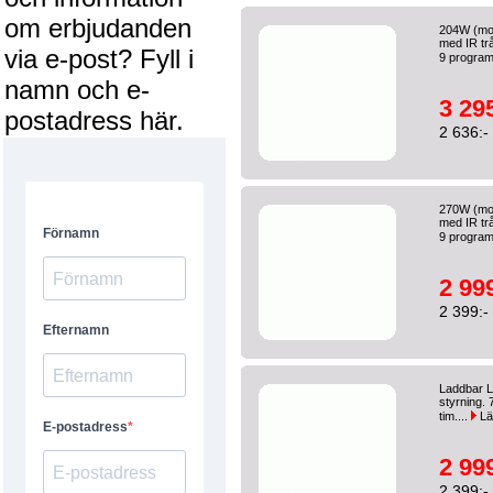
om erbjudanden
204W (mo
med IR tr
via e-post? Fyll i
9 progra
namn och e-
3 295
postadress här.
2 636:-
270W (mo
med IR tr
9 progra
2 999
2 399:-
Laddbar L
styrning. 
tim....
Lä
2 999
2 399:-