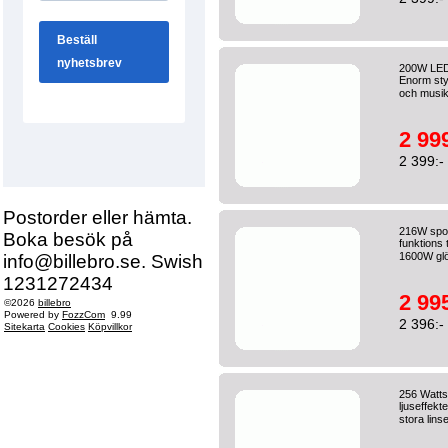
200W LED s
Enorm sty
och musik
2 999
2 399:-
Postorder eller hämta.
216W spot
Boka besök på
funktions
1600W glöd
info@billebro.se. Swish
1231272434
2 995
©2026
billebro
Powered by
FozzCom
9.99
2 396:-
Sitekarta
Cookies
Köpvillkor
256 Watt
ljuseffekt
stora linse