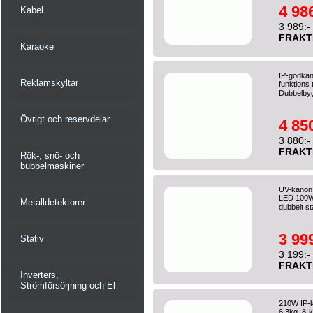
4 986
Kabel
3 989:-
FRAKT
Karaoke
IP-godkän
Reklamskyltar
funktions 
Dubbelbyg
Övrigt och reservdelar
4 850
3 880:-
FRAKT
Rök-, snö- och
bubbelmaskiner
UV-kanon
LED 100W
Metalldetektorer
dubbelt st
3 999
Stativ
3 199:-
FRAKT
Inverters,
Strömförsörjning och El
210W IP-k
6.3kg, 8-