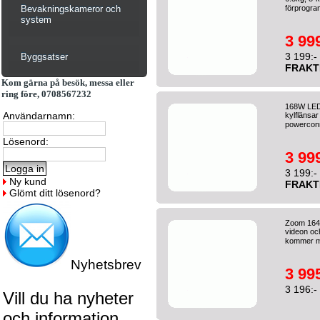
Bevakningskameror och
förprogra
system
3 999
3 199:-
Byggsatser
FRAKT
Kom gärna på besök, messa eller
ring före, 0708567232
168W LED
Användarnamn:
kylflänsa
powerconn
Lösenord:
3 999
3 199:-
Ny kund
FRAKT
Glömt ditt lösenord?
Zoom 164W
videon och
kommer me
Nyhetsbrev
3 995
3 196:-
Vill du ha nyheter
och information