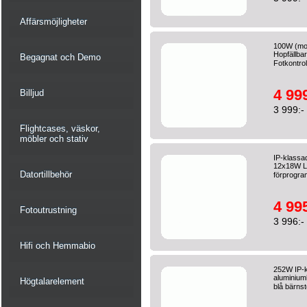
Affärsmöjligheter
100W (mo
Hopfällba
Begagnat och Demo
Fotkontrol
4 999
Billjud
3 999:-
Flightcases, väskor,
möbler och stativ
IP-klass
12x18W LE
Datortillbehör
förprogra
4 995
Fotoutrustning
3 996:-
Hifi och Hemmabio
252W IP-k
aluminium
Högtalarelement
blå bärnst