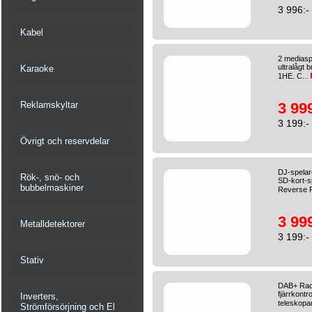
3 996:-
Kabel
2 mediasp
ultralågt 
Karaoke
1HE. C...
Reklamskyltar
3 999
3 199:-
Övrigt och reservdelar
DJ-spelar
Rök-, snö- och
SD-kort-s
bubbelmaskiner
Reverse R
3 999
Metalldetektorer
3 199:-
Stativ
DAB+ Radi
fjärrkontr
Inverters,
teleskopa
Strömförsörjning och El