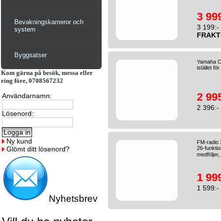
3 999
Bevakningskameror och
3 199:-
system
FRAKT
Byggsatser
Yamaha CD
istället f
Kom gärna på besök, messa eller
ring före, 0708567232
2 995
Användarnamn:
2 396:-
Lösenord:
Ny kund
FM-radio 
Glömt ditt lösenord?
26-funktio
medföljer,
1 999
1 599:-
Nyhetsbrev