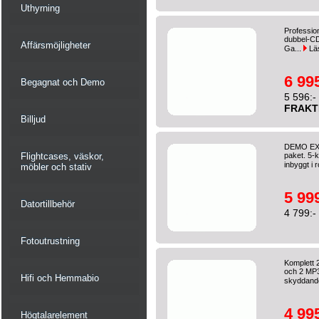
Uthyrning
Professio
dubbel-CD
Affärsmöjligheter
Ga...
Lä
6 995
Begagnat och Demo
5 596:-
FRAKT
Billjud
DEMO EX 
Flightcases, väskor,
paket. 5-
inbyggt i 
möbler och stativ
5 999
Datortillbehör
4 799:-
Fotoutrustning
Komplett 
och 2 MP3-
Hifi och Hemmabio
skyddande
4 995
Högtalarelement