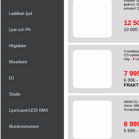
Pioneer X
ljudkort, 
enheter!
Laddbart ljud
12 5
10 000:
Ljud och PA
Högtalare
4 mediaspe
CD-spelare
hög...
Lä
Mixerbord
7 995
DJ
6 396:-
FRAKT
Studio
400W DJ-p
mixer, bl
Scratchtal
Ljus/Laser/LED/ DMX
6 999
Musikinstrument
5 599:-