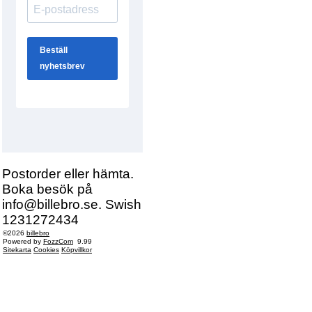
Postorder eller hämta.
Boka besök på
info@billebro.se. Swish
1231272434
©2026
billebro
Powered by
FozzCom
9.99
Sitekarta
Cookies
Köpvillkor