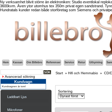
Ny verksamhet blivit större än elektroniken: Studio eventlokal replo
3600kvm. Även ytor utomhus tex 350m privat egen sandstrand. Tyresö
Hundratals kunder redan både storföretag som Siemens och privatper
Hem
Kassan
Om Billebro
Referenser
Service
Retur
Uthyrning
Sama
Start
»
Hifi och Hemmabio
»
CD/D
Avancerad sökning
Kundvagn
Kundvagnen är tom!
Sortering
Laddbart Ljus
Mikrofoner