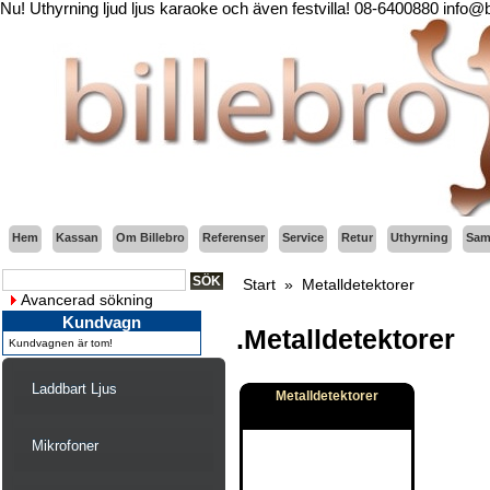
Nu! Uthyrning ljud ljus karaoke och även festvilla! 08-6400880 info@
Hem
Kassan
Om Billebro
Referenser
Service
Retur
Uthyrning
Sama
Start
»
Metalldetektorer
Avancerad sökning
Kundvagn
.Metalldetektorer
Kundvagnen är tom!
Laddbart Ljus
Metalldetektorer
Mikrofoner