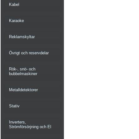
Kabel
Karaoke
Reklamskyltar
Övrigt och reservdelar
Rök-, snö- och
bubbelmaskiner
Metalldetektorer
Stativ
Inverters,
Strömförsörjning och El