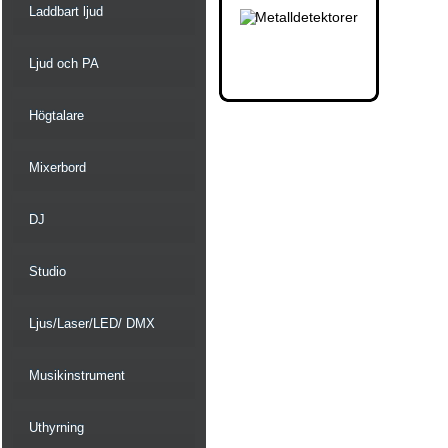
Laddbart ljud
Ljud och PA
Högtalare
Mixerbord
DJ
Studio
Ljus/Laser/LED/ DMX
Musikinstrument
Uthyrning