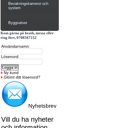
Bevakningskameror och
system
Byggsatser
Kom gärna på besök, messa eller
ring före, 0708567232
Användarnamn:
Lösenord:
Ny kund
Glömt ditt lösenord?
Nyhetsbrev
Vill du ha nyheter
och information