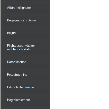
Affärsmöjligheter
Begagnat och Demo
Billjud
Flightcases, väskor,
möbler och stativ
Datortillbehör
Fotoutrustning
Hifi och Hemmabio
Högtalarelement