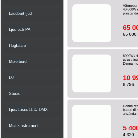
Värmepump
40.000W m
Laddbart ljud
prestanda 
65 0
Ljud och PA
65 000:
Högtalare
8000W / 4
utrustning
Mixerbord
Denna mod
10 9
DJ
8 796:-
Studio
Denna ren
Ljus/Laser/LED/ DMX
batteri ti
använda..
Musikinstrument
5 400
4 320:-