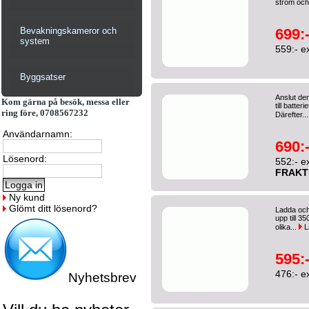
ström och 
Bevakningskameror och
699:
system
559:- e
Byggsatser
Anslut denn
Kom gärna på besök, messa eller
till batte
ring före, 0708567232
Därefter..
Användarnamn:
690:
Lösenord:
552:- e
FRAKT
Ny kund
Glömt ditt lösenord?
Ladda och
upp till 35
olika...
L
595:
476:- e
Nyhetsbrev