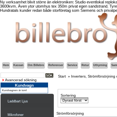
Ny verksamhet blivit större än elektroniken: Studio eventlokal replo
3600kvm. Även ytor utomhus tex 350m privat egen sandstrand. Tyresö
Hundratals kunder redan både storföretag som Siemens och privatper
Hem
Kassan
Om Billebro
Referenser
Service
Retur
Uthyrning
Sama
Start
»
Inverters, Strömförsörjning 
Avancerad sökning
Kundvagn
Kundvagnen är tom!
Sortering
Laddbart Ljus
Strömförsörjning
Mikrofoner