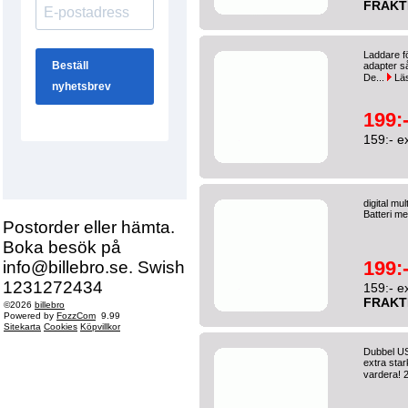
FRAKT
Laddare fö
adapter s
De...
Lä
199:
159:- e
digital mu
Batteri me
Postorder eller hämta.
Boka besök på
199:
info@billebro.se. Swish
1231272434
159:- e
FRAKT
©2026
billebro
Powered by
FozzCom
9.99
Sitekarta
Cookies
Köpvillkor
Dubbel US
extra sta
vardera! 2