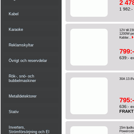
2 478
1 982:-
Kabel
Karaoke
12V till 2
1200W peak
Kablar...
Reklamskyltar
799:
639:- e
Övrigt och reservdelar
Rök-, snö- och
30A 13.8
bubbelmaskiner
Metalldetektorer
795:
636:- e
FRAKT
Stativ
Inverters,
15m ljudk
Powercon.
Strömförsörjning och El