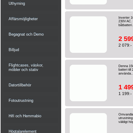
Uthyrning
Inverter 
Affärsmöjligheter
230V AC. M
båtbatteri.
Begagnat och Demo
2 599
2 079:-
Billjud
Flightcases, väskor,
Denna 15
möbler och stativ
batteri ti
använda..
Datortillbehör
1 499
1 199:-
Fotoutrustning
Omvandlar
Hifi och Hemmabio
utrustning
väldigt hö
Högtalarelement