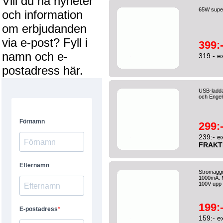
Vill du ha nyheter
65W super
och information
om erbjudanden
via e-post? Fyll i
399:
namn och e-
319:- e
postadress här.
USB-ladd
och Engel
299:
239:- e
FRAKT
Strömaggr
1000mA. Mi
100V upp t
199:
159:- e