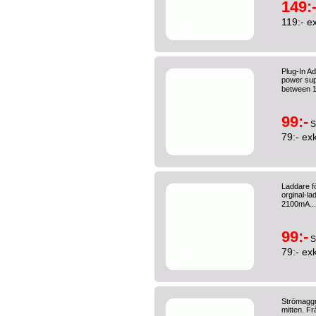
149:
119:- e
Plug-In A
power supp
between 1
99:-
S
79:- ex
Laddare fö
orginal-la
2100mA..
99:-
S
79:- ex
Strömaggr
mitten. Fr