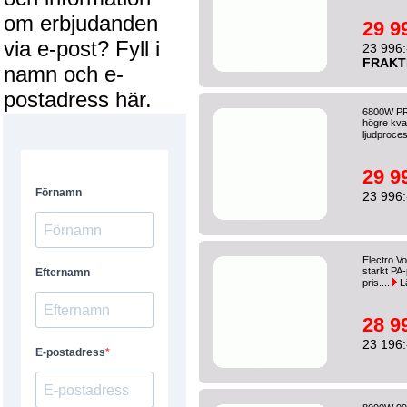
om erbjudanden
29 9
via e-post? Fyll i
23 996:
FRAKT
namn och e-
postadress här.
6800W PRO
högre kval
ljudproces
29 9
23 996:
Electro V
starkt PA-
pris....
L
28 9
23 196: