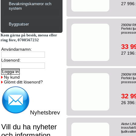
27 996:
Bevakningskameror och
system
Byggsatser
2900W RMS
Perfekt lj
processor
Kom gärna på besök, messa eller
ring före, 0708567232
33 9
Användarnamn:
27 196:
Lösenord:
2900W RMS
Ny kund
Perfekt lj
Glömt ditt lösenord?
processor
32 9
26 396:
Nyhetsbrev
Aktivt LI
Vill du ha nyheter
tross/takf
ljudkvalite
och information