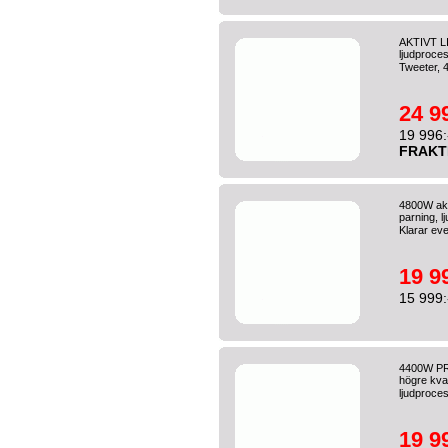
AKTIVT LI
ljudproce
Tweeter, 
24 9
19 996:
FRAKT
4800W akt
parning, l
Klarar eve
19 9
15 999:
4400W PRO
högre kval
ljudproces
19 9