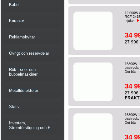
Kabel
12.000W a
RCF 2x15"
Karaoke
mjukv...
34 9
Reklamskyltar
27 996:
Övrigt och reservdelar
16800W 14
bastryck: 
Rök-, snö- och
Det bäs..
bubbelmaskiner
34 9
Metalldetektorer
27 996:
FRAKT
Stativ
16800W 14
bastryck: 
Inverters,
Det bäs..
Strömförsörjning och El
34 9