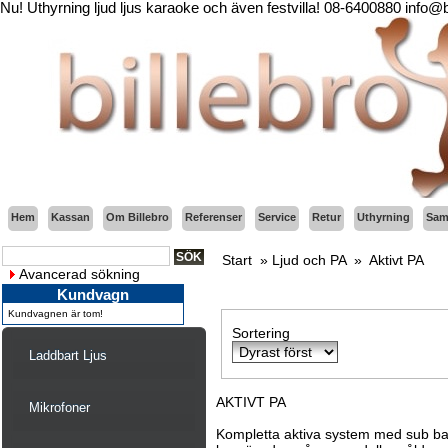
Nu! Uthyrning ljud ljus karaoke och även festvilla! 08-6400880 info@
Hem
Kassan
Om Billebro
Referenser
Service
Retur
Uthyrning
Sama
Start
»
Ljud och PA
»
Aktivt PA
Avancerad sökning
Kundvagn
Kundvagnen är tom!
Sortering
Laddbart Ljus
AKTIVT PA
Mikrofoner
Kompletta aktiva system med sub bas