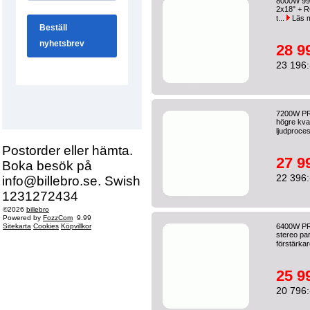
8000W 99k
2x18" + R
t...
Läs 
28 9
23 196:
7200W PRO
högre kval
ljudproces
Postorder eller hämta.
27 9
Boka besök på
22 396:
info@billebro.se. Swish
1231272434
©2026
billebro
Powered by
FozzCom
9.99
Sitekarta
Cookies
Köpvillkor
6400W PRO
stereo par
förstärkar
25 9
20 796: