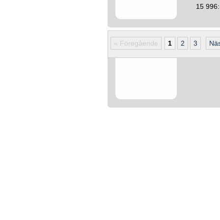
15 996:
« Föregående
1
2
3
Näs