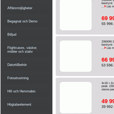
33600W 14
bastryck: 
...
Läs m
Affärsmöjligheter
69 9
Begagnat och Demo
55 996:
Billjud
33600W 14
bastryck: 
Flightcases, väskor,
...
Läs m
möbler och stativ
66 9
Datortillbehör
53 596:
Fotoutrustning
4x18 + 2
peak. 230k
stereo par
Hifi och Hemmabio
49 9
Högtalarelement
39 992: