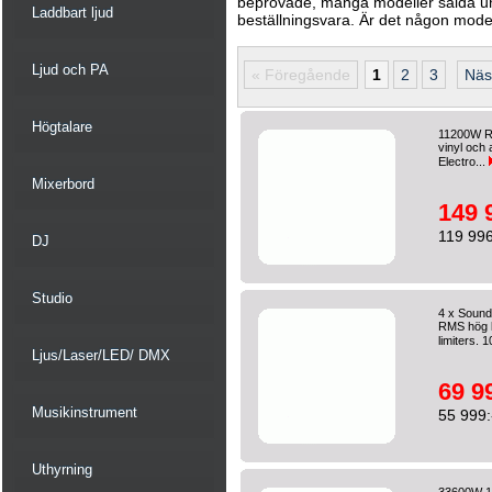
beprövade, många modeller sålda unde
Laddbart ljud
beställningsvara. Är det någon modell 
Ljud och PA
« Föregående
1
2
3
Näs
Högtalare
11200W RM
vinyl och 
Electro...
Mixerbord
149 
119 996
DJ
Studio
4 x Sound
RMS hög l
limiters. 
Ljus/Laser/LED/ DMX
69 9
Musikinstrument
55 999:
Uthyrning