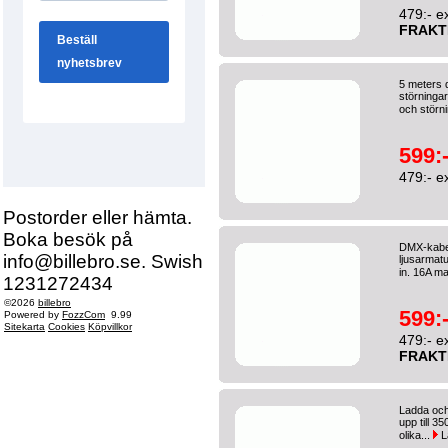
479:- e
FRAKT
5 meters d
störningar
och störni
599:
479:- e
Postorder eller hämta.
Boka besök på
DMX-kabel
info@billebro.se. Swish
ljusarmatu
in. 16A ma
1231272434
©2026
billebro
599:
Powered by
FozzCom
9.99
Sitekarta
Cookies
Köpvillkor
479:- e
FRAKT
Ladda och
upp till 35
olika...
L