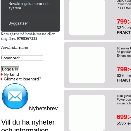
DMX-kabel
Bevakningskameror och
Powercon.
system
PD CONN
799:
Byggsatser
639:- e
FRAKT
Kom gärna på besök, messa eller
ring före, 0708567232
Användarnamn:
10 meter 
65 godkä
Extension
Lösenord:
799:
Ny kund
639:- e
Glömt ditt lösenord?
FRAKT
15m ljudk
Powercon.
ström och 
Nyhetsbrev
699:
Vill du ha nyheter
559:- e
och information