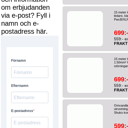
om erbjudanden
15 meter
via e-post? Fyll i
ledare, k
PwcB/XLR
namn och e-
postadress här.
699:
559:- e
FRAKT
15 meter 
1.50mm² 
störningar
699:
559:- e
FRAKT
Omvandlar
utrustnin
Shuko kon
599: