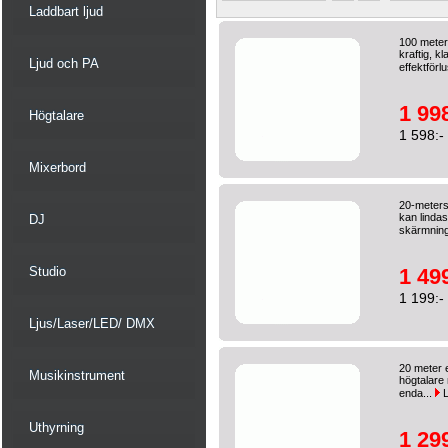
Laddbart ljud
100 meter
kraftig, k
Ljud och PA
effektförlu
1 998
Högtalare
1 598:-
Mixerbord
20-meters
kan lindas
DJ
skärmning
Studio
1 499
1 199:-
Ljus/Laser/LED/ DMX
20 meter e
Musikinstrument
högtalare
enda...
L
Uthyrning
1 299