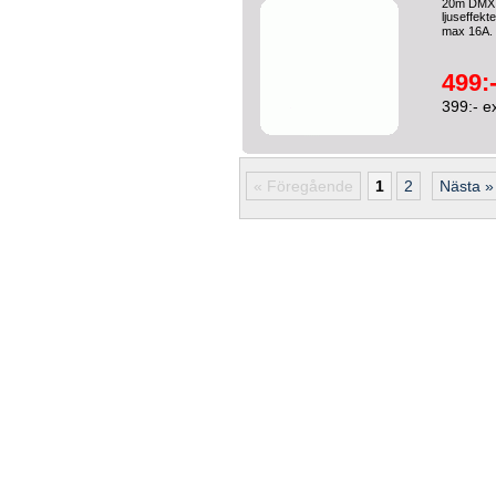
20m DMX o
ljuseffek
max 16A. 
499:
399:- e
« Föregående
1
2
Nästa »