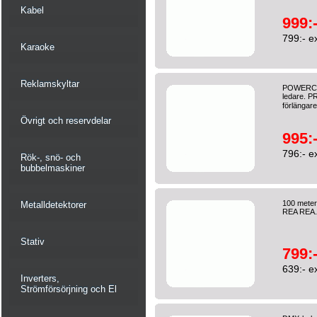
Kabel
999:
799:- e
Karaoke
Reklamskyltar
POWERCON
ledare. P
förlänga
Övrigt och reservdelar
995:
796:- e
Rök-, snö- och
bubbelmaskiner
100 meter
Metalldetektorer
REA REA. P
Stativ
799:
639:- e
Inverters,
Strömförsörjning och El