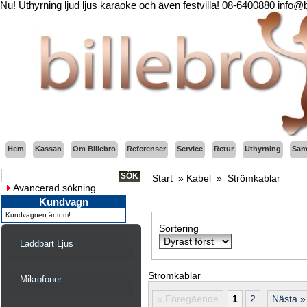
Nu! Uthyrning ljud ljus karaoke och även festvilla! 08-6400880 info@
Hem
Kassan
Om Billebro
Referenser
Service
Retur
Uthyrning
Sama
Start
»
Kabel
»
Strömkablar
Avancerad sökning
Kundvagn
Kundvagnen är tom!
Sortering
Laddbart Ljus
Strömkablar
Mikrofoner
« Föregående
1
2
Nästa »