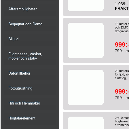
1 039:-
FRAKT
Affärsmöjligheter
Begagnat och Demo
15 meter s
och DMX l
dragavlast
Billjud
999:
799:- e
Flightcases, väskor,
möbler och stativ
20 meters
Datortillbehör
för ljud, 
slutsteg,..
Fotoutrustning
999:
799:- e
Hifi och Hemmabio
Högtalarelement
2st10 met
högtalare
strömkabel