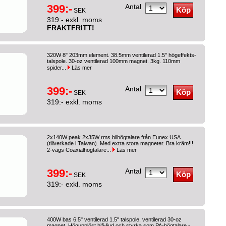
399:-
Antal
SEK
319:- exkl. moms
FRAKTFRITT!
320W 8" 203mm element. 38.5mm ventilerad 1.5" högeffekts-
talspole. 30-oz ventilerad 100mm magnet. 3kg. 110mm
spider...
Läs mer
399:-
Antal
SEK
319:- exkl. moms
2x140W peak 2x35W rms bilhögtalare från Eunex USA
(tillverkade i Taiwan). Med extra stora magneter. Bra kräm!!!
2-vägs Coaxialhögtalare...
Läs mer
399:-
Antal
SEK
319:- exkl. moms
400W bas 6.5" ventilerad 1.5" talspole, ventilerad 30-oz
magnet. Högupplöst hifi-ljud och styrka som PA-högtalare -...