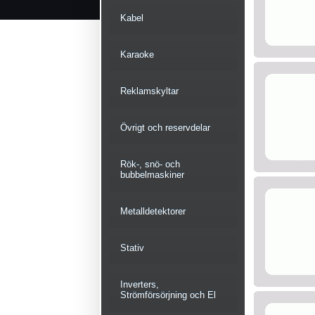
Kabel
Karaoke
Reklamskyltar
Övrigt och reservdelar
Rök-, snö- och
bubbelmaskiner
Metalldetektorer
Stativ
Inverters,
Strömförsörjning och El