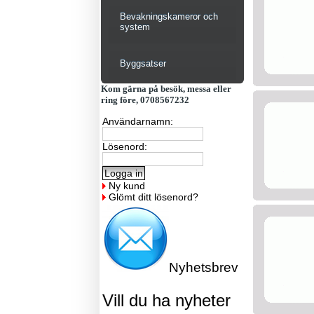
Bevakningskameror och
system
Byggsatser
Kom gärna på besök, messa eller
ring före, 0708567232
Användarnamn:
Lösenord:
Ny kund
Glömt ditt lösenord?
Nyhetsbrev
Vill du ha nyheter