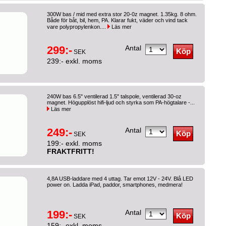
300W bas / mid med extra stor 20-0z magnet. 1.35kg. 8 ohm.
Både för båt, bil, hem, PA. Klarar fukt, väder och vind tack
vare polypropylenkon....
Läs mer
299:-
Antal
SEK
239:- exkl. moms
240W bas 6.5" ventilerad 1.5" talspole, ventilerad 30-oz
magnet. Högupplöst hifi-ljud och styrka som PA-högtalare -...
Läs mer
249:-
Antal
SEK
199:- exkl. moms
FRAKTFRITT!
4,8A USB-laddare med 4 uttag. Tar emot 12V - 24V. Blå LED
power on. Ladda iPad, paddor, smartphones, medmera!
199:-
Antal
SEK
159:- exkl. moms