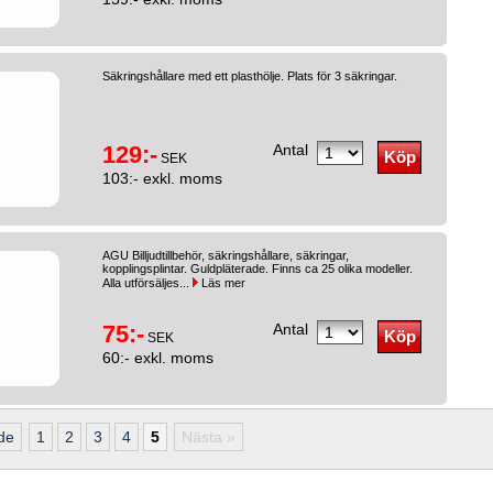
Säkringshållare med ett plasthölje. Plats för 3 säkringar.
129:-
Antal
SEK
103:- exkl. moms
AGU Billjudtillbehör, säkringshållare, säkringar,
kopplingsplintar. Guldpläterade. Finns ca 25 olika modeller.
Alla utförsäljes...
Läs mer
75:-
Antal
SEK
60:- exkl. moms
de
1
2
3
4
5
Nästa »