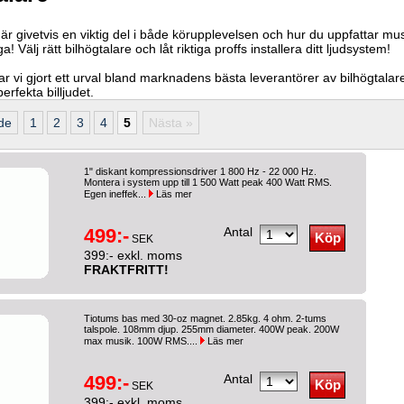
il är givetvis en viktig del i både körupplevelsen och hur du uppfattar mu
! Välj rätt bilhögtalare och låt riktiga proffs installera ditt ljudsystem!
ar vi gjort ett urval bland marknadens bästa leverantörer av bilhögtalare
erfekta billjudet.
de
1
2
3
4
5
Nästa »
1" diskant kompressionsdriver 1 800 Hz - 22 000 Hz.
Montera i system upp till 1 500 Watt peak 400 Watt RMS.
Egen ineffek...
Läs mer
499:-
Antal
SEK
399:- exkl. moms
FRAKTFRITT!
Tiotums bas med 30-oz magnet. 2.85kg. 4 ohm. 2-tums
talspole. 108mm djup. 255mm diameter. 400W peak. 200W
max musik. 100W RMS....
Läs mer
499:-
Antal
SEK
399:- exkl. moms