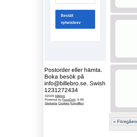
Postorder eller hämta.
Boka besök på
info@billebro.se. Swish
1231272434
©2026
billebro
Powered by
FozzCom
9.99
Sitekarta
Cookies
Köpvillkor
« Föregåen