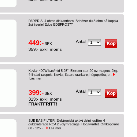
PARPRIS! 4 ohms diskanthorn. Behöver du 8 ohm så koppla
2st i serie! Edge EDBPRO37T
449:-
Antal
SEK
359:- exkl. moms
Kevlar 400W bas/mid 5.25". Extremt stor 20 oz magnet. 2kg.
4-lindad talspole. Kevlar, lättare starkare, högupplöst, b...
Läs mer
399:-
Antal
SEK
319:- exkl. moms
FRAKTFRITT!
SUB BAS FILTER. Elektroniskt aktivt delningsfilter 4
guldpläterade RCA 2 volymreglage. Hög kvalitet. Omkopplare
80 - 125 -...
Läs mer