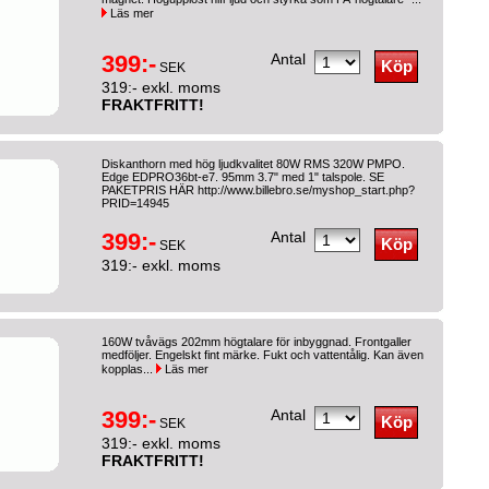
Läs mer
399:-
Antal
SEK
319:- exkl. moms
FRAKTFRITT!
Diskanthorn med hög ljudkvalitet 80W RMS 320W PMPO.
Edge EDPRO36bt-e7. 95mm 3.7" med 1" talspole. SE
PAKETPRIS HÄR http://www.billebro.se/myshop_start.php?
PRID=14945
399:-
Antal
SEK
319:- exkl. moms
160W tvåvägs 202mm högtalare för inbyggnad. Frontgaller
medföljer. Engelskt fint märke. Fukt och vattentålig. Kan även
kopplas...
Läs mer
399:-
Antal
SEK
319:- exkl. moms
FRAKTFRITT!