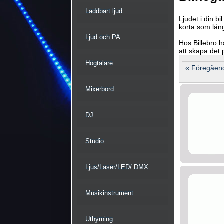
Laddbart ljud
Ljudet i din b
korta som långa
Ljud och PA
Hos Billebro h
att skapa det p
Högtalare
« Föregåen
Mixerbord
DJ
Studio
Ljus/Laser/LED/ DMX
Musikinstrument
Uthyrning