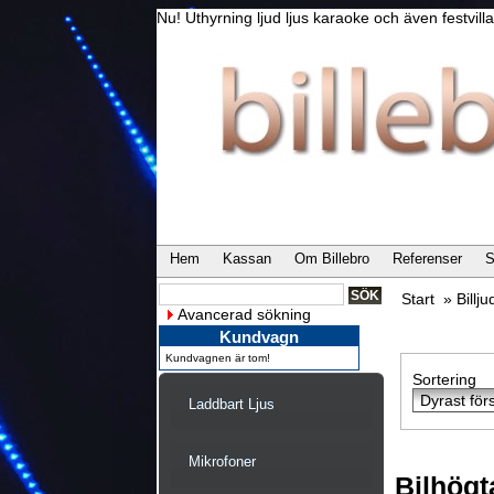
Nu! Uthyrning ljud ljus karaoke och även festvi
Hem
Kassan
Om Billebro
Referenser
S
Start
»
Billju
Avancerad sökning
Kundvagn
Kundvagnen är tom!
Sortering
Laddbart Ljus
Mikrofoner
Bilhögt