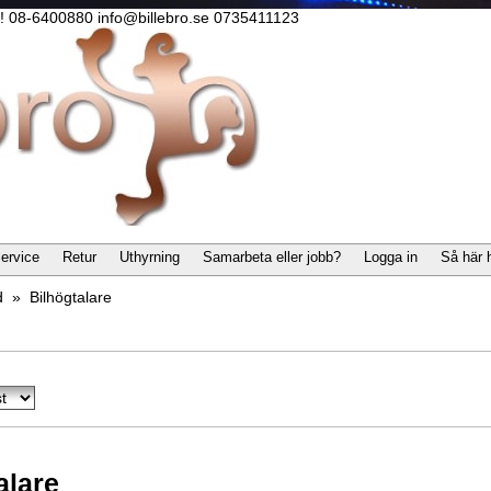
lla! 08-6400880 info@billebro.se 0735411123
ervice
Retur
Uthyrning
Samarbeta eller jobb?
Logga in
Så här 
d
»
Bilhögtalare
alare