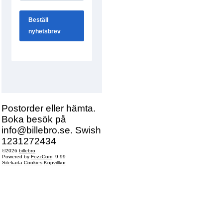
Postorder eller hämta.
Boka besök på
info@billebro.se. Swish
1231272434
©2026
billebro
Powered by
FozzCom
9.99
Sitekarta
Cookies
Köpvillkor