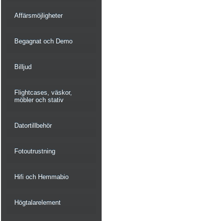
Affärsmöjligheter
Begagnat och Demo
Billjud
Flightcases, väskor,
möbler och stativ
Datortillbehör
Fotoutrustning
Hifi och Hemmabio
Högtalarelement