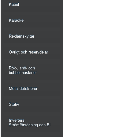
Kabel
Karaoke
Reklamskyltar
Övrigt och reservdelar
Rök-, snö- och
bubbelmaskiner
Metalldetektorer
Stativ
Inverters,
Strömförsörjning och El