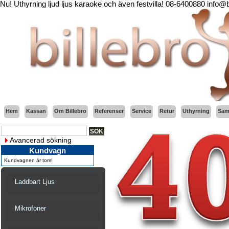
Nu! Uthyrning ljud ljus karaoke och även festvilla! 08-6400880 info@
Hem
Kassan
Om Billebro
Referenser
Service
Retur
Uthyrning
Sama
Avancerad sökning
Kundvagn
Kundvagnen är tom!
Laddbart Ljus
Mikrofoner