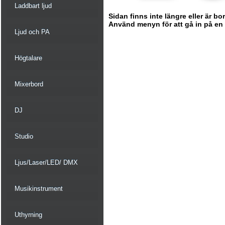
Laddbart ljud
Sidan finns inte längre eller är bo
Använd menyn för att gå in på en ny
Ljud och PA
Högtalare
Mixerbord
DJ
Studio
Ljus/Laser/LED/ DMX
Musikinstrument
Uthyrning