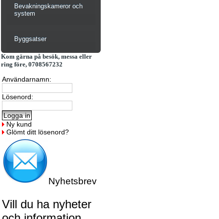
Bevakningskameror och
system
Byggsatser
Kom gärna på besök, messa eller
ring före, 0708567232
Användarnamn:
Lösenord:
Ny kund
Glömt ditt lösenord?
Nyhetsbrev
Vill du ha nyheter
och information