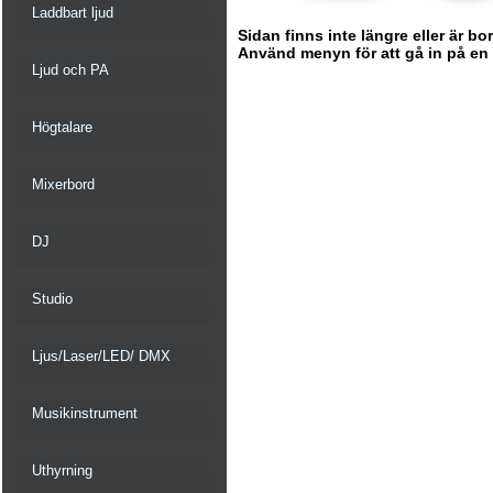
Laddbart ljud
Sidan finns inte längre eller är bo
Använd menyn för att gå in på en ny
Ljud och PA
Högtalare
Mixerbord
DJ
Studio
Ljus/Laser/LED/ DMX
Musikinstrument
Uthyrning