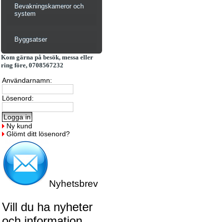
Bevakningskameror och
system
Byggsatser
Kom gärna på besök, messa eller
ring före, 0708567232
Användarnamn:
Lösenord:
Ny kund
Glömt ditt lösenord?
Nyhetsbrev
Vill du ha nyheter
och information