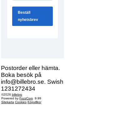
Postorder eller hämta.
Boka besök på
info@billebro.se. Swish
1231272434
©2026
billebro
Powered by
FozzCom
9.99
Sitekarta
Cookies
Köpvillkor