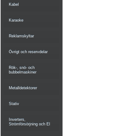
Kabel
Karaoke
Reklamskyltar
Övrigt och reservdelar
Rök-, snö- och
bubbelmaskiner
Metalldetektorer
Stativ
Inverters,
Strömförsörjning och El