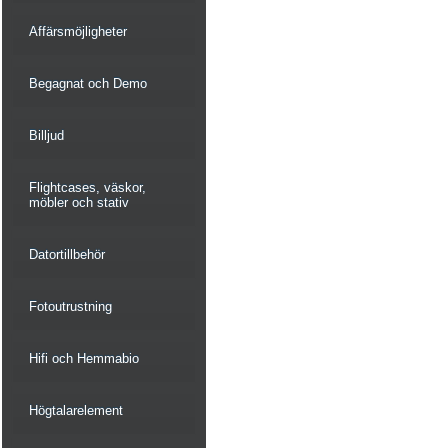
Affärsmöjligheter
Begagnat och Demo
Billjud
Flightcases, väskor,
möbler och stativ
Datortillbehör
Fotoutrustning
Hifi och Hemmabio
Högtalarelement