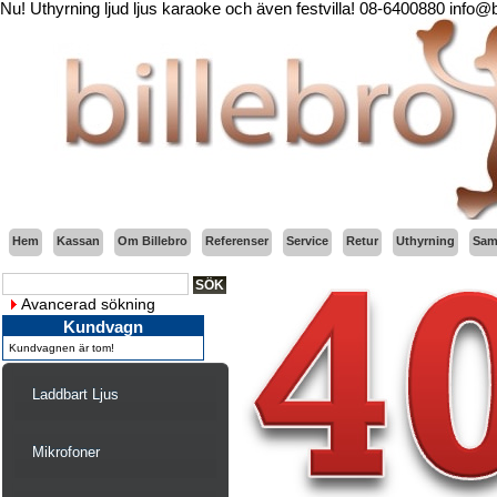
Nu! Uthyrning ljud ljus karaoke och även festvilla! 08-6400880 info@
Hem
Kassan
Om Billebro
Referenser
Service
Retur
Uthyrning
Sama
Avancerad sökning
Kundvagn
Kundvagnen är tom!
Laddbart Ljus
Mikrofoner