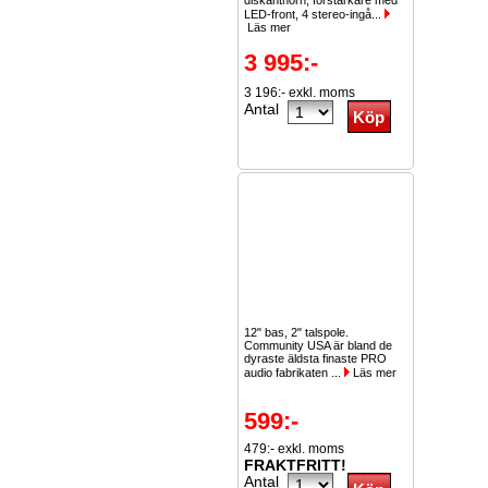
diskanthorn, förstärkare med
LED-front, 4 stereo-ingå...
Läs mer
3 995:-
3 196:- exkl. moms
Antal
12" bas, 2" talspole.
Community USA är bland de
dyraste äldsta finaste PRO
audio fabrikaten ...
Läs mer
599:-
479:- exkl. moms
FRAKTFRITT!
Antal