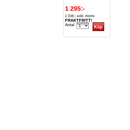
1 295:-
1 036:- exkl. moms
FRAKTFRITT!
Antal