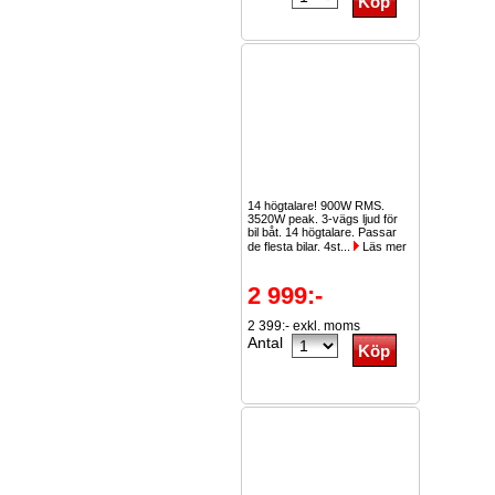
14 högtalare! 900W RMS.
3520W peak. 3-vägs ljud för
bil båt. 14 högtalare. Passar
de flesta bilar. 4st...
Läs mer
2 999:-
2 399:- exkl. moms
Antal