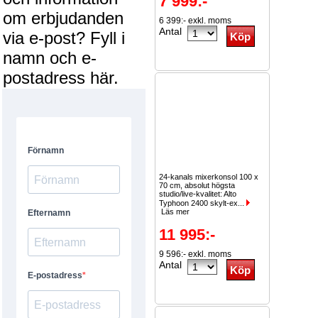
7 999:-
om erbjudanden
6 399:- exkl. moms
Antal
via e-post? Fyll i
namn och e-
postadress här.
24-kanals mixerkonsol 100 x
70 cm, absolut högsta
studio/live-kvalitet: Alto
Typhoon 2400 skylt-ex...
Läs mer
11 995:-
9 596:- exkl. moms
Antal