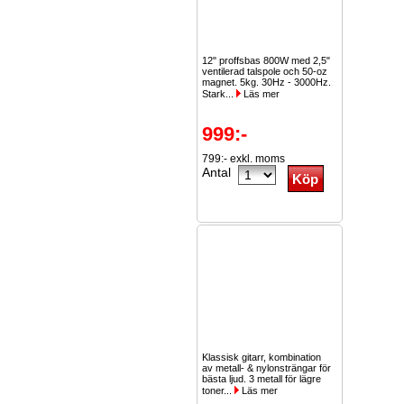
12" proffsbas 800W med 2,5"
ventilerad talspole och 50-oz
magnet. 5kg. 30Hz - 3000Hz.
Stark...
Läs mer
999:-
799:- exkl. moms
Antal
Klassisk gitarr, kombination
av metall- & nylonsträngar för
bästa ljud. 3 metall för lägre
toner...
Läs mer