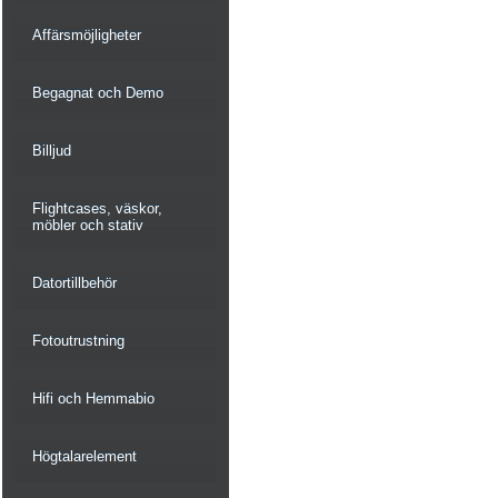
Affärsmöjligheter
Begagnat och Demo
Billjud
Flightcases, väskor,
möbler och stativ
Datortillbehör
Fotoutrustning
Hifi och Hemmabio
Högtalarelement