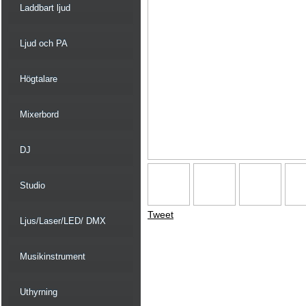
Laddbart ljud
Ljud och PA
Högtalare
Mixerbord
DJ
Studio
Tweet
Ljus/Laser/LED/ DMX
Musikinstrument
Uthyrning