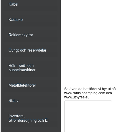
Kabel
Karaoke
Reklamskyltar
Övrigt och reservdelar
Rök-, snö- och
bubbelmaskiner
Metalldetektorer
Se även de bostäder vi hyr ut på
www.ramsjocamping.com och
www.uthyres.eu
Stativ
Inverters,
Strömförsörjning och El