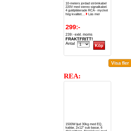
10-meters jordad strömkabel
220V med stereo signalkabel.
4 guldpläterade RCA - mycket
hög kvalitet....
Läs mer
299:-
239:- exkl. moms
FRAKTFRITT!
Antal
REA:
1500W ljud 30kg med EQ,
kablar, 2x12" sub basar, 6