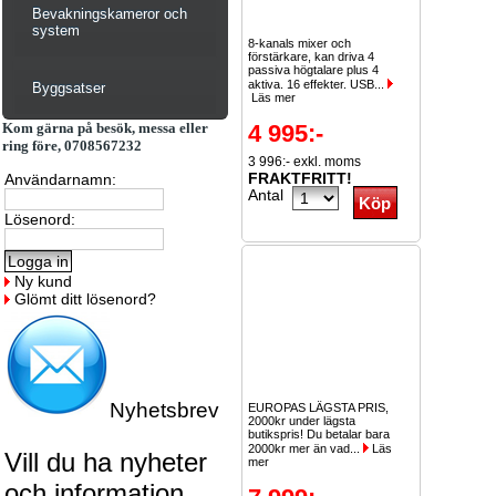
Bevakningskameror och
system
8-kanals mixer och
förstärkare, kan driva 4
passiva högtalare plus 4
aktiva. 16 effekter. USB...
Byggsatser
Läs mer
Kom gärna på besök, messa eller
4 995:-
ring före, 0708567232
3 996:- exkl. moms
FRAKTFRITT!
Användarnamn:
Antal
Lösenord:
Ny kund
Glömt ditt lösenord?
Nyhetsbrev
EUROPAS LÄGSTA PRIS,
2000kr under lägsta
butikspris! Du betalar bara
2000kr mer än vad...
Läs
Vill du ha nyheter
mer
och information