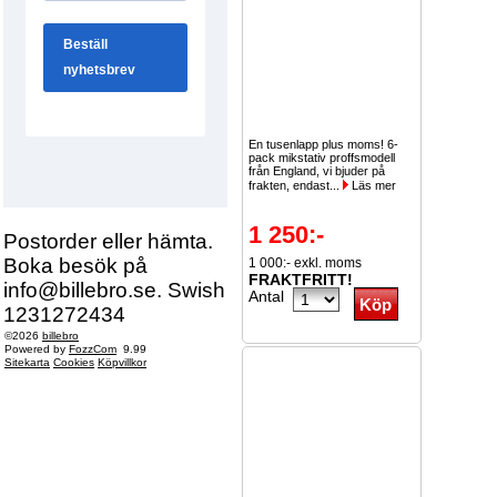
En tusenlapp plus moms! 6-
pack mikstativ proffsmodell
från England, vi bjuder på
frakten, endast...
Läs mer
1 250:-
Postorder eller hämta.
Boka besök på
1 000:- exkl. moms
FRAKTFRITT!
info@billebro.se. Swish
Antal
1231272434
©2026
billebro
Powered by
FozzCom
9.99
Sitekarta
Cookies
Köpvillkor