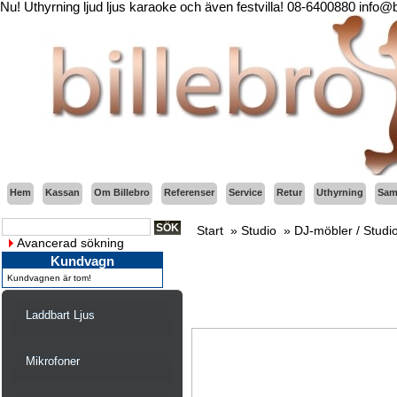
Nu! Uthyrning ljud ljus karaoke och även festvilla! 08-6400880 info@
Hem
Kassan
Om Billebro
Referenser
Service
Retur
Uthyrning
Sama
Start
»
Studio
»
DJ-möbler / Studi
Avancerad sökning
Kundvagn
Kundvagnen är tom!
Laddbart Ljus
Mikrofoner