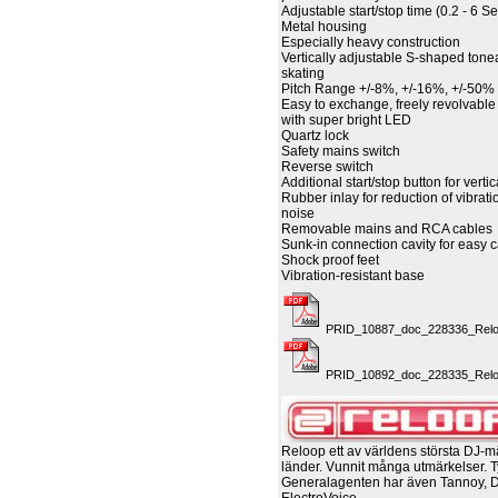
Adjustable start/stop time (0.2 - 6 Se
Metal housing
Especially heavy construction
Vertically adjustable S-shaped tone
skating
Pitch Range +/-8%, +/-16%, +/-50%
Easy to exchange, freely revolvable
with super bright LED
Quartz lock
Safety mains switch
Reverse switch
Additional start/stop button for verti
Rubber inlay for reduction of vibrat
noise
Removable mains and RCA cables
Sunk-in connection cavity for easy c
Shock proof feet
Vibration-resistant base
PRID_10887_doc_228336_Reloo
PRID_10892_doc_228335_Reloo
Reloop ett av världens största DJ-m
länder. Vunnit många utmärkelser. T
Generalagenten har även Tannoy, 