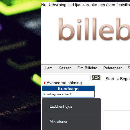
Nu! Uthyrning ljud ljus karaoke och även festvi
Hem
Kassan
Om Billebro
Referenser
S
Start
»
Bega
Avancerad sökning
Kundvagn
Kundvagnen är tom!
Laddbart Ljus
Mikrofoner