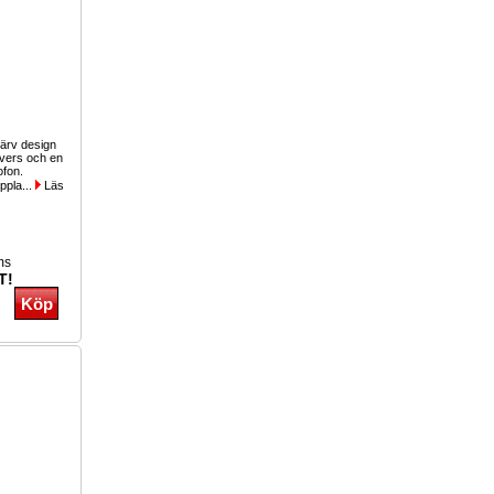
djärv design
vers och en
ofon.
ppla...
Läs
ms
T!