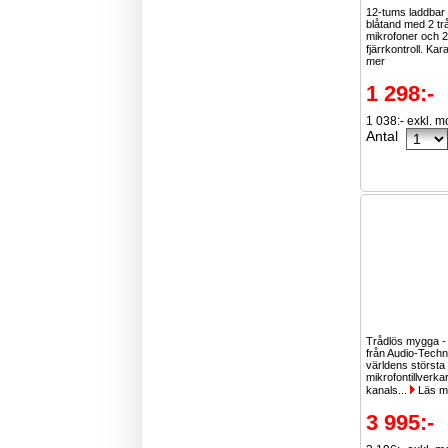
12-tums laddba
blåtand med 2 tr
mikrofoner och 2
fjärrkontroll. Kar
mer
1 298:-
1 038:- exkl. 
Antal
Trådlös mygga -
från Audio-Techn
världens största
mikrofontillverka
kanals...
Läs m
3 995:-