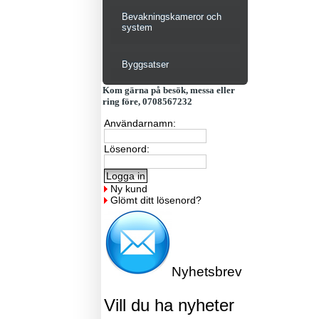
Bevakningskameror och
system
Byggsatser
Kom gärna på besök, messa eller
ring före, 0708567232
Användarnamn:
Lösenord:
Ny kund
Glömt ditt lösenord?
Nyhetsbrev
Vill du ha nyheter