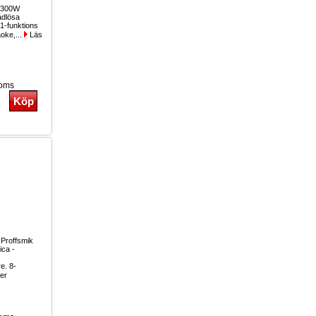
r 300W
ådlösa
1-funktions
aoke,...
Läs
moms
 Proffsmik
ica -
re. 8-
er