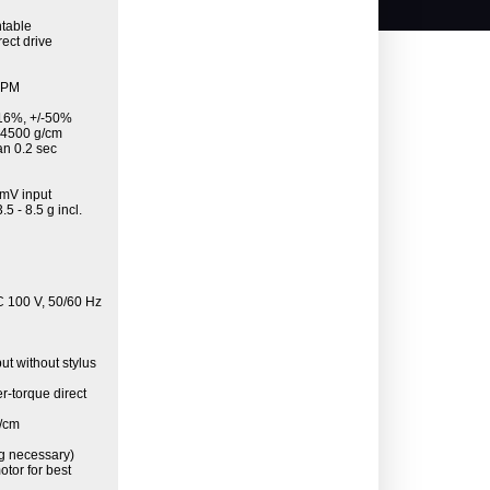
ntable
rect drive
 RPM
/-16%, +/-50%
- 4500 g/cm
an 0.2 sec
4mV input
5 - 8.5 g incl.
c
C 100 V, 50/60 Hz
but without stylus
r-torque direct
g/cm
g necessary)
otor for best