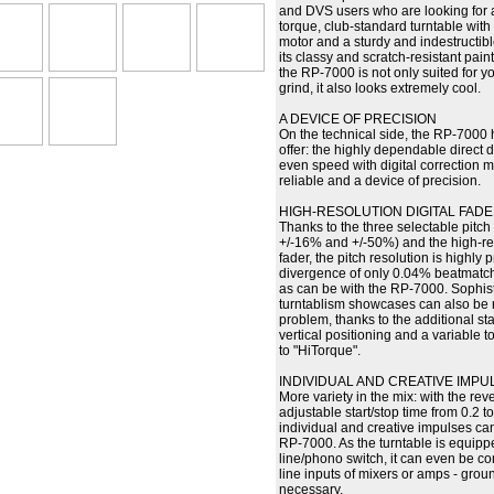
and DVS users who are looking for a
torque, club-standard turntable with
motor and a sturdy and indestructibl
its classy and scratch-resistant paint
the RP-7000 is not only suited for y
grind, it also looks extremely cool.
A DEVICE OF PRECISION
On the technical side, the RP-7000 h
offer: the highly dependable direct
even speed with digital correction m
reliable and a device of precision.
HIGH-RESOLUTION DIGITAL FAD
Thanks to the three selectable pitch
+/-16% and +/-50%) and the high-res
fader, the pitch resolution is highly 
divergence of only 0.04% beatmat
as can be with the RP-7000. Sophist
turntablism showcases can also be r
problem, thanks to the additional sta
vertical positioning and a variable t
to "HiTorque".
INDIVIDUAL AND CREATIVE IMPU
More variety in the mix: with the re
adjustable start/stop time from 0.2 t
individual and creative impulses can
RP-7000. As the turntable is equipp
line/phono switch, it can even be co
line inputs of mixers or amps - grou
necessary.