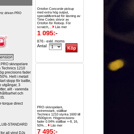
Ortofon Concorde pickup
med extra hög output,
rtz driven PRO
specialtillverkad för läsning av
Time Codes skivor av
Ortofon för Reloop. För
scratch,...
Läs mer
1 095:-
876:- exkl. moms
Antal
 PRO skivspelare
ån Technics 1210
Hög precisions fader
 50%. Helt i metall
rt stopp för battle,
o utgångar, 3
ter, allt - varenda
m hållbarhet och
RIS.
r-torque direct
PRO-skivspelare,
extremstark, ställbar
Technics 1210 styrka 1600 till
4500g/cm. Högprecisions-
fader 0.04% ställbar +-8, 16,
CLUB-STANDARD
50%....
Läs mer
7 495:-
or all vinyl DJs