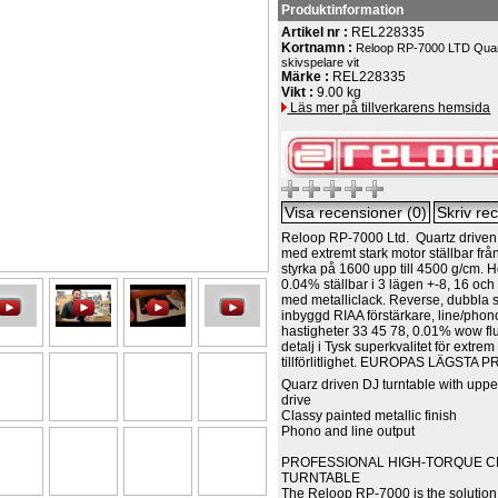
Produktinformation
Artikel nr :
REL228335
Kortnamn :
Reloop RP-7000 LTD Qua
skivspelare vit
Märke :
REL228335
Vikt :
9.00 kg
Läs mer på tillverkarens hemsida
Reloop RP-7000 Ltd. Quartz driven
med extremt stark motor ställbar fr
styrka på 1600 upp till 4500 g/cm. 
0.04% ställbar i 3 lägen +-8, 16 och
med metalliclack. Reverse, dubbla sta
inbyggd RIAA förstärkare, line/phon
hastigheter 33 45 78, 0.01% wow flut
detalj i Tysk superkvalitet för extre
tillförlitlighet. EUROPAS LÄGSTA P
Quarz driven DJ turntable with uppe
drive
Classy painted metallic finish
Phono and line output
PROFESSIONAL HIGH-TORQUE 
TURNTABLE
The Reloop RP-7000 is the solution f