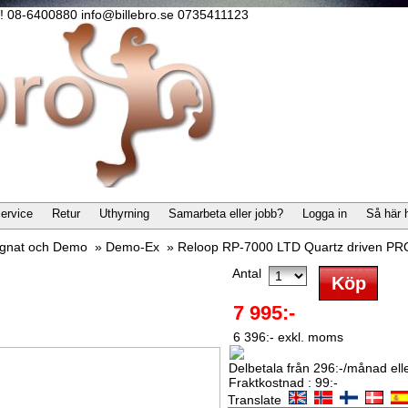
lla! 08-6400880 info@billebro.se 0735411123
ervice
Retur
Uthyrning
Samarbeta eller jobb?
Logga in
Så här 
gnat och Demo
»
Demo-Ex
»
Reloop RP-7000 LTD Quartz driven PRO
Antal
7 995:-
6 396:- exkl. moms
Delbetala från 296:-/månad eller
Fraktkostnad : 99:-
Translate