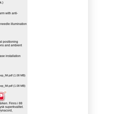
k.)
arm with anti-
 needle illumination
cal positioning
ions and ambient
ase installation
p_IM.pdf (1.08 MB)
p_IM.pdf (1.08 MB)
ärken. Finns i 88
ysk superkvalitet.
Dynacord,