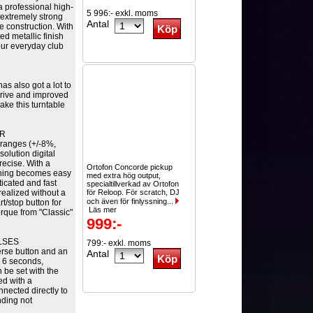
 professional high-
5 996:- exkl. moms
 extremely strong
Antal
e construction. With
ed metallic finish
our everyday club
as also got a lot to
 drive and improved
ake this turntable
ER
 ranges (+/-8%,
olution digital
precise. With a
Ortofon Concorde pickup
ching becomes easy
med extra hög output,
icated and fast
specialtillverkad av Ortofon
ealized without a
för Reloop. För scratch, DJ
och även för finlyssning...
rt/stop button for
Läs mer
orque from "Classic"
999:-
LSES
799:- exkl. moms
verse button and an
Antal
o 6 seconds,
 be set with the
ed with a
nnected directly to
nding not