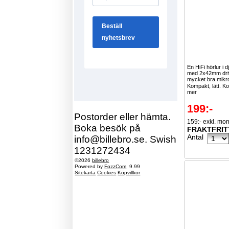
En HiFi hörlur i 
med 2x42mm dri
mycket bra mikr
Kompakt, lätt. Ko
mer
199:-
Postorder eller hämta.
159:- exkl. mo
Boka besök på
FRAKTFRIT
Antal
info@billebro.se. Swish
1231272434
©2026
billebro
Powered by
FozzCom
9.99
Sitekarta
Cookies
Köpvillkor