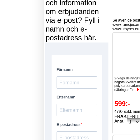
och information
om erbjudanden
via e-post? Fyll i
Se även de bostä
www.ramsjocam
namn och e-
www.uthyres.eu
postadress här.
2-vägs delningsfi
högsta kvalitet
polykarbonatkon
säkringar för...
599:-
479:- exkl. mo
FRAKTFRIT
Antal