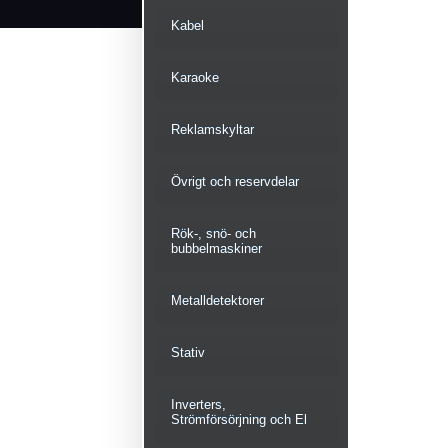
Kabel
Karaoke
Reklamskyltar
Övrigt och reservdelar
Rök-, snö- och
bubbelmaskiner
Metalldetektorer
Stativ
Inverters,
Strömförsörjning och El