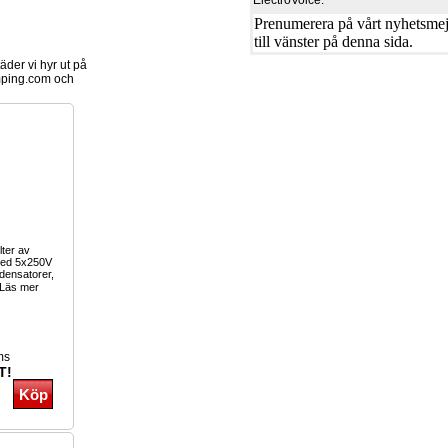
ElectroVoice.
Prenumerera på vårt nyhetsmejl
till vänster på denna sida.
der vi hyr ut på
ping.com och
lter av
 med 5x250V
densatorer,
Läs mer
ms
T!