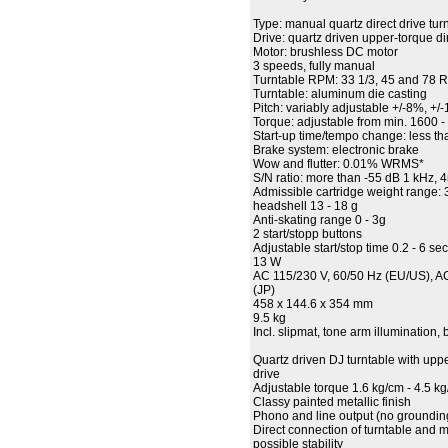
Type: manual quartz direct drive tur
Drive: quartz driven upper-torque di
Motor: brushless DC motor
3 speeds, fully manual
Turntable RPM: 33 1/3, 45 and 78
Turntable: aluminum die casting
Pitch: variably adjustable +/-8%, +
Torque: adjustable from min. 1600 
Start-up time/tempo change: less th
Brake system: electronic brake
Wow and flutter: 0.01% WRMS*
S/N ratio: more than -55 dB 1 kHz, 
Admissible cartridge weight range: 3.
headshell 13 - 18 g
Anti-skating range 0 - 3g
2 start/stopp buttons
Adjustable start/stop time 0.2 - 6 se
13 W
AC 115/230 V, 60/50 Hz (EU/US), A
(JP)
458 x 144.6 x 354 mm
9.5 kg
Incl. slipmat, tone arm illumination, 
Quartz driven DJ turntable with uppe
drive
Adjustable torque 1.6 kg/cm - 4.5 k
Classy painted metallic finish
Phono and line output (no groundin
Direct connection of turntable and m
possible stability