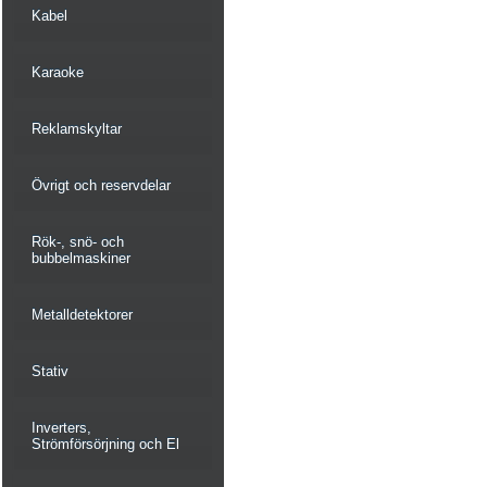
Kabel
Karaoke
Reklamskyltar
Övrigt och reservdelar
Rök-, snö- och
bubbelmaskiner
Metalldetektorer
Stativ
Inverters,
Strömförsörjning och El