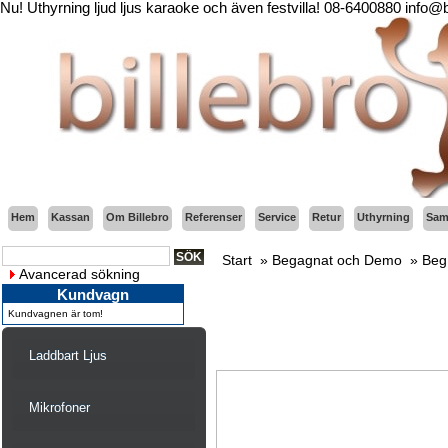
Nu! Uthyrning ljud ljus karaoke och även festvilla! 08-6400880 info@
Hem
Kassan
Om Billebro
Referenser
Service
Retur
Uthyrning
Sama
Start
»
Begagnat och Demo
»
Beg
Avancerad sökning
Kundvagn
Kundvagnen är tom!
Laddbart Ljus
Mikrofoner