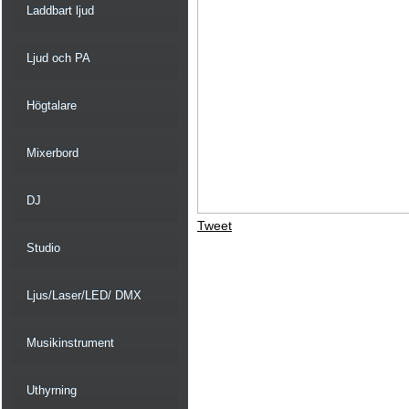
Laddbart ljud
Ljud och PA
Högtalare
Mixerbord
DJ
Tweet
Studio
Ljus/Laser/LED/ DMX
Musikinstrument
Uthyrning