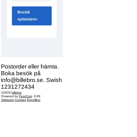
Postorder eller hämta.
Boka besök på
info@billebro.se. Swish
1231272434
©2026
billebro
Powered by
FozzCom
9.99
Sitekarta
Cookies
Köpvillkor