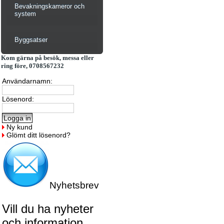
Bevakningskameror och
system
Byggsatser
Kom gärna på besök, messa eller
ring före, 0708567232
Användarnamn:
Lösenord:
Ny kund
Glömt ditt lösenord?
Nyhetsbrev
Vill du ha nyheter
och information