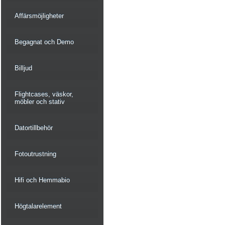
Affärsmöjligheter
Begagnat och Demo
Billjud
Flightcases, väskor,
möbler och stativ
Datortillbehör
Fotoutrustning
Hifi och Hemmabio
Högtalarelement