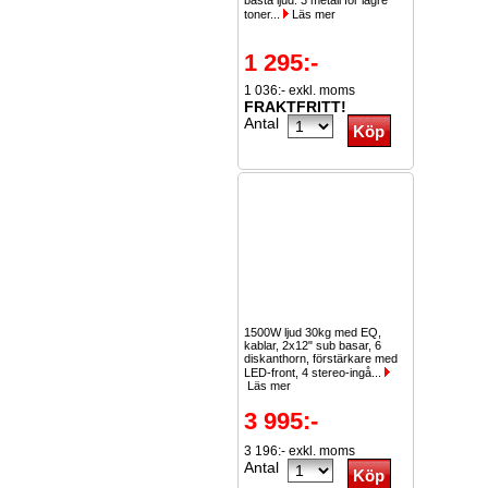
bästa ljud. 3 metall för lägre
toner...
Läs mer
1 295:-
1 036:- exkl. moms
FRAKTFRITT!
Antal
1500W ljud 30kg med EQ,
kablar, 2x12" sub basar, 6
diskanthorn, förstärkare med
LED-front, 4 stereo-ingå...
Läs mer
3 995:-
3 196:- exkl. moms
Antal