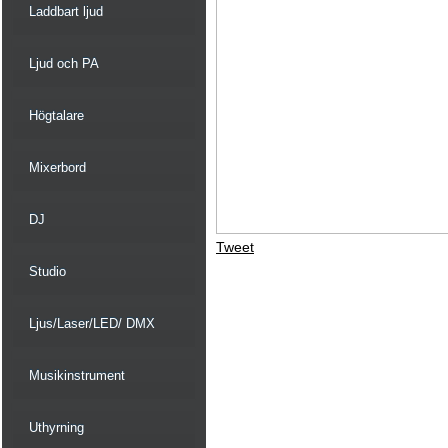
Laddbart ljud
Ljud och PA
Högtalare
Mixerbord
DJ
Tweet
Studio
Ljus/Laser/LED/ DMX
Musikinstrument
Uthyrning