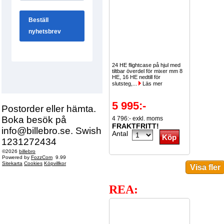
24 HE flightcase på hjul med
tiltbar överdel för mixer mm 8
HE, 16 HE nedtill för
slutsteg,...
Läs mer
5 995:-
Postorder eller hämta.
Boka besök på
4 796:- exkl. moms
FRAKTFRITT!
info@billebro.se. Swish
Antal
1231272434
©2026
billebro
Powered by
FozzCom
9.99
Sitekarta
Cookies
Köpvillkor
REA: