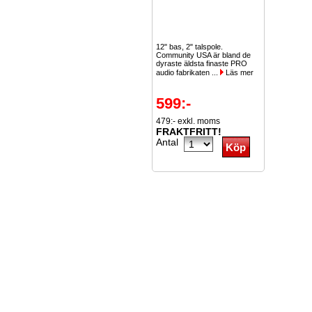
12" bas, 2" talspole.
Community USA är bland de
dyraste äldsta finaste PRO
audio fabrikaten ...
Läs mer
599:-
479:- exkl. moms
FRAKTFRITT!
Antal