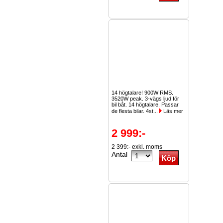
14 högtalare! 900W RMS.
3520W peak. 3-vägs ljud för
bil båt. 14 högtalare. Passar
de flesta bilar. 4st...
Läs mer
2 999:-
2 399:- exkl. moms
Antal