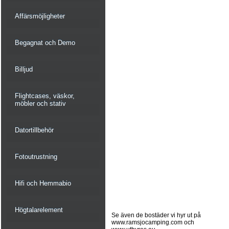
Affärsmöjligheter
Begagnat och Demo
Billjud
Flightcases, väskor,
möbler och stativ
Datortillbehör
Fotoutrustning
Hifi och Hemmabio
Högtalarelement
Se även de bostäder vi hyr ut på
www.ramsjocamping.com och