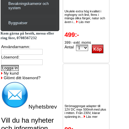
Bevakningskameror och
system
Ukulele extra hög kvalitet i
mahogny och lind, finns i
många olika färger, natur och
även i...
Läs mer
Byggsatser
Kom gärna på besök, messa eller
499:-
ring före, 0708567232
399:- exkl. moms
Användarnamn:
Antal
Lösenord:
Ny kund
Glömt ditt lösenord?
Nyhetsbrev
Strömaggregat adapter till
12V DC max 500mA med plus
i mitten. Från 230V, klarar
spänning in...
Läs mer
Vill du ha nyheter
och information