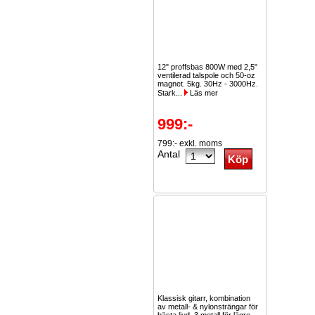
12" proffsbas 800W med 2,5"
ventilerad talspole och 50-oz
magnet. 5kg. 30Hz - 3000Hz.
Stark...
Läs mer
999:-
799:- exkl. moms
Antal
Klassisk gitarr, kombination
av metall- & nylonsträngar för