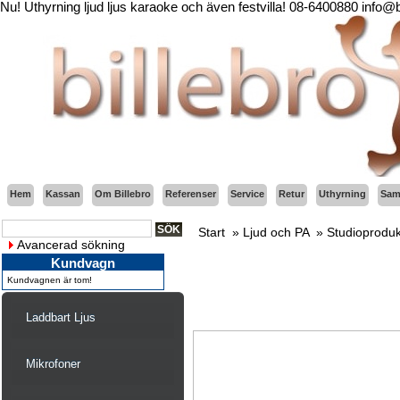
Nu! Uthyrning ljud ljus karaoke och även festvilla! 08-6400880 info@
Hem
Kassan
Om Billebro
Referenser
Service
Retur
Uthyrning
Sama
Start
»
Ljud och PA
»
Studioproduk
Avancerad sökning
Kundvagn
Kundvagnen är tom!
Laddbart Ljus
Mikrofoner