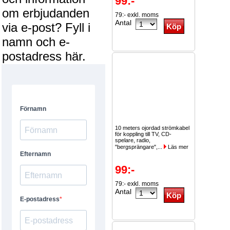
99:-
om erbjudanden
79:- exkl. moms
Antal
via e-post? Fyll i
namn och e-
postadress här.
10 meters ojordad strömkabel
för koppling till TV, CD-
spelare, radio,
"bergsprängare",...
Läs mer
99:-
79:- exkl. moms
Antal