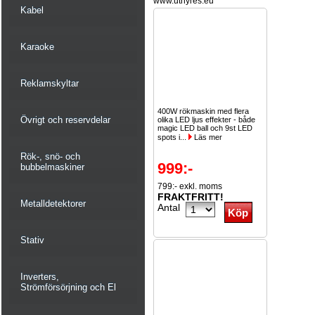
www.uthyres.eu
Kabel
Karaoke
Reklamskyltar
400W rökmaskin med flera
Övrigt och reservdelar
olika LED ljus effekter - både
magic LED ball och 9st LED
spots i...
Läs mer
Rök-, snö- och
999:-
bubbelmaskiner
799:- exkl. moms
FRAKTFRITT!
Metalldetektorer
Antal
Stativ
Inverters,
Strömförsörjning och El