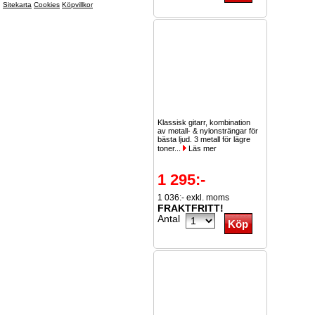
Sitekarta
Cookies
Köpvillkor
Klassisk gitarr, kombination
av metall- & nylonsträngar för
bästa ljud. 3 metall för lägre
toner...
Läs mer
1 295:-
1 036:- exkl. moms
FRAKTFRITT!
Antal