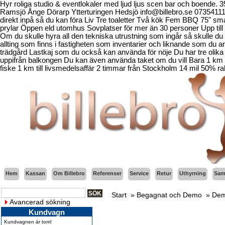
Hyr roliga studio & eventlokaler med ljud ljus scen bar och boende.
Ramsjö Ånge Dörarp Ytterturingen Hedsjö info@billebro.se 073541
direkt inpå så du kan föra Liv Tre toaletter Två kök Fem BBQ 75" sma
prylar Öppen eld utomhus Sovplatser för mer än 30 personer Upp till 
Om du skulle hyra all den tekniska utrustning som ingår så skulle du b
allting som finns i fastigheten som inventarier och liknande som d
trädgård Lastkaj som du också kan använda för nöje Du har tre olika 
uppifrån balkongen Du kan även använda taket om du vill Bara 1 km fr
fiske 1 km till livsmedelsaffär 2 timmar från Stockholm 14 mil 50% ra
Hem
Kassan
Om Billebro
Referenser
Service
Retur
Uthyrning
Sama
Start
»
Begagnat och Demo
»
Dem
Avancerad sökning
Kundvagn
Kundvagnen är tom!