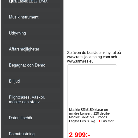
Ljus/Laser/LED/ DMX
Musikinstrument
Uthyrning
Affärsmöjligheter
Se även de bostäder vi hyr ut på
www.ramsjocamping.com och
www.uthyres.eu
Begagnat och Demo
Billjud
Flightcases, väskor,
möbler och stativ
Mackie SRM150 klarar en
mindre konsert, 120 decibel
Mackie SRM150 Europas
Datortillbehör
Lägsta Pris 3.6kg...
Läs mer
2 999:-
Fotoutrustning