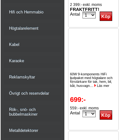
2 399:- exkl. moms
FRAKTFRITT!
Hifi och Hemmabio
Antal
Högtalarelement
Kabel
Karaoke
60W 9-komponents HiFi
Reklamskyltar
ljudpaket med högtalare och
förstärkare för tak, hem, bil,
båt, husvagn....
Läs mer
Övrigt och reservdelar
699:-
559:- exkl. moms
Rök-, snö- och
Antal
bubbelmaskiner
Metalldetektorer