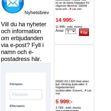
en av de bästa högtalare EV
någonsin tillverkat. 2000W
turne och...
Läs mer
Nyhetsbrev
14 995:-
Vill du ha nyheter
11 996:- exkl. moms
och information
Antal
om erbjudanden
via e-post? Fyll i
namn och e-
postadress här.
DEMO EX 2 800 Watt aktivt
ljud. Ultrahög ljudkvalitet. 9
högtalarelement
studiokvalitet. Extremt...
Läs
mer
5 999:-
4 799:- exkl. moms