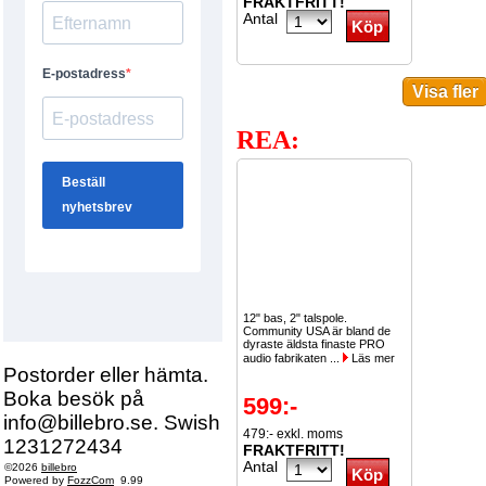
FRAKTFRITT!
Antal
REA:
12" bas, 2" talspole.
Community USA är bland de
dyraste äldsta finaste PRO
audio fabrikaten ...
Läs mer
Postorder eller hämta.
Boka besök på
599:-
info@billebro.se. Swish
479:- exkl. moms
1231272434
FRAKTFRITT!
Antal
©2026
billebro
Powered by
FozzCom
9.99