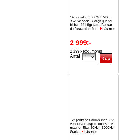
14 högtalare! 900W RMS.
3520W peak. 3-vägs ljud för
bil båt. 14 högtalare. Passar
de flesta bilar. 4st...
Läs mer
2 999:-
2 399:- exkl. moms
Antal
12" proffsbas 800W med 2,5"
ventilerad talspole och 50-oz
magnet. 5kg. 30Hz - 3000Hz.
Stark...
Läs mer