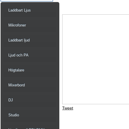
Laddbart Ljus
Mikrofoner
Laddbart ljud
Ljud och PA
Högtalare
Mixerbord
DJ
Tweet
Studio