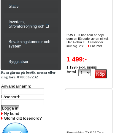
Stativ
Inverters,
Strömförsörjning och El
35W LED bar som är böjd
som en fjärdedel av en cirkel.
Bevakningskameror och
Har 4 olika LED sektioner
system
inuti sig. 288...
Läs mer
1 499:-
Byggsatser
1 199:- exkl. moms
Antal
Kom gärna på besök, messa eller
ring före, 0708567232
Användarnamn:
Lösenord:
Ny kund
Glömt ditt lösenord?
ElectroVoice TX1122 Tour -