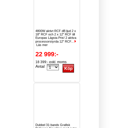
4800W aktivt RCF dB ljud 2 x
18" RCF och 2 x 12" RCF till
Europas Lägsta Pris! 2 aktiva
processorstyrda 12" RCF...
Läs mer
22 999:-
18 399:- exkl. moms
Antal
Dubbel 31-bands Grafisk