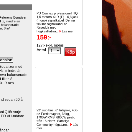
PD Connex professionell HQ
1,5 meters XLR (F) - 6,3 jack
Referens Equalizer
(mono) signalkabel. Denna
0Hz, mindre än
flexibla signalkabel är
o-balanserade
försedda med
r. 8 in/
högkvalitativa...
Läs mer
159:-
127:- exkl. moms
Antal
Equalizer med
0Hz, mindre än
servo-balanserade
filter. 8
 XLR och
gend sedan 50 år
22" sub bas, 6" talspole, 400-
nt Q för varje
oz Ferrit magnet, 34kg,
 LED VU-mätare.
1700W RMS, 6800W peak,
från 15 Hertz. Samtliga
Community högtalare...
Läs
mer
gångar