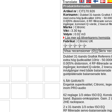
Translate
Produktinformation
Artikel nr :
CIT170.926
Kortnamn :
Dubbel 31-bands Grafisk 
med extra hög ljudkvalitet 10Hz - 50.00
0.005% distorsion, 4 RF-filtrerade serv
ingångar, konstant Q-värde, 2 lowcut-filte
Märke :
Citronic
Vikt :
3.30 kg
Volym :
0.02 m3
Läs mer på tillverkarens hemsida
Fabrikat :
Citronic UK
Dubbel 31-bands Grafisk Referens 
extra hög ljudkvalitet 10Hz - 50.00
0.005% distorsion, 4 RF-filtrerade 
ingångar, konstant Q-värde, 2 lowcut-
in/utgångar med både balanserade
guldpläterade balanserade tele.
5 ÅR GARANTI
Engelsk superkvalitet, Citronic, le
inom PRO-audio
62 reglage 1/3 oktav ISO EQ. Konsta
band. Bypass-omkopplare. Gain. 2
2HE rackspace.
2 x 31-bands 1/3 octav ISO EQ
RF filtrerade servo-balanserade in