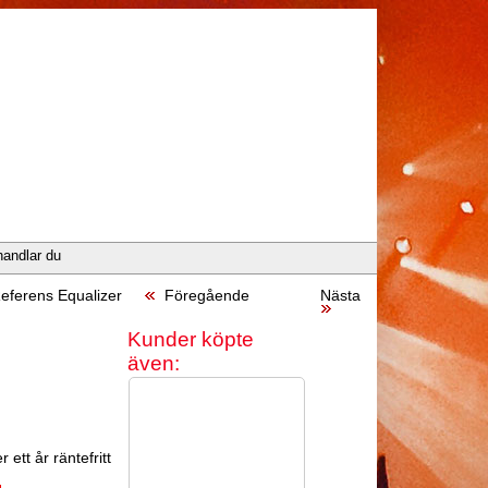
handlar du
eferens Equalizer
Föregående
Nästa
Kunder köpte
även:
 ett år räntefritt