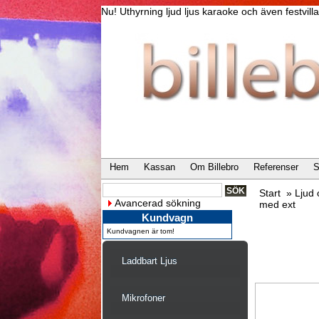
Nu! Uthyrning ljud ljus karaoke och även festvi
Hem
Kassan
Om Billebro
Referenser
S
Start
»
Ljud
Avancerad sökning
med ext
Kundvagn
Kundvagnen är tom!
Laddbart Ljus
Mikrofoner