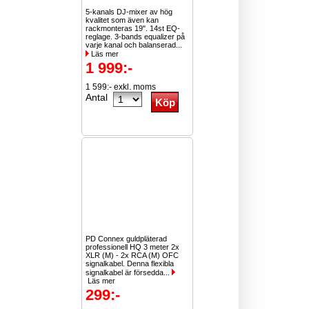
5-kanals DJ-mixer av hög
kvalitet som även kan
rackmonteras 19". 14st EQ-
reglage. 3-bands equalizer på
varje kanal och balanserad...
Läs mer
1 999:-
1 599:- exkl. moms
Antal
PD Connex guldpläterad
professionell HQ 3 meter 2x
XLR (M) - 2x RCA (M) OFC
signalkabel. Denna flexibla
signalkabel är försedda...
Läs mer
299:-