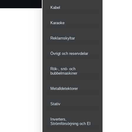
Kabel
Karaoke
Reklamskyltar
Övrigt och reservdelar
Rök-, snö- och
bubbelmaskiner
Metalldetektorer
Stativ
Inverters,
Strömförsörjning och El