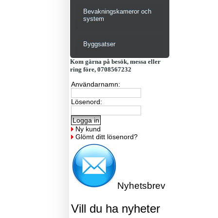
Bevakningskameror och
system
Byggsatser
Kom gärna på besök, messa eller
ring före, 0708567232
Användarnamn:
Lösenord:
Ny kund
Glömt ditt lösenord?
Nyhetsbrev
Vill du ha nyheter