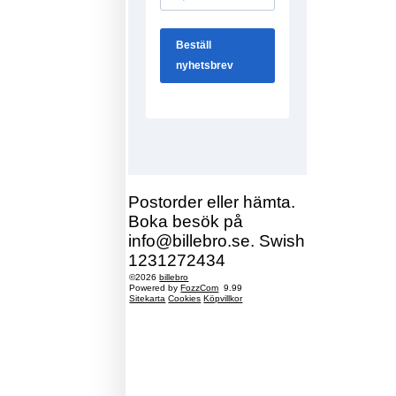
Postorder eller hämta.
Boka besök på
info@billebro.se. Swish
1231272434
©2026
billebro
Powered by
FozzCom
9.99
Sitekarta
Cookies
Köpvillkor