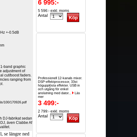
6 995:-
5 596:- exkl. moms
Antal
Hz +-0.5dB
ohm
31-band graphic
he adjustment of
al cut/boost faders.
Professionell 12-kanals mixer.
encies ranging from
DSP-effektprocessor, 33st
ol.
högupplösta effekter. USB in
och utgång för enkel
anslutning med dator...
Läs
mer
3 499:-
ls/100/170926.pdf
2 799:- exkl. moms
Antal
ch DJ-fabrikat sedan
 DJ, även Clabbe Af
alitet.
, se längre ned