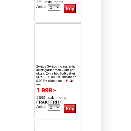
239:- exkl. moms
Antal
2-vägs 3-vägs 4-vägs aktivt
delningsfilter med 24dB per
oktav. Extra hög ljudkvalitet
5Hz - 100.000Hz, mindre än
0.004% distorsion....
Läs
mer
1 999:-
1 599:- exkl. moms
FRAKTFRITT!
Antal