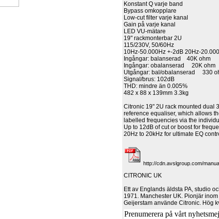
Konstant Q varje band
Bypass omkopplare
Low-cut filter varje kanal
Gain på varje kanal
LED VU-mätare
19" rackmonterbar 2U
115/230V, 50/60Hz
10Hz-50.000Hz +-2dB 20Hz-20.000
Ingångar: balanserad 40K ohm
Ingångar: obalanserad 20K ohm
Utgångar: bal/obalanserad 330 
Signal/brus: 102dB
THD: mindre än 0.005%
482 x 88 x 139mm 3.3kg
Citronic 19" 2U rack mounted dual 
reference equaliser, which allows t
labelled frequencies via the individu
Up to 12dB of cut or boost for frequ
20Hz to 20kHz for ultimate EQ contr
http://cdn.avslgroup.com/manua
CITRONIC UK
Ett av Englands äldsta PA, studio o
1971. Manchester UK. Pionjär inom
Geijerstam använde Citronic. Hög kv
Prenumerera på vårt nyhetsmejl