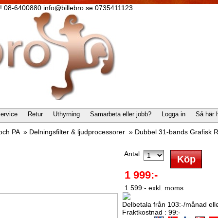
lla! 08-6400880 info@billebro.se 0735411123
ervice
Retur
Uthyrning
Samarbeta eller jobb?
Logga in
Så här 
 och PA
»
Delningsfilter & ljudprocessorer
»
Dubbel 31-bands Grafisk R
Antal
1 999:-
1 599:- exkl. moms
Delbetala från 103:-/månad eller
Fraktkostnad : 99:-