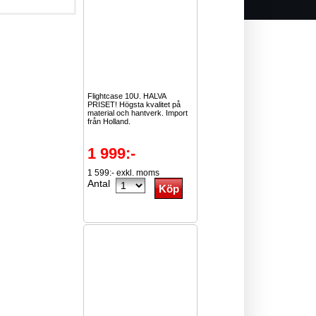
Flightcase 10U. HALVA
PRISET! Högsta kvalitet på
material och hantverk. Import
från Holland.
1 999:-
1 599:- exkl. moms
Antal