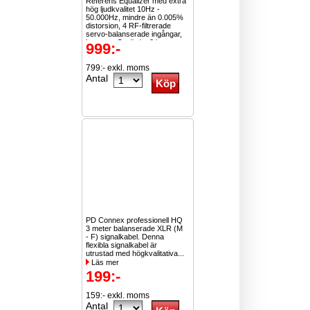
Referens Equalizer med extra
hög ljudkvalitet 10Hz -
50.000Hz, mindre än 0.005%
distorsion, 4 RF-filtrerade
servo-balanserade ingångar,
konstant Q-värde, 2 lowcut-
999:-
filter. 8 in/Pro DJ-hörlur, extra
stark bas - 2 stora 50mm
drivers 10Hz. Skruvbara
799:- exkl. moms
guldpläterade kontakter
Antal
3.5mm 6.3mm.
Högkvalitets...
Läs mer
PD Connex professionell HQ
3 meter balanserade XLR (M
- F) signalkabel. Denna
flexibla signalkabel är
utrustad med högkvalitativa...
Läs mer
199:-
159:- exkl. moms
Antal