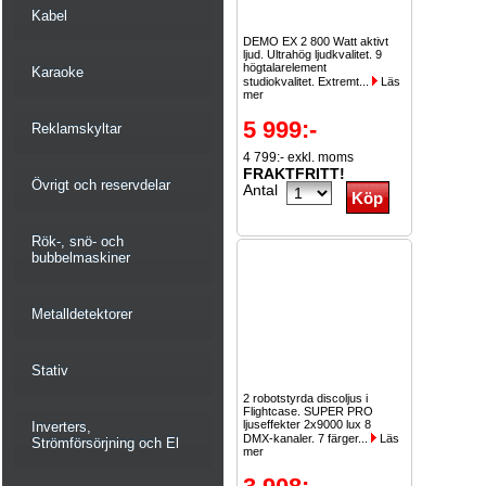
Kabel
DEMO EX 2 800 Watt aktivt
ljud. Ultrahög ljudkvalitet. 9
högtalarelement
Karaoke
studiokvalitet. Extremt...
Läs
mer
5 999:-
Reklamskyltar
4 799:- exkl. moms
FRAKTFRITT!
Övrigt och reservdelar
Antal
Rök-, snö- och
bubbelmaskiner
Metalldetektorer
Stativ
2 robotstyrda discoljus i
Flightcase. SUPER PRO
ljuseffekter 2x9000 lux 8
Inverters,
DMX-kanaler. 7 färger...
Läs
Strömförsörjning och El
mer