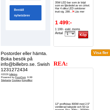
35W LED bar som är böjd
som en fjärdedel av en cirkel.
Har 4 olika LED sektioner
inuti sig. 288...
Läs mer
1 499:-
1 199:- exkl. moms
Antal
Postorder eller hämta.
Boka besök på
REA:
info@billebro.se. Swish
1231272434
©2026
billebro
Powered by
FozzCom
9.99
Sitekarta
Cookies
Köpvillkor
12" proffsbas 800W med 2,5"
ventilerad talspole och 50-oz
magnet. 5kg. 30Hz - 3000Hz.