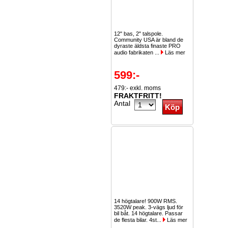
12" bas, 2" talspole.
Community USA är bland de
dyraste äldsta finaste PRO
audio fabrikaten ...
Läs mer
599:-
479:- exkl. moms
FRAKTFRITT!
Antal
14 högtalare! 900W RMS.
3520W peak. 3-vägs ljud för
bil båt. 14 högtalare. Passar
de flesta bilar. 4st...
Läs mer