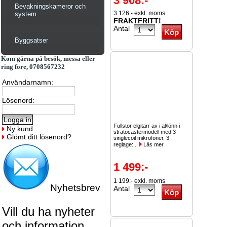
3 908:-
Bevakningskameror och
3 126:- exkl. moms
system
FRAKTFRITT!
Antal
Byggsatser
Kom gärna på besök, messa eller
ring före, 0708567232
Användarnamn:
Lösenord:
Fullstor elgitarr av i al/lönn i
Ny kund
stratocastermodell med 3
Glömt ditt lösenord?
singlecoil mikrofoner, 3
reglage:...
Läs mer
1 499:-
1 199:- exkl. moms
Nyhetsbrev
Antal
Vill du ha nyheter
och information