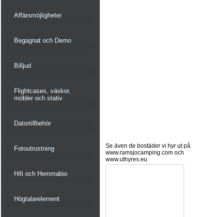
Affärsmöjligheter
Begagnat och Demo
Billjud
Flightcases, väskor,
möbler och stativ
Datortillbehör
Se även de bostäder vi hyr ut på
Fotoutrustning
www.ramsjocamping.com och
www.uthyres.eu
Hifi och Hemmabio
Högtalarelement