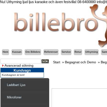
Nu! Uthyrning ljud ljus karaoke och även festvilla! 08-6400880 info@
Hem
Kassan
Om Billebro
Referenser
Service
Retur
Uthyrning
Sama
Start
»
Begagnat och Demo
»
Beg
Avancerad sökning
Kundvagn
Kundvagnen är tom!
Laddbart Ljus
Mikrofoner