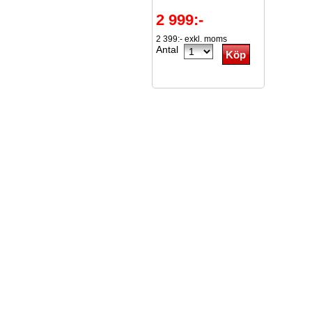
2 999:-
2 399:- exkl. moms
Antal