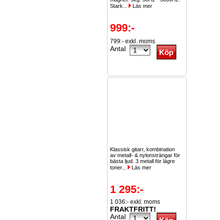
Stark...
Läs mer
999:-
799:- exkl. moms
Antal
Klassisk gitarr, kombination
av metall- & nylonsträngar för
bästa ljud. 3 metall för lägre
toner...
Läs mer
1 295:-
1 036:- exkl. moms
FRAKTFRITT!
Antal