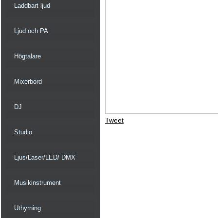
Laddbart ljud
Ljud och PA
Högtalare
Mixerbord
DJ
Tweet
Studio
Ljus/Laser/LED/ DMX
Musikinstrument
Uthyrning