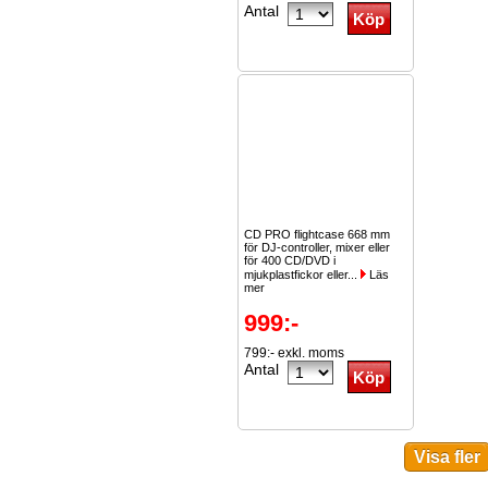
Antal
CD PRO flightcase 668 mm
för DJ-controller, mixer eller
för 400 CD/DVD i
mjukplastfickor eller...
Läs
mer
999:-
799:- exkl. moms
Antal