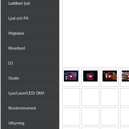
Laddbart ljud
Ljud och PA
Högtalare
Mixerbord
DJ
Studio
Ljus/Laser/LED/ DMX
Musikinstrument
Uthyrning