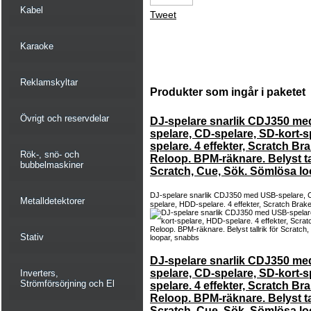
Kabel
Tweet
Karaoke
Reklamskyltar
Produkter som ingår i paketet
Övrigt och reservdelar
DJ-spelare snarlik CDJ350 m
spelare, CD-spelare, SD-kort-
spelare. 4 effekter, Scratch B
Rök-, snö- och
Reloop. BPM-räknare. Belyst tal
bubbelmaskiner
Scratch, Cue, Sök. Sömlösa lo
DJ-spelare snarlik CDJ350 med USB-spelare, C
Metalldetektorer
spelare, HDD-spelare. 4 effekter, Scratch Brak
Stativ
DJ-spelare snarlik CDJ350 m
spelare, CD-spelare, SD-kort-
Inverters,
Strömförsörjning och El
spelare. 4 effekter, Scratch B
Reloop. BPM-räknare. Belyst tal
Scratch, Cue, Sök. Sömlösa lo