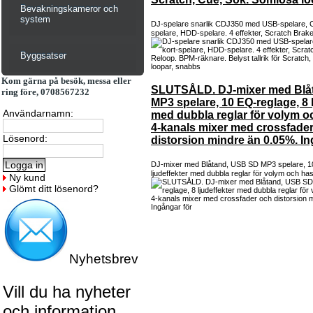
Bevakningskameror och
system
DJ-spelare snarlik CDJ350 med USB-spelare, C
spelare, HDD-spelare. 4 effekter, Scratch Brak
Byggsatser
Kom gärna på besök, messa eller
SLUTSÅLD. DJ-mixer med Blå
ring före, 0708567232
MP3 spelare, 10 EQ-reglage, 8 l
Användarnamn:
med dubbla reglar för volym o
4-kanals mixer med crossfade
Lösenord:
distorsion mindre än 0.05%. In
DJ-mixer med Blåtand, USB SD MP3 spelare, 1
ljudeffekter med dubbla reglar för volym och hast
Ny kund
Glömt ditt lösenord?
Nyhetsbrev
Vill du ha nyheter
och information