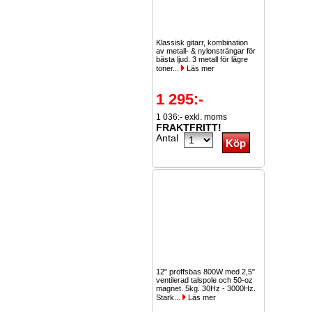
Klassisk gitarr, kombination
av metall- & nylonsträngar för
bästa ljud. 3 metall för lägre
toner...
Läs mer
1 295:-
1 036:- exkl. moms
FRAKTFRITT!
Antal
12" proffsbas 800W med 2,5"
ventilerad talspole och 50-oz
magnet. 5kg. 30Hz - 3000Hz.
Stark...
Läs mer