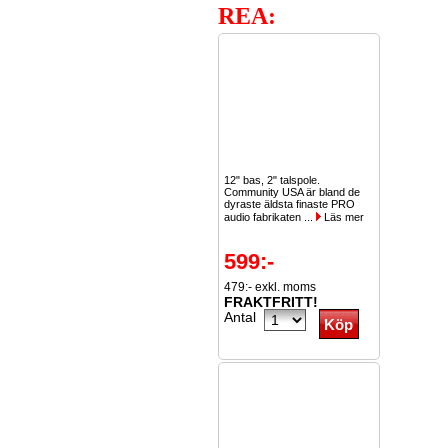
REA:
12" bas, 2" talspole.
Community USA är bland de
dyraste äldsta finaste PRO
audio fabrikaten ...
Läs mer
599:-
479:- exkl. moms
FRAKTFRITT!
Antal