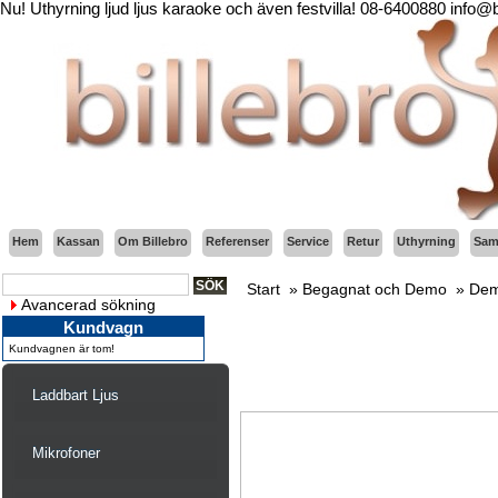
Nu! Uthyrning ljud ljus karaoke och även festvilla! 08-6400880 info@
Hem
Kassan
Om Billebro
Referenser
Service
Retur
Uthyrning
Sama
Start
»
Begagnat och Demo
»
Dem
Avancerad sökning
Kundvagn
Kundvagnen är tom!
Laddbart Ljus
Mikrofoner