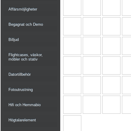
Affärsmöjligheter
Begagnat och Demo
Billjud
Flightcases, väskor,
möbler och stativ
Datortillbehör
Fotoutrustning
Hifi och Hemmabio
Högtalarelement