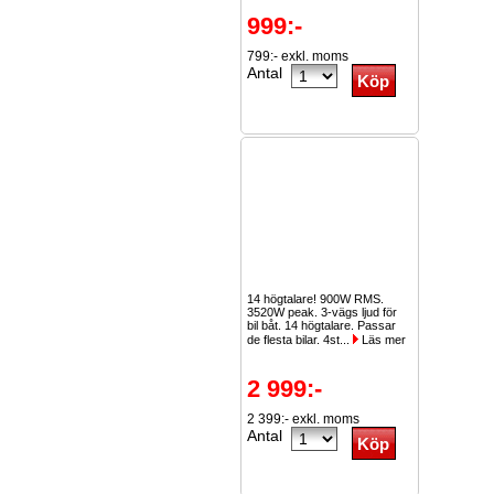
999:-
799:- exkl. moms
Antal
14 högtalare! 900W RMS.
3520W peak. 3-vägs ljud för
bil båt. 14 högtalare. Passar
de flesta bilar. 4st...
Läs mer
2 999:-
2 399:- exkl. moms
Antal