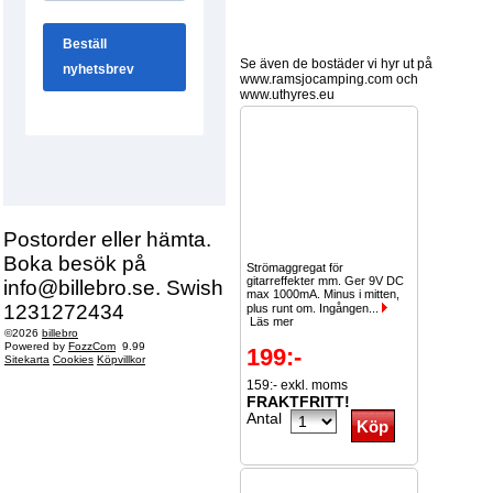
Se även de bostäder vi hyr ut på
www.ramsjocamping.com och
www.uthyres.eu
Postorder eller hämta.
Boka besök på
Strömaggregat för
gitarreffekter mm. Ger 9V DC
info@billebro.se. Swish
max 1000mA. Minus i mitten,
1231272434
plus runt om. Ingången...
Läs mer
©2026
billebro
Powered by
FozzCom
9.99
199:-
Sitekarta
Cookies
Köpvillkor
159:- exkl. moms
FRAKTFRITT!
Antal