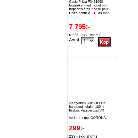
Casio Privia PX-S1000
totalpaket med möbel och
trepedals ställ. Köp till pall!
Helt autentiskt...
Läs mer
7 795:-
6 236:- exkl. moms
Antal
20 stycken Oxiskin Plus
handdesinfektion 100ml
flaskor. Väteperoxid 3%.
Verksamt mot CORONA.
Kostar...
Läs mer
299:-
239:- exkl. moms