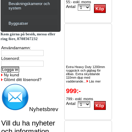
55:- exkl. moms
5st...
Läs mer
Bevakningskameror och
Antal
system
Byggsatser
Kom gärna på besök, messa eller
ring före, 0708567232
Användarnamn:
Lösenord:
Extra Heavy Duty 1200mm
ryggsäck och gigbag för
elbas. Extra skyddande
Ny kund
110mm djup med
Glömt ditt lösenord?
vadderande...
Läs mer
999:-
799:- exkl. moms
Antal
Nyhetsbrev
Vill du ha nyheter
och information