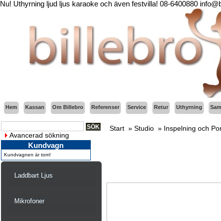
Nu! Uthyrning ljud ljus karaoke och även festvilla! 08-6400880 info@
Hem
Kassan
Om Billebro
Referenser
Service
Retur
Uthyrning
Sama
Start
»
Studio
»
Inspelning och Po
Avancerad sökning
Kundvagn
Kundvagnen är tom!
Laddbart Ljus
Mikrofoner