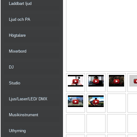
Laddbart ljud
Ljud och PA
Högtalare
Mixerbord
DJ
Studio
Ljus/Laser/LED/ DMX
Musikinstrument
Uthyrning