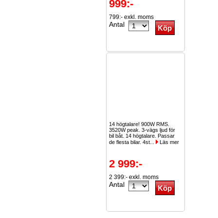
999:-
799:- exkl. moms
Antal
14 högtalare! 900W RMS.
3520W peak. 3-vägs ljud för
bil båt. 14 högtalare. Passar
de flesta bilar. 4st...
Läs mer
2 999:-
2 399:- exkl. moms
Antal