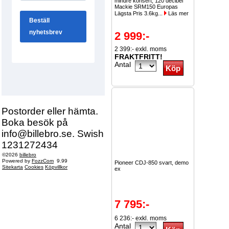
mindre konsert, 120 decibel
Mackie SRM150 Europas
Lägsta Pris 3.6kg...
Läs mer
2 999:-
2 399:- exkl. moms
FRAKTFRITT!
Antal
Postorder eller hämta.
Boka besök på
info@billebro.se. Swish
1231272434
©2026
billebro
Powered by
FozzCom
9.99
Pioneer CDJ-850 svart, demo
Sitekarta
Cookies
Köpvillkor
ex
7 795:-
6 236:- exkl. moms
Antal