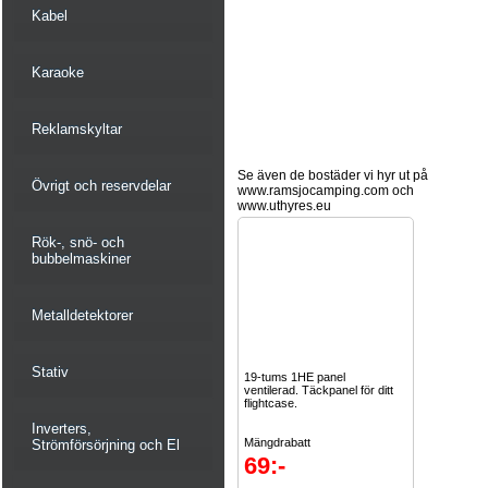
Kabel
Karaoke
Reklamskyltar
Se även de bostäder vi hyr ut på
Övrigt och reservdelar
www.ramsjocamping.com och
www.uthyres.eu
Rök-, snö- och
bubbelmaskiner
Metalldetektorer
Stativ
19-tums 1HE panel
ventilerad. Täckpanel för ditt
flightcase.
Inverters,
Mängdrabatt
Strömförsörjning och El
69:-
2st -10%