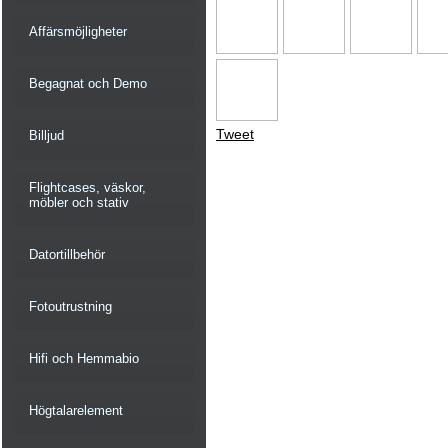
Affärsmöjligheter
Begagnat och Demo
Tweet
Billjud
Flightcases, väskor,
möbler och stativ
Datortillbehör
Fotoutrustning
Hifi och Hemmabio
Högtalarelement