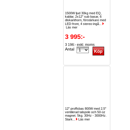
1500W ljud 30kg med EQ,
kablar, 2x12" sub basar, 6
diskanthorn, förstärkare med
LED-front, 4 stereo-ingå...
Läs mer
3 995:-
3 196:- exkl. moms
Antal
12" proffsbas 800W med 2,5"
ventilerad talspole och 50-oz
magnet. 5kg. 30Hz - 3000Hz.
Stark...
Läs mer