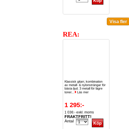
REA:
Klassisk gitarr, kombination
av metall- & nylonsträngar för
bästa ljud. 3 metall för lägre
toner...
Läs mer
1 295:-
1 036:- exkl. moms
FRAKTFRITT!
Antal