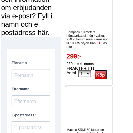
om erbjudanden
via e-post? Fyll i
namn och e-
postadress här.
Fempack 10 meters
högtalarkabel, hög kvalitet,
2x0.75kvmm area Klarar upp
till 1000W styck Kan...
Läs
mer
299:-
239:- exkl. moms
FRAKTFRITT!
Antal
Mackie SRM150 klarar en