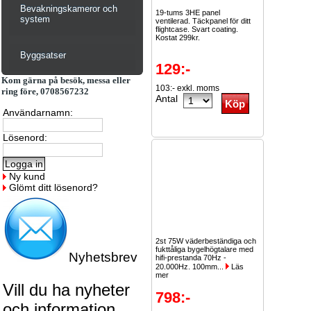
Bevakningskameror och
19-tums 3HE panel
system
ventilerad. Täckpanel för ditt
flightcase. Svart coating.
Kostat 299kr.
Byggsatser
129:-
Kom gärna på besök, messa eller
103:- exkl. moms
ring före, 0708567232
Antal
Användarnamn:
Lösenord:
Ny kund
Glömt ditt lösenord?
2st 75W väderbeständiga och
fukttåliga bygelhögtalare med
Nyhetsbrev
hifi-prestanda 70Hz -
20.000Hz. 100mm...
Läs
mer
Vill du ha nyheter
798:-
och information