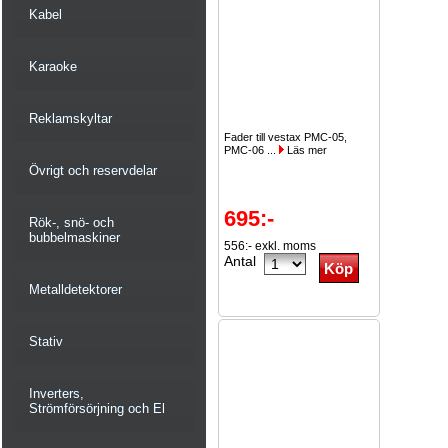
Kabel
Karaoke
Reklamskyltar
Fader till vestax PMC-05,
PMC-06 ...
Läs mer
Övrigt och reservdelar
695:-
Rök-, snö- och
bubbelmaskiner
556:- exkl. moms
Antal
Metalldetektorer
Stativ
Inverters,
Strömförsörjning och El