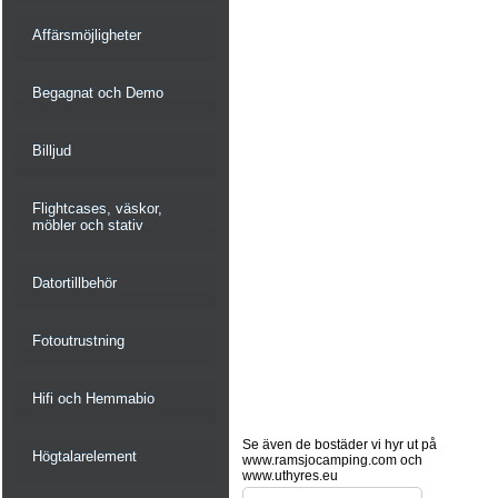
Affärsmöjligheter
Begagnat och Demo
Billjud
Flightcases, väskor,
möbler och stativ
Datortillbehör
Fotoutrustning
Hifi och Hemmabio
Se även de bostäder vi hyr ut på
Högtalarelement
www.ramsjocamping.com och
www.uthyres.eu