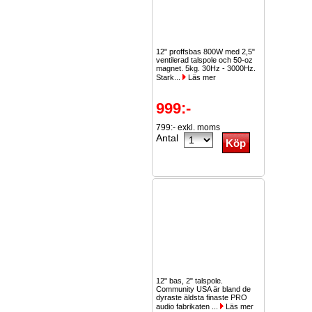
12" proffsbas 800W med 2,5"
ventilerad talspole och 50-oz
magnet. 5kg. 30Hz - 3000Hz.
Stark...
Läs mer
999:-
799:- exkl. moms
Antal
12" bas, 2" talspole.
Community USA är bland de
dyraste äldsta finaste PRO
audio fabrikaten ...
Läs mer