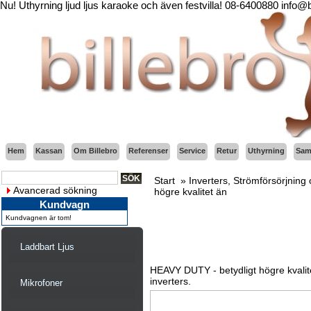
Nu! Uthyrning ljud ljus karaoke och även festvilla! 08-6400880 info@
Hem
Kassan
Om Billebro
Referenser
Service
Retur
Uthyrning
Sama
Start
»
Inverters, Strömförsörjning 
Avancerad sökning
högre kvalitet än
Kundvagn
Kundvagnen är tom!
Laddbart Ljus
HEAVY DUTY - betydligt högre kvalite
inverters.
Mikrofoner