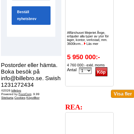
Affärshuset Mejeriet Ånge,
erbjuder alla typer av ytor för
lager, kontor, verkstad, mm.
3600kvm...
Läs mer
5 950 000:-
Postorder eller hämta.
4 760 000:- exkl. moms
Antal
Boka besök på
info@billebro.se. Swish
1231272434
©2026
billebro
Powered by
FozzCom
9.99
Sitekarta
Cookies
Köpvillkor
REA: