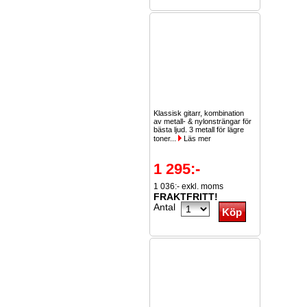
Klassisk gitarr, kombination
av metall- & nylonsträngar för
bästa ljud. 3 metall för lägre
toner...
Läs mer
1 295:-
1 036:- exkl. moms
FRAKTFRITT!
Antal