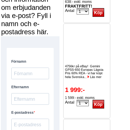
638:- exkl. moms
om erbjudanden
FRAKTFRITT!
Antal
via e-post? Fyll i
namn och e-
postadress här.
4756kr på eBay! Gemini
GPSS-650 Europas Lägsta
Pris 60% REA - vi har köpt
hela Svenska...
Läs mer
1 999:-
1 599:- exkl. moms
Antal