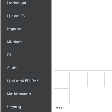
Laddbart ljud
Ljud och PA
Högtalare
Mixerbord
DJ
Studio
Ljus/Laser/LED/ DMX
Musikinstrument
Uthyrning
Tweet