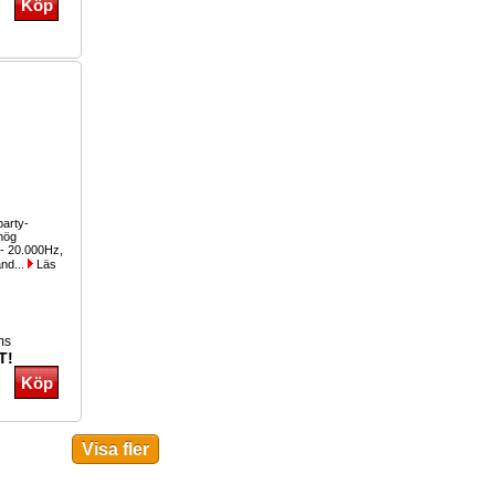
party-
hög
 - 20.000Hz,
and...
Läs
ms
T!