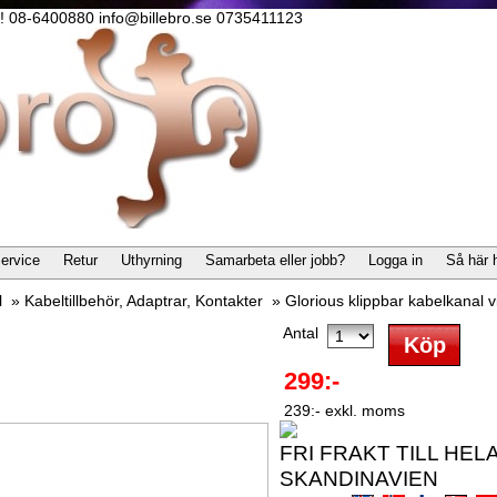
lla! 08-6400880 info@billebro.se 0735411123
ervice
Retur
Uthyrning
Samarbeta eller jobb?
Logga in
Så här 
l
»
Kabeltillbehör, Adaptrar, Kontakter
»
Glorious klippbar kabelkanal v
Antal
299:-
239:- exkl. moms
FRI FRAKT TILL HEL
SKANDINAVIEN