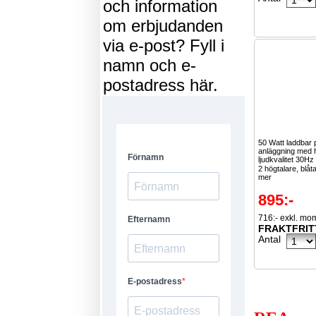
och information
om erbjudanden
via e-post? Fyll i
namn och e-
postadress här.
50 Watt laddbar 
anläggning med 
ljudkvalitet 30Hz
2 högtalare, blåt
mer
895:-
716:- exkl. mo
FRAKTFRIT
Antal