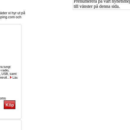
Prenumerera på vårt nyhetsmejl
till vänster på denna sida.
der vi hyr ut på
ping.com och
ra tungt
-radio,
e, USB, samt
ntroll...
Läs
moms