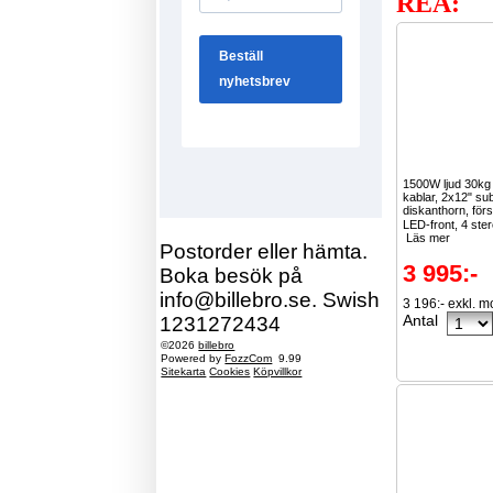
REA:
1500W ljud 30k
kablar, 2x12" su
diskanthorn, för
LED-front, 4 ster
Läs mer
Postorder eller hämta.
3 995:-
Boka besök på
info@billebro.se. Swish
3 196:- exkl. 
Antal
1231272434
©2026
billebro
Powered by
FozzCom
9.99
Sitekarta
Cookies
Köpvillkor