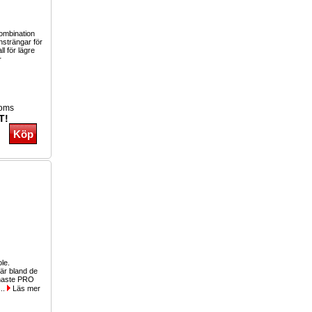
kombination
nsträngar för
ll för lägre
r
moms
T!
ole.
r bland de
inaste PRO
...
Läs mer