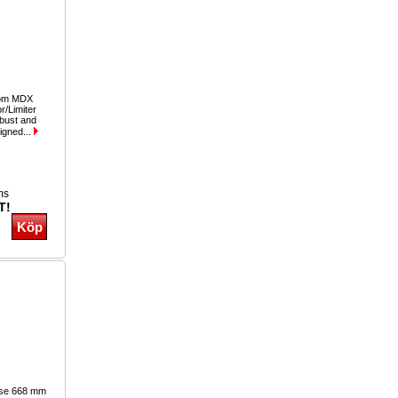
com MDX
/Limiter
bust and
signed...
ms
T!
ase 668 mm