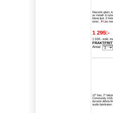
Klassisk gitarr, 
av metall- & nylo
bästa ljud. 3 meta
toner...
Läs me
1 295:-
1 036:- exkl. 
FRAKTFRIT
Antal
12" bas, 2" talsp
Community USA ä
dyraste äldsta f
audio fabrikaten 