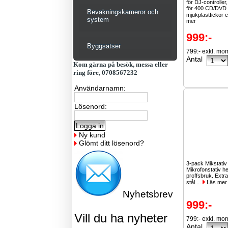
för DJ-controller,
för 400 CD/DVD 
Bevakningskameror och
mjukplastfickor el
system
mer
999:-
Byggsatser
799:- exkl. mo
Antal
Kom gärna på besök, messa eller
ring före, 0708567232
Användarnamn:
Lösenord:
Ny kund
Glömt ditt lösenord?
3-pack Mikstativ
Mikrofonstativ h
proffsbruk. Extra
stål....
Läs mer
Nyhetsbrev
999:-
Vill du ha nyheter
799:- exkl. mo
Antal