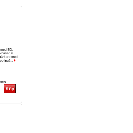
g med EQ,
b basar, 6
stärkare med
eo-ingå...
moms