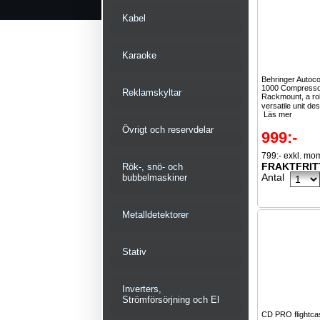
Kabel
Karaoke
Behringer Auto
1000 Compressor
Reklamskyltar
Rackmount, a ro
versatile unit de
Läs mer
Övrigt och reservdelar
999:-
799:- exkl. mo
FRAKTFRIT
Rök-, snö- och
Antal
bubbelmaskiner
Metalldetektorer
Stativ
Inverters,
Strömförsörjning och El
CD PRO flightc