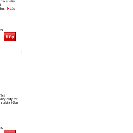
 mixer eller
i
ler...
Läs
ms
 3st
eavy duty för
 stabila i 6kg
ms