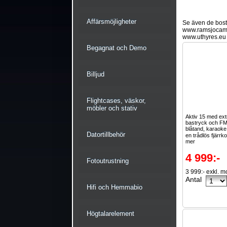
Affärsmöjligheter
Se även de bostä
www.ramsjocam
www.uthyres.eu
Begagnat och Demo
Billjud
Flightcases, väskor,
möbler och stativ
Aktiv 15 med ext
bastryck och FM
blåtand, karaok
Datortillbehör
en trådlös fjärrko
mer
4 999:-
Fotoutrustning
3 999:- exkl. 
Antal
Hifi och Hemmabio
Högtalarelement