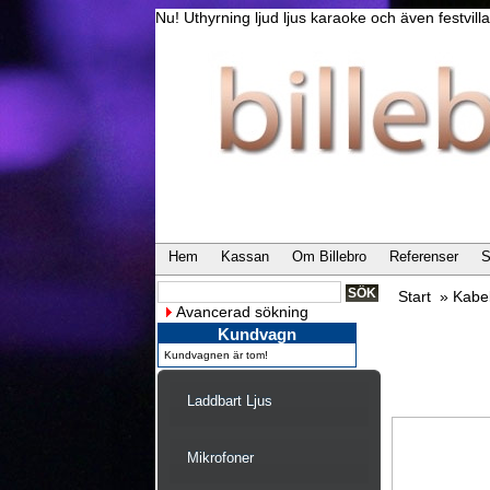
Nu! Uthyrning ljud ljus karaoke och även festvi
Hem
Kassan
Om Billebro
Referenser
S
Start
»
Kabe
Avancerad sökning
Kundvagn
Kundvagnen är tom!
Laddbart Ljus
Mikrofoner