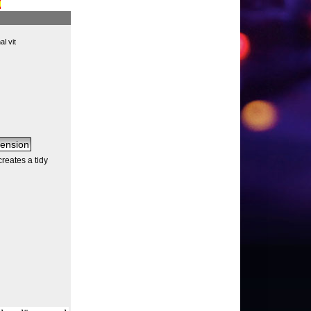
l vit
reates a tidy