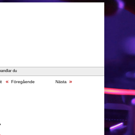
handlar du
it
Föregående
Nästa
A