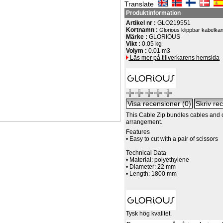
Translate
Produktinformation
Artikel nr :
GLO219551
Kortnamn :
Glorious klippbar kabelkana
Märke :
GLORIOUS
Vikt :
0.05 kg
Volym :
0.01 m3
Läs mer på tillverkarens hemsida
This Cable Zip bundles cables and c
arrangement.
Features
• Easy to cut with a pair of scissors
Technical Data
• Material: polyethylene
• Diameter: 22 mm
• Length: 1800 mm
Tysk hög kvalitet.