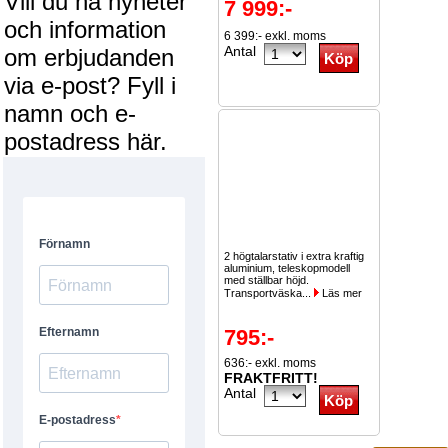
Vill du ha nyheter
7 999:-
och information
6 399:- exkl. moms
Antal
om erbjudanden
via e-post? Fyll i
namn och e-
postadress här.
2 högtalarstativ i extra kraftig
aluminium, teleskopmodell
med ställbar höjd.
Transportväska...
Läs mer
795:-
636:- exkl. moms
FRAKTFRITT!
Antal