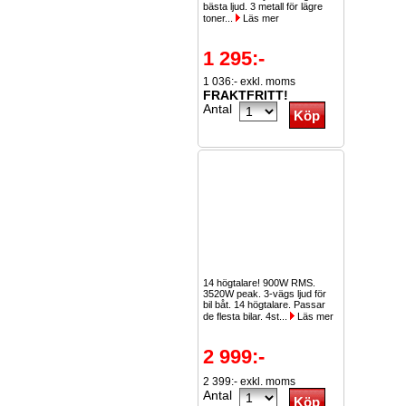
bästa ljud. 3 metall för lägre
toner...
Läs mer
1 295:-
1 036:- exkl. moms
FRAKTFRITT!
Antal
14 högtalare! 900W RMS.
3520W peak. 3-vägs ljud för
bil båt. 14 högtalare. Passar
de flesta bilar. 4st...
Läs mer
2 999:-
2 399:- exkl. moms
Antal