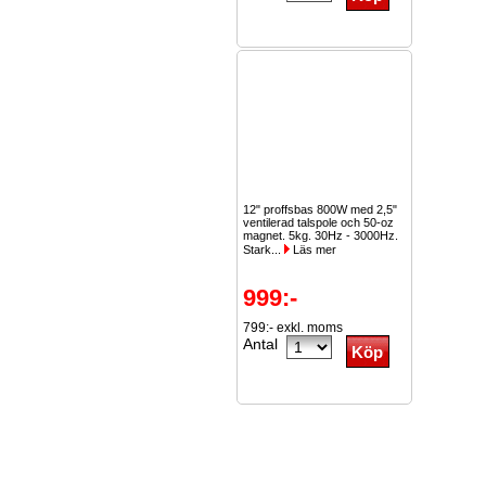
12" proffsbas 800W med 2,5"
ventilerad talspole och 50-oz
magnet. 5kg. 30Hz - 3000Hz.
Stark...
Läs mer
999:-
799:- exkl. moms
Antal