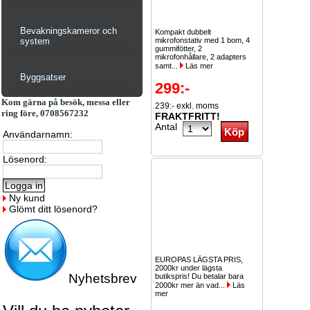
Bevakningskameror och
Kompakt dubbelt
system
mikrofonstativ med 1 bom, 4
gummifötter, 2
mikrofonhållare, 2 adapters
samt...
Läs mer
Byggsatser
299:-
Kom gärna på besök, messa eller
239:- exkl. moms
ring före, 0708567232
FRAKTFRITT!
Antal
Användarnamn:
Lösenord:
Ny kund
Glömt ditt lösenord?
EUROPAS LÄGSTA PRIS,
2000kr under lägsta
Nyhetsbrev
butikspris! Du betalar bara
2000kr mer än vad...
Läs
mer