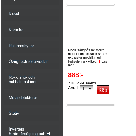
Kabel
Karaoke
Reklamskyltar
Mobilt sångbås av större
modell och akustisk skärm
extra stor modell, med
Övrigt och reservdelar
ljudisolering - vilket...
Läs
mer
888:-
Rök-, snö- och
bubbelmaskiner
710:- exkl. moms
Antal
Metalldetektorer
Stativ
Inverters,
Strömförsörjning och El