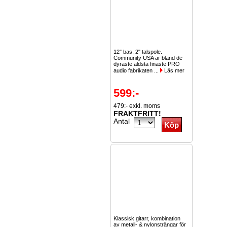
12" bas, 2" talspole.
Community USA är bland de
dyraste äldsta finaste PRO
audio fabrikaten ...
Läs mer
599:-
479:- exkl. moms
FRAKTFRITT!
Antal
Klassisk gitarr, kombination
av metall- & nylonsträngar för