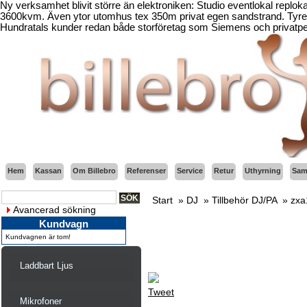
Ny verksamhet blivit större än elektroniken: Studio eventlokal replo
3600kvm. Även ytor utomhus tex 350m privat egen sandstrand. Tyresö
Hundratals kunder redan både storföretag som Siemens och privatper
Hem
Kassan
Om Billebro
Referenser
Service
Retur
Uthyrning
Sama
Start
»
DJ
»
Tillbehör DJ/PA
»
zxa
Avancerad sökning
Kundvagn
Kundvagnen är tom!
Laddbart Ljus
Tweet
Mikrofoner