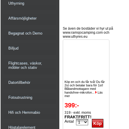
Uthyrning
Affärsmöjligheter
Se även de bostäder vi hyr ut på
www.ramsjocamping.com och
Begagnat och Demo
www.uthyres.eu
Billjud
Flightcases, väskor,
möbler och stativ
Köp en och du får två! Du får
Datortillbehör
2st och betalar bara för 1st!
Blåtandmottagare med
handsfree-mikrofon...
Läs
mer
Fotoutrustning
399:-
Hifi och Hemmabio
319:- exkl. moms
FRAKTFRITT!
Antal
Högtalarelement