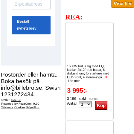
REA:
1500W ljud 30kg med EQ,
kablar, 2x12" sub basar, 6
Postorder eller hämta.
diskanthorn, förstärkare med
LED-front, 4 stereo-ingå...
Boka besök på
Läs mer
info@billebro.se. Swish
3 995:-
1231272434
3 196:- exkl. moms
©2026
billebro
Antal
Powered by
FozzCom
9.99
Sitekarta
Cookies
Köpvillkor