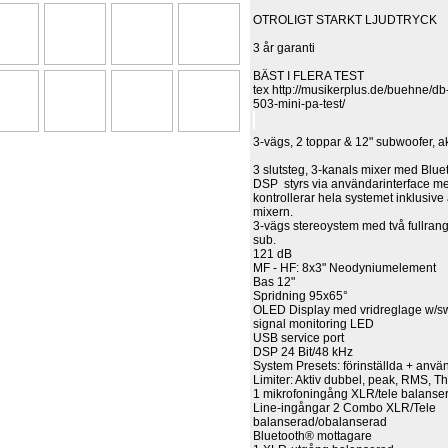
OTROLIGT STARKT LJUDTRYCK
3 år garanti
BÄST I FLERA TEST
tex http://musikerplus.de/buehne/db
503-mini-pa-test/
3-vägs, 2 toppar & 12" subwoofer, a
3 slutsteg, 3-kanals mixer med Blue
DSP styrs via användarinterface m
kontrollerar hela systemet inklusive 
mixern.
3-vägs stereoystem med två fullran
sub.
121 dB
MF - HF: 8x3" Neodyniumelement
Bas 12"
Spridning 95x65°
OLED Display med vridreglage w/sw
signal monitoring LED
USB service port
DSP 24 Bit/48 kHz
System Presets: förinställda + anv
Limiter: Aktiv dubbel, peak, RMS, T
1 mikrofoningång XLR/tele balanse
Line-ingångar 2 Combo XLR/Tele
balanserad/obalanserad
Bluetooth® mottagare