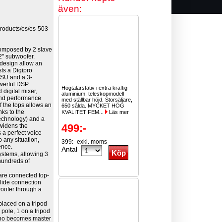
även:
roducts/es/es-503-
mposed by 2 slave
12" subwoofer.
design allow an
ts a Digipro
SU and a 3-
owerful DSP
Högtalarstativ i extra kraftig
 digital mixer,
aluminium, teleskopmodell
und performance
med ställbar höjd. Storsäljare,
of the tops allows an
650 sålda. MYCKET HÖG
nks to the
KVALITET FEM...
Läs mer
echnology) and a
499:-
widens the
 a perfect voice
to any situation,
399:- exkl. moms
ience.
Antal
ystems, allowing 3
 hundreds of
re connected top-
slide connection
oofer through a
laced on a tripod
ole, 1 on a tripod
o becomes master