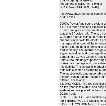
1 XLR-utgång balanserad
Toppar 360x95x137mm, 1,9kg st
Sub 465x400x430 mm, 16,4kg
http://www.dbtechnologies.com/en/p
p2351.aspx
1000W Power Amp sound system co
4x 3" full-range tops and 1 master 
dBTechnologies’s components and 
amazing SPL/size ratio. The sub hos
G3® amp module with auto-range P
channels mixer with Bluetooth. A p
manages all function of the on-board
making it a real gem in terms of so
and versatility. The internal design 
asymmetrical vertical coverage (tha
Logarithmic Curved Column Array t
unique "double ringed" phase plug 
horizontal coverage and guarantees
intelligibility. This allows it to adapt 
both with a seated or standing aud
The most eclectic among portable s
different configurations suitable for
different occasions:
1 MONO MODE: The two satellites a
on-top (thanks to a quick and easy 
system) and are placed on the subw
D25mm pole.
2 STEREO MODE:Each satellite is p
2b STEREO MODE: 1 Satellite on a p
3 DOUBLE COLUMN MODE: In mon