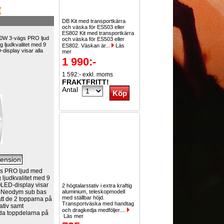
DB Kit med transportkärra
och väska för ES503 eller
ES802 Kit med transportkärra
0W 3-vägs PRO ljud
och väska för ES503 eller
 ljudkvalitet med 9
ES802. Väskan är...
Läs
display visar alla
mer
1 990:-
1 592:- exkl. moms
FRAKTFRITT!
Antal
s PRO ljud med
 ljudkvalitet med 9
OLED-display visar
2 högtalarstativ i extra kraftig
12" Neodym sub bas
aluminium, teleskopmodell
med ställbar höjd.
ätt de 2 topparna på
Transportväska med handtag
tativ samt
och dragkedja medföljer....
båda toppdelarna på
Läs mer