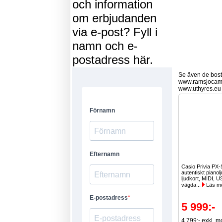
och information
om erbjudanden
via e-post? Fyll i
namn och e-
postadress här.
Se även de bostä
www.ramsjocam
www.uthyres.eu
Casio Privia PX
autentiskt pianolj
ljudkort, MIDI, U
vägda...
Läs m
5 999:-
4 799:- exkl. 