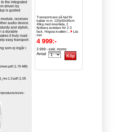
 to the integrated
em driven by
tup is guided
Transportcase på hjul för
 module, receives
kablar m.m. 120x60x60cm
other audio device.
49kg med innerlåda, 2
sturdy and stylish,
flyttbara avdelare för 2-3
h a durable
fack. Högsta kvalitet i...
Läs
mer
akes it truly road-
4 999:-
elp easy transport.
ing som ej ingår i
3 999:- exkl. moms
Antal
eet.pdf (1.76 MB)
ev.1.3.pdf (1.05
n/products/es/es-