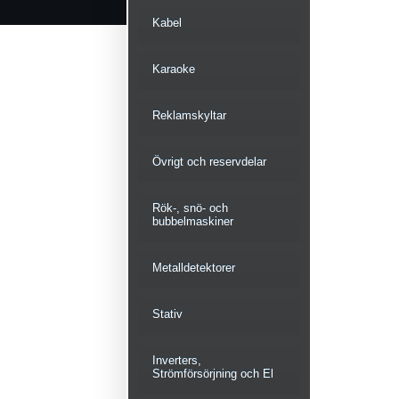
Kabel
Karaoke
Reklamskyltar
Övrigt och reservdelar
Rök-, snö- och
bubbelmaskiner
Metalldetektorer
Stativ
Inverters,
Strömförsörjning och El