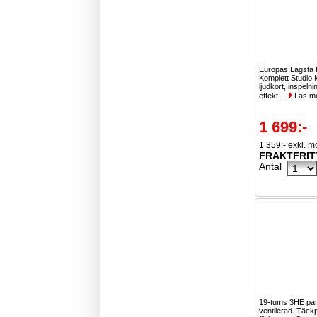
Europas Lägsta 
Komplett Studio
ljudkort, inspelni
effekt,...
Läs m
1 699:-
1 359:- exkl. 
FRAKTFRIT
Antal
19-tums 3HE pa
ventilerad. Täckp