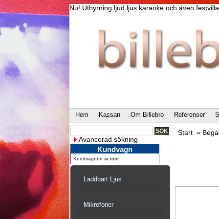
Nu! Uthyrning ljud ljus karaoke och även festvi
Hem
Kassan
Om Billebro
Referenser
S
Start
»
Bega
Avancerad sökning
Kundvagn
Kundvagnen är tom!
Laddbart Ljus
Mikrofoner