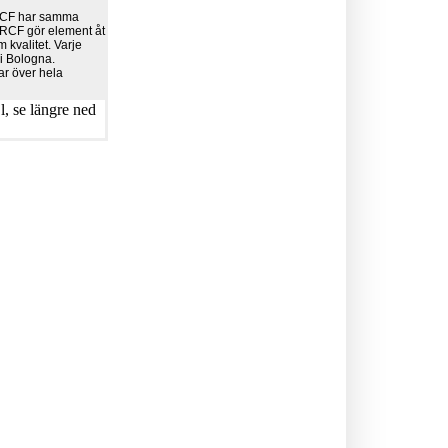
 RCF har samma
r. RCF gör element åt
 kvalitet. Varje
 i Bologna.
ar över hela
, se längre ned