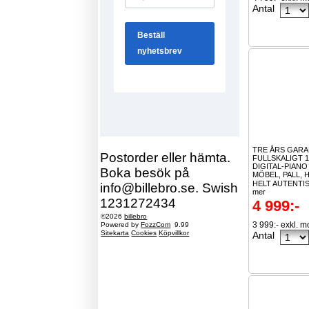
Antal
TRE ÅRS GARA
Postorder eller hämta.
FULLSKALIGT 
DIGITAL-PIAN
Boka besök på
MÖBEL, PALL, 
HELT AUTENTIS
info@billebro.se. Swish
mer
1231272434
4 999:-
©2026
billebro
3 999:- exkl. 
Powered by
FozzCom
9.99
Sitekarta
Cookies
Köpvillkor
Antal