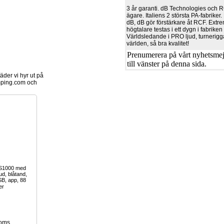
3 år garanti. dB Technologies och
ägare. Italiens 2 största PA-fabrike
dB, dB gör förstärkare åt RCF. Extrem
högtalare testas i ett dygn i fabriken
Världsledande i PRO ljud, turnerigg
världen, så bra kvalitet!
Prenumerera på vårt nyhetsmejl
till vänster på denna sida.
der vi hyr ut på
ping.com och
-S1000 med
ud, blåtand,
SB, app, 88
er
moms