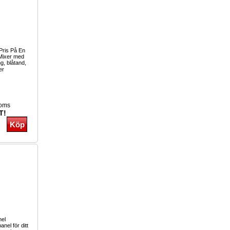
Pris På En
 Mixer med
ng, blåtand,
er
moms
T!
nel
anel för ditt