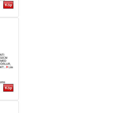
NTI
132CM
O MED
HÖRLUR,
KT...
Läs
moms