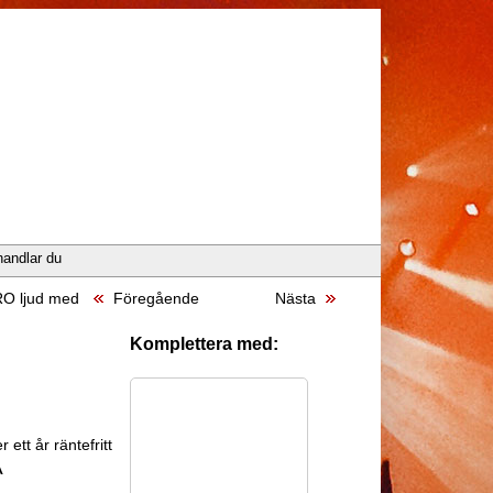
handlar du
RO ljud med
Föregående
Nästa
Komplettera med:
 ett år räntefritt
A