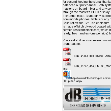
for second feeding the signal thanks
balanced output channel. Both syst
master’s on board mixer and any se
through the master’s OLED display.
3-channel mixer, Bluetooth™ stereo
from mobile phones, tablets or any 
Bass-reflex sub 12". The enclosure, 
is made of birch plywood coated wit
scratch-resistant black coat, which m
ready. Two handles (one per side) h
Vissa extrabilder visar extra-utrustn
grundpaketet.
PRID_14262_doc_ES503_Datash
PRID_14262_doc_ES-503_MAN_r
MB)
http://www.dbtechnologies.com/e
503-p2351.aspx