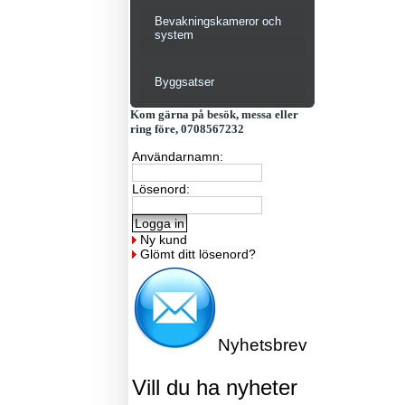
Bevakningskameror och
system
Byggsatser
Kom gärna på besök, messa eller
ring före, 0708567232
Användarnamn:
Lösenord:
Ny kund
Glömt ditt lösenord?
Nyhetsbrev
Vill du ha nyheter