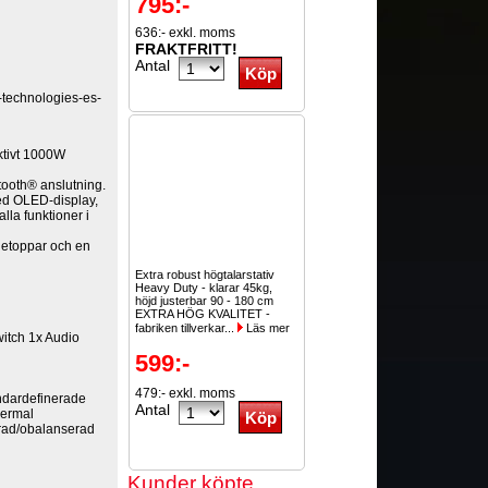
795:-
636:- exkl. moms
FRAKTFRITT!
Antal
-technologies-es-
ktivt 1000W
tooth® anslutning.
ed OLED-display,
alla funktioner i
getoppar och en
Extra robust högtalarstativ
Heavy Duty - klarar 45kg,
höjd justerbar 90 - 180 cm
EXTRA HÖG KVALITET -
fabriken tillverkar...
Läs mer
itch 1x Audio
599:-
479:- exkl. moms
ändardefinerade
Antal
hermal
rad/obalanserad
Kunder köpte