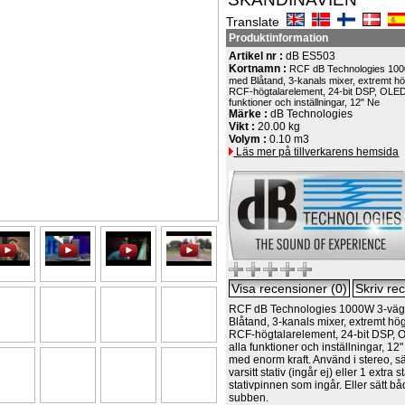
Translate
Produktinformation
Artikel nr :
dB ES503
Kortnamn :
RCF dB Technologies 100
med Blåtand, 3-kanals mixer, extremt hög
RCF-högtalarelement, 24-bit DSP, OLED-
funktioner och inställningar, 12" Ne
Märke :
dB Technologies
Vikt :
20.00 kg
Volym :
0.10 m3
Läs mer på tillverkarens hemsida
RCF dB Technologies 1000W 3-väg
Blåtand, 3-kanals mixer, extremt hög
RCF-högtalarelement, 24-bit DSP, 
alla funktioner och inställningar, 
med enorm kraft. Använd i stereo, s
varsitt stativ (ingår ej) eller 1 extra s
stativpinnen som ingår. Eller sätt 
subben.