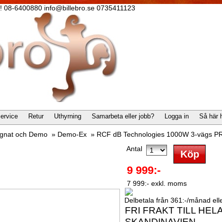
lla! 08-6400880 info@billebro.se 0735411123
ervice
Retur
Uthyrning
Samarbeta eller jobb?
Logga in
Så här 
gnat och Demo
»
Demo-Ex
»
RCF dB Technologies 1000W 3-vägs P
Antal
9 999:-
7 999:- exkl. moms
Delbetala från 361:-/månad eller
FRI FRAKT TILL HEL
SKANDINAVIEN