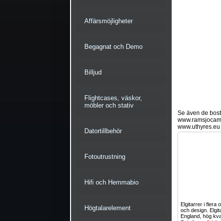
Affärsmöjligheter
Begagnat och Demo
Billjud
Flightcases, väskor,
möbler och stativ
Se även de bostä
www.ramsjocam
www.uthyres.eu
Datortillbehör
Fotoutrustning
Hifi och Hemmabio
Elgitarrer i flera 
Högtalarelement
och design. Elgit
England, hög kval