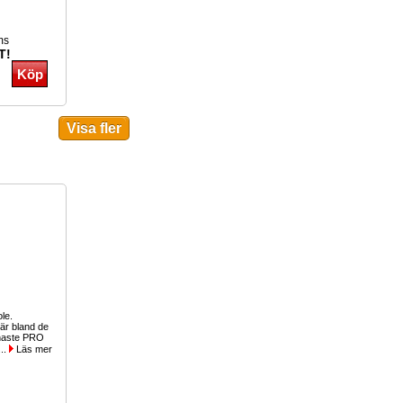
ms
T!
ole.
r bland de
inaste PRO
...
Läs mer