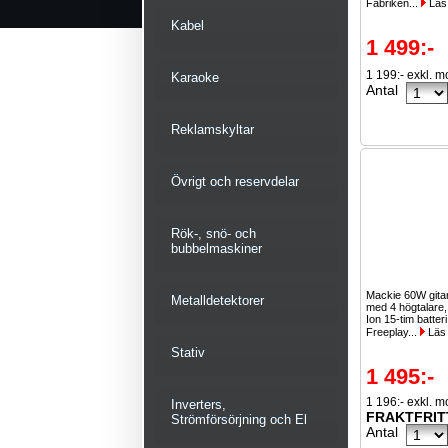
Fabriken...
Läs
Kabel
1 499:-
1 199:- exkl. 
Karaoke
Antal
Reklamskyltar
Övrigt och reservdelar
Rök-, snö- och
bubbelmaskiner
Mackie 60W gitar
Metalldetektorer
med 4 högtalare, 
Ion 15-tim batter
Freeplay...
Läs
Stativ
1 495:-
1 196:- exkl. 
Inverters,
FRAKTFRIT
Strömförsörjning och El
Antal