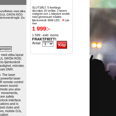
SLUTSÅLT. 5 femfärgs
discoljus 20 strålar, 2 lasers
sereffekter med olika
röd/grön och 1 bländvit strobb
ner GUL GRÖN RÖD.
med gemensam trådlös
ärrkontroll ingår. Du
fjärrkontroll. 80W LED...
Läs
mer
1 999:-
1 599:- exkl. moms
FRAKTFRITT!
Antal
 med olika lasrar
 GUL GRÖN RÖD.
s fjärrkontroll
astighet, mönster,
anals DMX.
. The laser
 powerful laser
R remote control
between sound-
 mode you also
X-Y movements,
are safety
erlock interface.
cations and is
ized clubs and
ies, mobile DJs,
ocation