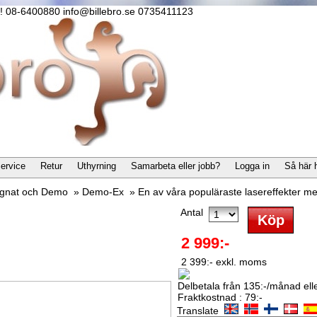
lla! 08-6400880 info@billebro.se 0735411123
ervice
Retur
Uthyrning
Samarbeta eller jobb?
Logga in
Så här 
gnat och Demo
»
Demo-Ex
»
En av våra populäraste lasereffekter m
Antal
2 999:-
2 399:- exkl. moms
Delbetala från 135:-/månad eller
Fraktkostnad : 79:-
Translate