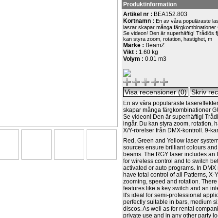
Produktinformation
Artikel nr :
BEA152.803
Kortnamn :
En av våra populäraste la
lasrar skapar många färgkombinatio
Se videon! Den är superhäftig! Trådlös fj
kan styra zoom, rotation, hastighet, m
Märke :
BeamZ
Vikt :
1.60 kg
Volym :
0.01 m3
En av våra populäraste lasereffekter
skapar många färgkombinationer
Se videon! Den är superhäftig! Trådlö
ingår. Du kan styra zoom, rotation, h
X/Y-rörelser från DMX-kontroll. 9-k
Red, Green and Yellow laser system
sources ensure brilliant colours and
beams. The RGY laser includes an I
for wireless control and to switch 
activated or auto programs. In DMX
have total control of all Patterns, 
zooming, speed and rotation. There 
features like a key switch and an int
It's ideal for semi-professional appli
perfectly suitable in bars, medium s
discos. As well as for rental compan
private use and in any other party l