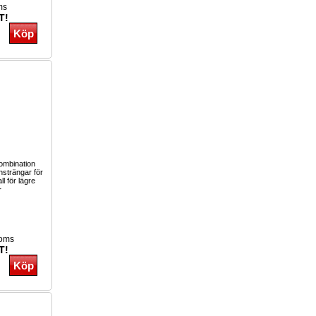
ms
T!
kombination
nsträngar för
ll för lägre
r
moms
T!