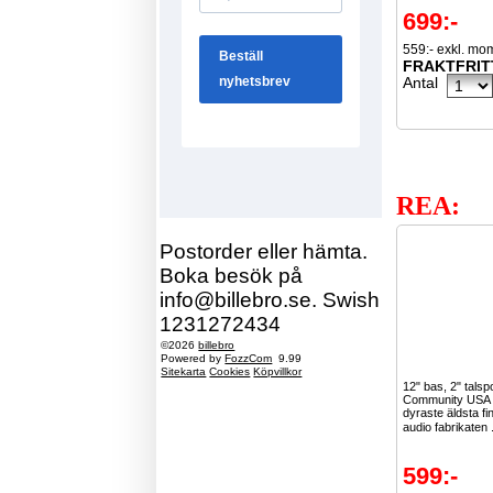
699:-
559:- exkl. mo
FRAKTFRIT
Antal
REA:
Postorder eller hämta.
Boka besök på
info@billebro.se. Swish
1231272434
©2026
billebro
Powered by
FozzCom
9.99
Sitekarta
Cookies
Köpvillkor
12" bas, 2" talsp
Community USA ä
dyraste äldsta f
audio fabrikaten 
599:-