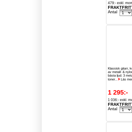
479:- exkl. mo
FRAKTFRIT
Antal
Klassisk gitarr, 
av metall- & nylo
bästa ljud. 3 meta
toner...
Läs me
1 295:-
1 036:- exkl. 
FRAKTFRIT
Antal