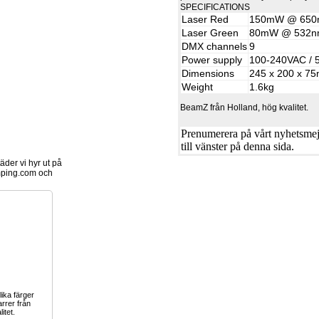
SPECIFICATIONS
Laser Red
150mW @ 650
Laser Green
80mW @ 532
DMX channels
9
Power supply
100-240VAC / 
Dimensions
245 x 200 x 7
Weight
1.6kg
BeamZ från Holland, hög kvalitet.
Prenumerera på vårt nyhetsmejl
till vänster på denna sida.
der vi hyr ut på
ping.com och
olika färger
arrer från
itet.