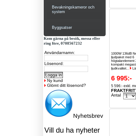
Bevakningskameror och
system
Byggsatser
Kom gärna på besök, messa eller
ring före, 0708567232
Användarnamn:
1000W 136dB N
ljudpaket med 6
högtalarelement 
Lösenord:
kompakt megast
ljudkvalitet...
Lä
6 995:-
Ny kund
Glömt ditt lösenord?
5 596:- exkl. 
FRAKTFRIT
Antal
Nyhetsbrev
Vill du ha nyheter