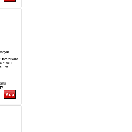
eodym
2 förstärkare
arkt och
s mer
moms
T!