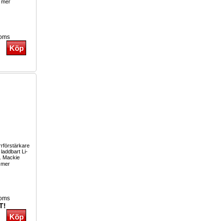
 mer
moms
rförstärkare
laddbart Li-
i. Mackie
 mer
moms
T!