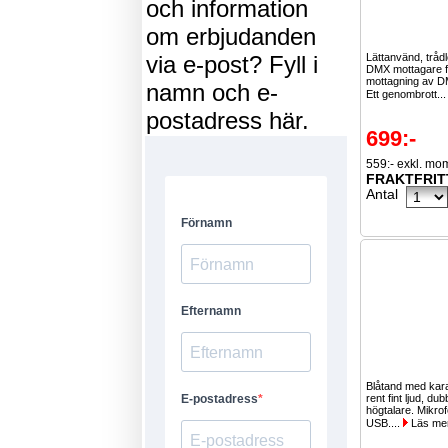
och information
om erbjudanden
via e-post? Fyll i
Lättanvänd, tråd
DMX mottagare f
mottagning av D
namn och e-
Ett genombrott..
postadress här.
699:-
559:- exkl. mo
FRAKTFRIT
Antal
Blåtand med kar
rent fint ljud, du
högtalare. Mikrof
USB....
Läs me