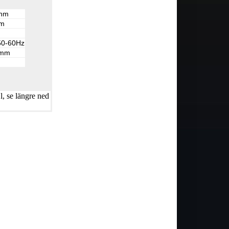
nm
nm
50-60Hz
5mm
, se längre ned