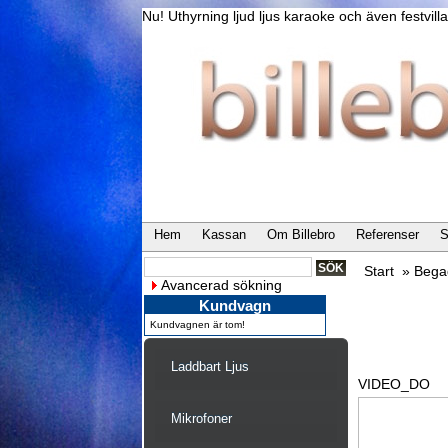
Nu! Uthyrning ljud ljus karaoke och även festvi
Hem
Kassan
Om Billebro
Referenser
S
Start
»
Bega
Avancerad sökning
Kundvagn
Kundvagnen är tom!
Laddbart Ljus
VIDEO_DO
Mikrofoner