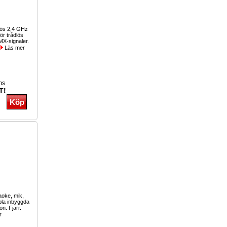
lös 2,4 GHz
ör trådlös
MX-signaler.
.
Läs mer
ms
T!
aoke, mik,
bbla inbyggda
on. Fjärr.
r