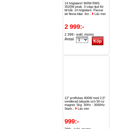
14 högtalare! 900W RMS.
3520W peak. 3-vägs ljud för
bil båt. 14 högtalare. Passar
de flesta bilar. 4st...
Läs mer
2 999:-
2 399:- exkl. moms
Antal
12" proffsbas 800W med 2,5"
ventilerad talspole och 50-oz
magnet. 5kg. 30Hz - 3000Hz.
Stark...
Läs mer
999:-