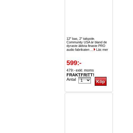
12" bas, 2" talspole.
Community USA är bland de
dyraste äldsta finaste PRO
audio fabrikaten ...
Läs mer
599:-
479:- exkl. moms
FRAKTFRITT!
Antal