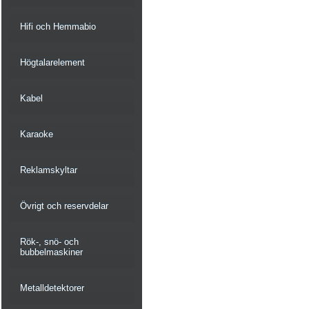
Hifi och Hemmabio
Högtalarelement
Kabel
Karaoke
Reklamskyltar
Övrigt och reservdelar
Rök-, snö- och
bubbelmaskiner
Metalldetektorer