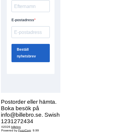
Postorder eller hämta.
Boka besök på
info@billebro.se. Swish
1231272434
©2026
billebro
Powered by
FozzCom
9.99