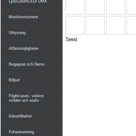
Ljus/Laser/LED/ DMX
Musikinstrument
Uthyrning
Tweet
Affärsmöjligheter
Begagnat och Demo
Billjud
Flightcases, väskor,
möbler och stativ
Datortillbehör
Fotoutrustning