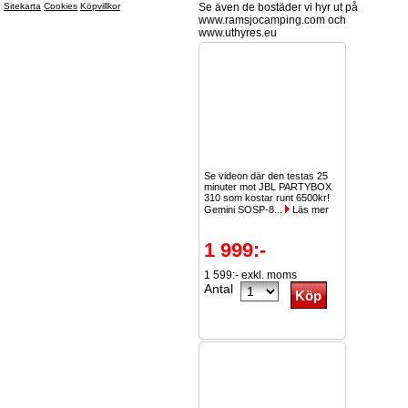
Sitekarta
Cookies
Köpvillkor
Se även de bostäder vi hyr ut på
www.ramsjocamping.com och
www.uthyres.eu
Se videon där den testas 25
minuter mot JBL PARTYBOX
310 som kostar runt 6500kr!
Gemini SOSP-8...
Läs mer
1 999:-
1 599:- exkl. moms
Antal