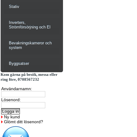
Stativ
Inverters,
Strömförsörjning och El
Bevakningskameror och
system
Byggsatser
Kom gärna på besök, messa eller
ring före, 0708567232
Användarnamn:
Lösenord:
Ny kund
Glömt ditt lösenord?