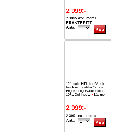
2 999:-
2 399:- exkl. moms
FRAKTFRITT!
Antal
12" studio HiFi eller PA sub
bas från Engelska Citronic,
Engelsk hög kvalitet sedan
1971. Delningsf...
Läs mer
2 999:-
2 399:- exkl. moms
Antal