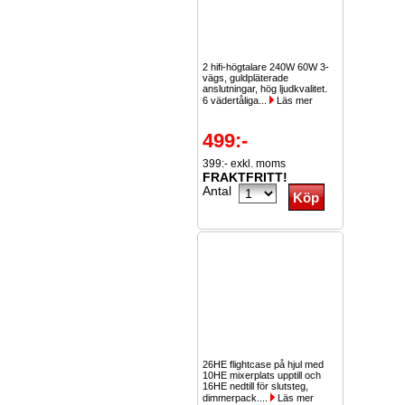
2 hifi-högtalare 240W 60W 3-
vägs, guldpläterade
anslutningar, hög ljudkvalitet.
6 vädertåliga...
Läs mer
499:-
399:- exkl. moms
FRAKTFRITT!
Antal
26HE flightcase på hjul med
10HE mixerplats upptill och
16HE nedtill för slutsteg,
dimmerpack....
Läs mer