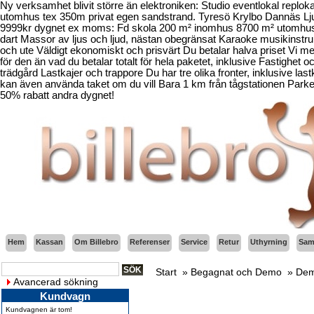
Ny verksamhet blivit större än elektroniken: Studio eventlokal reploka
utomhus tex 350m privat egen sandstrand. Tyresö Krylbo Dannäs Lj
9999kr dygnet ex moms: Fd skola 200 m² inomhus 8700 m² utomhus Ing
dart Massor av ljus och ljud, nästan obegränsat Karaoke musikinstru
och ute Väldigt ekonomiskt och prisvärt Du betalar halva priset Vi m
för den än vad du betalar totalt för hela paketet, inklusive Fastigh
trädgård Lastkajer och trappore Du har tre olika fronter, inklusive l
kan även använda taket om du vill Bara 1 km från tågstationen Parkerin
50% rabatt andra dygnet!
Hem
Kassan
Om Billebro
Referenser
Service
Retur
Uthyrning
Sama
Start
»
Begagnat och Demo
»
Dem
Avancerad sökning
Kundvagn
Kundvagnen är tom!