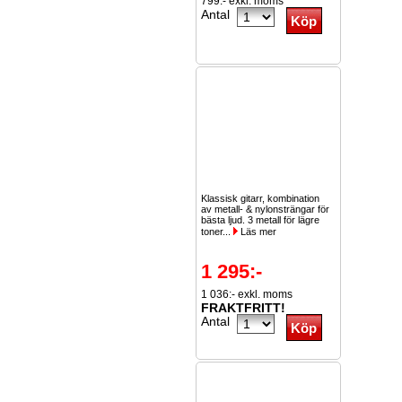
799:- exkl. moms
Antal
Klassisk gitarr, kombination
av metall- & nylonsträngar för
bästa ljud. 3 metall för lägre
toner...
Läs mer
1 295:-
1 036:- exkl. moms
FRAKTFRITT!
Antal