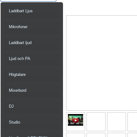
Laddbart Ljus
Mikrofoner
Laddbart ljud
Ljud och PA
Högtalare
Mixerbord
DJ
Studio