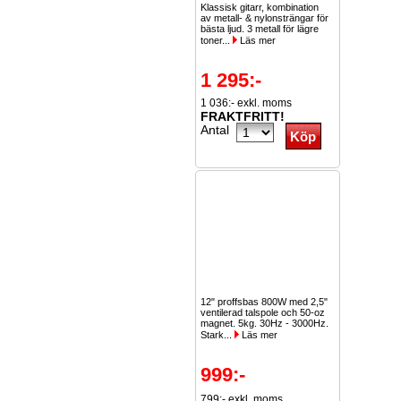
Klassisk gitarr, kombination
av metall- & nylonsträngar för
bästa ljud. 3 metall för lägre
toner...
Läs mer
1 295:-
1 036:- exkl. moms
FRAKTFRITT!
Antal
12" proffsbas 800W med 2,5"
ventilerad talspole och 50-oz
magnet. 5kg. 30Hz - 3000Hz.
Stark...
Läs mer
999:-
799:- exkl. moms