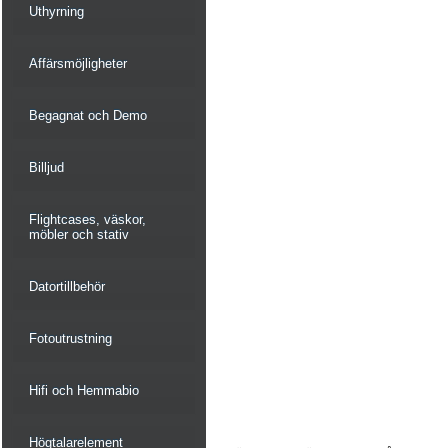
Uthyrning
Affärsmöjligheter
Begagnat och Demo
Billjud
Flightcases, väskor,
möbler och stativ
Datortillbehör
Fotoutrustning
Hifi och Hemmabio
Högtalarelement