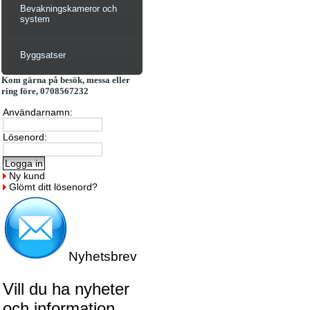
Bevakningskameror och
system
Byggsatser
Kom gärna på besök, messa eller
ring före, 0708567232
Användarnamn:
Lösenord:
Ny kund
Glömt ditt lösenord?
Nyhetsbrev
Vill du ha nyheter
och information