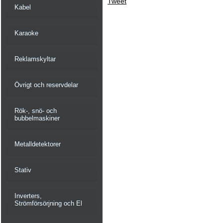
Tweet
Kabel
Karaoke
Reklamskyltar
Övrigt och reservdelar
Rök-, snö- och
bubbelmaskiner
Metalldetektorer
Stativ
Inverters,
Strömförsörjning och El