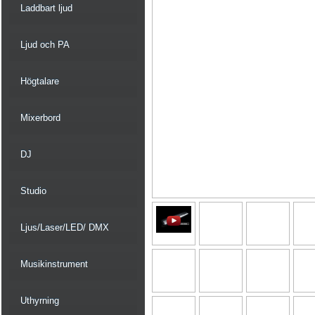
Laddbart ljud
Ljud och PA
Högtalare
Mixerbord
DJ
Studio
Ljus/Laser/LED/ DMX
Musikinstrument
Uthyrning