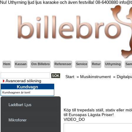
Nu! Uthyrning ljud ljus karaoke och även festvilla! 08-6400880 info@
Hem
Kassan
Om Billebro
Referenser
Service
Retur
Uthyrning
Sama
Start
»
Musikinstrument
»
Digitalp
Avancerad sökning
Kundvagn
Kundvagnen är tom!
Laddbart Ljus
Köp till trepedals ställ, stativ eller 
till Euroapas Lägsta Priser!
VIDEO_DO
Mikrofoner