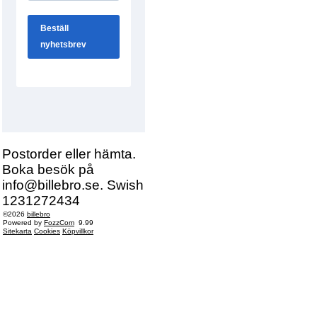
Postorder eller hämta.
Boka besök på
info@billebro.se. Swish
1231272434
©2026
billebro
Powered by
FozzCom
9.99
Sitekarta
Cookies
Köpvillkor