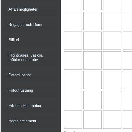
Affärsmöjligheter
Begagnat och Demo
Billjud
Flightcases, väskor,
möbler och stativ
Datortillbehör
Fotoutrustning
Hifi och Hemmabio
Högtalarelement