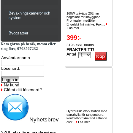
Bevakningskameror och
160W tvåvägs 202mm
högtalare för inbyggnad.
system
Frontgaller medföljer.
Engelskt fint märke. Fukt...
Läs mer
Byggsatser
399:-
Kom gärna på besök, messa eller
319:- exkl. moms
ring före, 0708567232
FRAKTFRITT!
Antal
Användarnamn:
Lösenord:
Ny kund
Glömt ditt lösenord?
Hydraulisk Workstation med
extrahylla för tangentbord,
Nyhetsbrev
kontrollbord Använd sittande
eller...
Läs mer