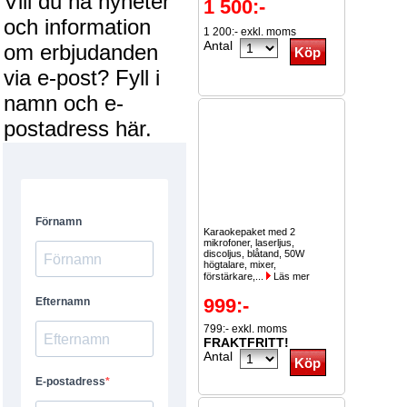
Vill du ha nyheter
1 500:-
och information
1 200:- exkl. moms
Antal
om erbjudanden
via e-post? Fyll i
namn och e-
postadress här.
Karaokepaket med 2
mikrofoner, laserljus,
discoljus, blåtand, 50W
högtalare, mixer,
förstärkare,...
Läs mer
999:-
799:- exkl. moms
FRAKTFRITT!
Antal