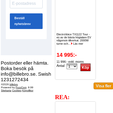
ElectroVoice TX1122 Tour -
en av de bästa högtalare EV
någonsin tillverkat. 2000W
turne och...
Läs mer
14 995:-
11 996:- exkl. moms
Postorder eller hämta.
Antal
Boka besök på
info@billebro.se. Swish
1231272434
©2026
billebro
Powered by
FozzCom
9.99
Sitekarta
Cookies
Köpvillkor
REA: