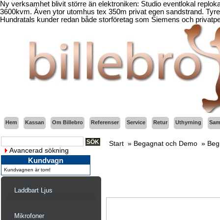
Ny verksamhet blivit större än elektroniken: Studio eventlokal replo
3600kvm. Även ytor utomhus tex 350m privat egen sandstrand. Tyresö
Hundratals kunder redan både storföretag som Siemens och privatper
Hem
Kassan
Om Billebro
Referenser
Service
Retur
Uthyrning
Sama
Start
»
Begagnat och Demo
»
Beg
Avancerad sökning
Kundvagn
Kundvagnen är tom!
Laddbart Ljus
Mikrofoner