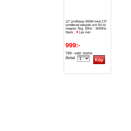
12" proffsbas 800W med 2,5"
ventilerad talspole och 50-oz
magnet. 5kg. 30Hz - 3000Hz.
Stark...
Läs mer
999:-
799:- exkl. moms
Antal