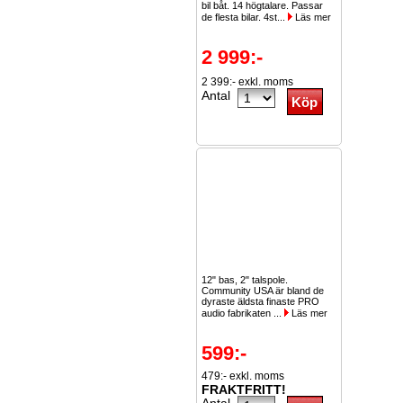
bil båt. 14 högtalare. Passar
de flesta bilar. 4st...
Läs mer
2 999:-
2 399:- exkl. moms
Antal
12" bas, 2" talspole.
Community USA är bland de
dyraste äldsta finaste PRO
audio fabrikaten ...
Läs mer
599:-
479:- exkl. moms
FRAKTFRITT!