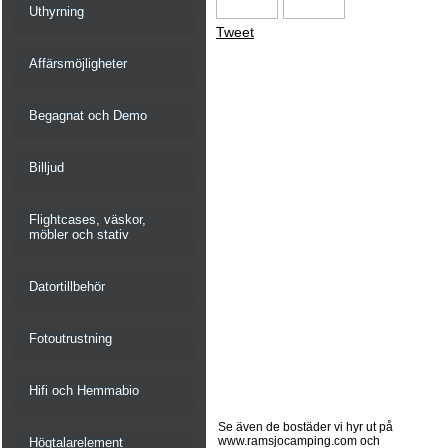
Uthyrning
Tweet
Affärsmöjligheter
Begagnat och Demo
Billjud
Flightcases, väskor,
möbler och stativ
Datortillbehör
Fotoutrustning
Hifi och Hemmabio
Se även de bostäder vi hyr ut på
www.ramsjocamping.com och
Högtalarelement