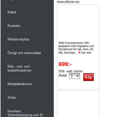
www.uthyres.eu
Kabel
Karaoke
Reklamskyltar
60W 9-komponents HiFi
ljudpaket med högtalare och
förstärkare för tak, hem, bil,
Övrigt och reservdelar
båt, husvagn....
Läs mer
699:-
Rök-, snö- och
bubbelmaskiner
559:- exkl. moms
Antal
Metalldetektorer
Stativ
Inverters,
Strömförsörjning och El