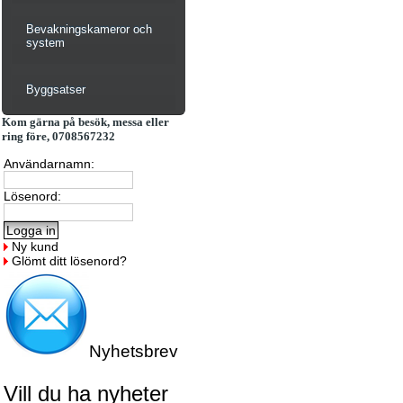
Bevakningskameror och
system
Byggsatser
Kom gärna på besök, messa eller
ring före, 0708567232
Användarnamn:
Lösenord:
Ny kund
Glömt ditt lösenord?
Nyhetsbrev
Vill du ha nyheter