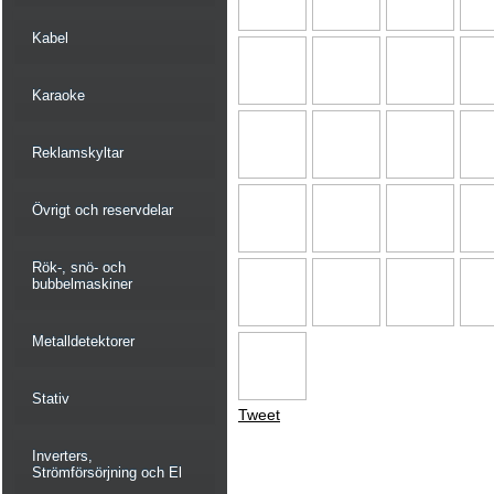
Kabel
Karaoke
Reklamskyltar
Övrigt och reservdelar
Rök-, snö- och
bubbelmaskiner
Metalldetektorer
Stativ
Tweet
Inverters,
Strömförsörjning och El