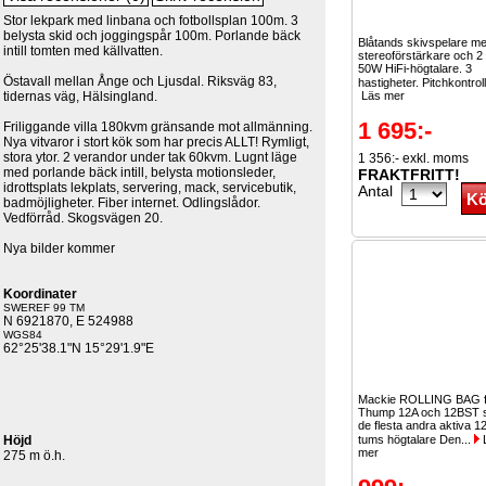
Stor lekpark med linbana och fotbollsplan 100m. 3
belysta skid och joggingspår 100m. Porlande bäck
Blåtands skivspelare m
intill tomten med källvatten.
stereoförstärkare och 2
50W HiFi-högtalare. 3
Östavall mellan Ånge och Ljusdal. Riksväg 83,
hastigheter. Pitchkontroll
tidernas väg, Hälsingland.
Läs mer
1 695:-
Friliggande villa 180kvm gränsande mot allmänning.
Nya vitvaror i stort kök som har precis ALLT! Rymligt,
stora ytor. 2 verandor under tak 60kvm. Lugnt läge
1 356:- exkl. moms
med porlande bäck intill, belysta motionsleder,
FRAKTFRITT!
idrottsplats lekplats, servering, mack, servicebutik,
Antal
badmöjligheter. Fiber internet. Odlingslådor.
Vedförråd. Skogsvägen 20.
Nya bilder kommer
Koordinater
SWEREF 99 TM
N 6921870, E 524988
WGS84
62°25'38.1"N 15°29'1.9"E
Mackie ROLLING BAG f
Thump 12A och 12BST 
de flesta andra aktiva 1
Höjd
tums högtalare Den...
mer
275 m ö.h.