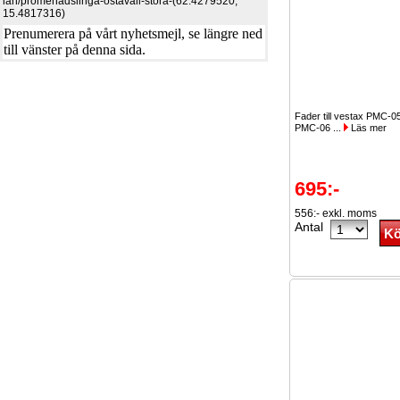
lan/promenadslinga-ostavall-stora-(62.4279520,
15.4817316)
Prenumerera på vårt nyhetsmejl, se längre ned
till vänster på denna sida.
Fader till vestax PMC-0
PMC-06 ...
Läs mer
695:-
556:- exkl. moms
Antal