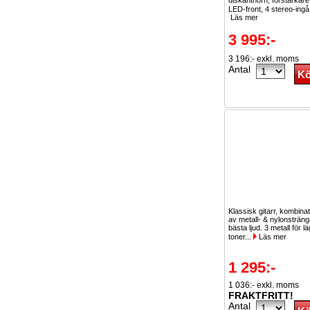
diskanthorn, förstärkar
LED-front, 4 stereo-ingå
Läs mer
3 995:-
3 196:- exkl. moms
Antal
Klassisk gitarr, kombinat
av metall- & nylonsträng
bästa ljud. 3 metall för l
toner...
Läs mer
1 295:-
1 036:- exkl. moms
FRAKTFRITT!
Antal