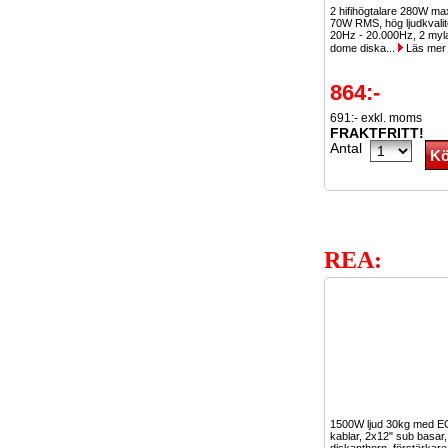
2 hifihögtalare 280W ma
70W RMS, hög ljudkvalit
20Hz - 20.000Hz, 2 myla
dome diska...
Läs mer
864:-
691:- exkl. moms
FRAKTFRITT!
Antal
REA:
1500W ljud 30kg med E
kablar, 2x12" sub basar,