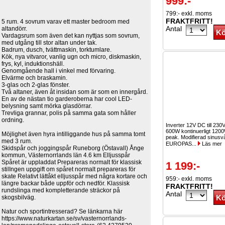
999:-
799:- exkl. moms
FRAKTFRITT!
5 rum. 4 sovrum varav ett master bedroom med
Antal
altandörr.
Vardagsrum som även det kan nyttjas som sovrum,
med utgång till stor altan under tak.
Badrum, dusch, tvättmaskin, torktumlare.
Kök, nya vitvaror, vanlig ugn och micro, diskmaskin,
frys, kyl, induktionshäll.
Genomgående hall i vinkel med förvaring.
Elvärme och braskamin.
3-glas och 2-glas fönster.
Två altaner, även åt insidan som är som en innergård.
En av de nästan tio garderoberna har cool LED-
belysning samt mörka glasdörrar.
Trevliga grannar, polis på samma gata som håller
ordning.
Inverter 12V DC till 230
600W kontinuerligt 120
Möjlighet även hyra intilliggande hus på samma tomt
peak. Modifierad sinusv
med 3 rum.
EUROPAS...
Läs mer
Skidspår och joggingspår Runeborg (Östavall) Ånge
kommun, Västernorrlands län 4.6 km Elljusspår
Spåret är uppladdat Prepareras normalt för klassisk
1 199:-
stilIngen uppgift om spåret normalt prepareras för
skate Relativt lättåkt elljusspår med några kortare och
959:- exkl. moms
längre backar både uppför och nedför. Klassisk
FRAKTFRITT!
rundslinga med kompletterande sträckor på
Antal
skogsbilväg.
Natur och sportintresserad? Se länkarna här
https://www.naturkartan.se/sv/vasternorrlands-