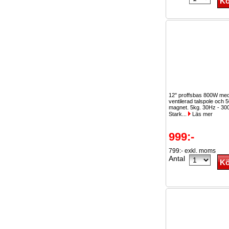
12" proffsbas 800W med
ventilerad talspole och 
magnet. 5kg. 30Hz - 30
Stark...
Läs mer
999:-
799:- exkl. moms
Antal