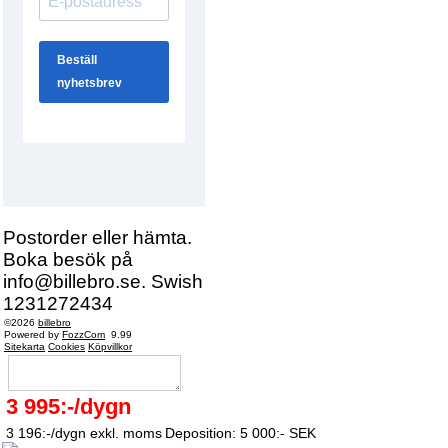
Postorder eller hämta.
Boka besök på
info@billebro.se. Swish
1231272434
©2026
billebro
Powered by
FozzCom
9.99
Sitekarta
Cookies
Köpvillkor
3 995:-/dygn
3 196:-/dygn exkl. moms
Deposition: 5 000:- SEK