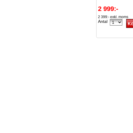
2 999:-
2 399:- exkl. moms
Antal