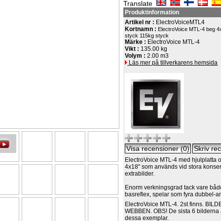
Translate
Produktinformation
Artikel nr :
ElectroVoiceMTL4
Kortnamn :
ElectroVoice MTL-4 beg 4x
styck 115kg styck
Märke :
ElectroVoice MTL-4
Vikt :
135.00 kg
Volym :
2.00 m3
Läs mer på tillverkarens hemsida
ElectroVoice MTL-4 med hjulplatta o
4x18" som används vid stora konsert
extrabilder.
Enorm verkningsgrad tack vare båd
basreflex, spelar som fyra dubbel-ar
ElectroVoice MTL-4. 2st finns. BI
WEBBEN. OBS! De sista 6 bilderna 
dessa exemplar.