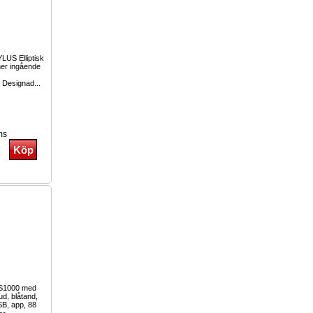
LUS Elliptisk
mer ingående
 Designad...
ms
-S1000 med
ud, blåtand,
SB, app, 88