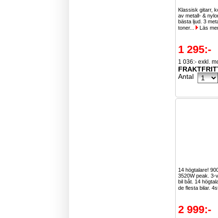
Klassisk gitarr, 
av metall- & nylo
bästa ljud. 3 meta
toner...
Läs me
1 295:-
1 036:- exkl. 
FRAKTFRIT
Antal
14 högtalare! 9
3520W peak. 3-vä
bil båt. 14 högta
de flesta bilar. 4s
2 999:-