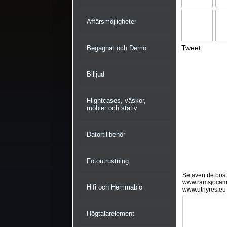
Affärsmöjligheter
Tweet
Begagnat och Demo
Billjud
Flightcases, väskor,
möbler och stativ
Datortillbehör
Fotoutrustning
Se även de bostä
www.ramsjocam
Hifi och Hemmabio
www.uthyres.eu
Högtalarelement