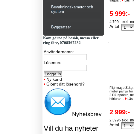
vägda...
Läs m
Bevakningskameror och
system
5 999:-
4 799:- exkl. 
Antal
Byggsatser
Kom gärna på besök, messa eller
ring före, 0708567232
Användarnamn:
Lösenord:
Ny kund
Glömt ditt lösenord?
Flightcase 31k
möbel på hjul för 
2 DJ-spelare, mi
hörlurar,...
Läs 
2 999:-
Nyhetsbrev
2 399:- exkl. 
Antal
Vill du ha nyheter