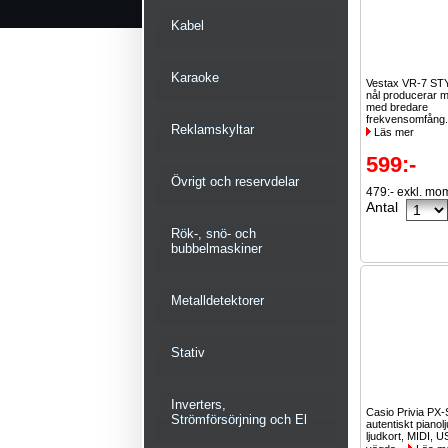
Kabel
Karaoke
Vestax VR-7 STY
nål producerar 
med bredare
frekvensomfång.
Reklamskyltar
Läs mer
599:-
Övrigt och reservdelar
479:- exkl. mo
Antal
Rök-, snö- och
bubbelmaskiner
Metalldetektorer
Stativ
Inverters,
Casio Privia PX
Strömförsörjning och El
autentiskt pianolj
ljudkort, MIDI, U