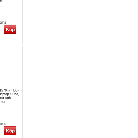
er
moms
g 1570mm DJ-
laptop / iPad,
xer och
mer
moms