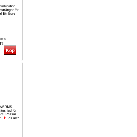
kombination
nsträngar för
ll för lägre
r
moms
T!
00W RMS.
gs ljud för
lare. Passar
t...
Läs mer