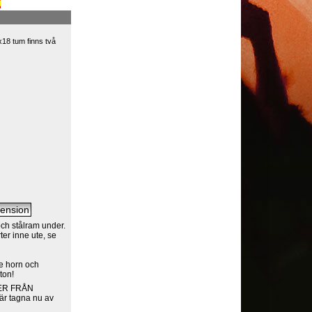
18 tum finns två
ch stålram under.
er inne ute, se
e horn och
ton!
LDER FRÅN
är tagna nu av