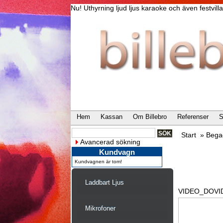
Nu! Uthyrning ljud ljus karaoke och även festvi
Hem
Kassan
Om Billebro
Referenser
S
Start
»
Bega
Avancerad sökning
Kundvagn
Kundvagnen är tom!
Laddbart Ljus
VIDEO_DOV
Mikrofoner