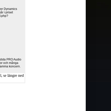
ower Dynamics
år i priset
rt.php?
äldsta PRO Audio
enor och många
i samma koncern.
, se längre ned