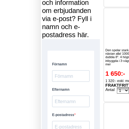
och information
om erbjudanden
via e-post? Fyll i
namn och e-
postadress här.
Den spelar stark
nästan alla! 10
dubbla 8". 4 högt
inbyggda i 3-väg
mer
1 650:-
1 320:- exkl. 
FRAKTFRIT
Antal