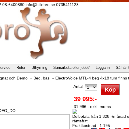
lla! 08-6400880 info@billebro.se 0735411123
ervice
Retur
Uthyrning
Samarbeta eller jobb?
Logga in
Så här 
gnat och Demo
»
Beg. bas
»
ElectroVoice MTL-4 beg 4x18 tum finns t
Antal
39 995:-
31 996:- exkl. moms
IDEO_DO
Delbetala från 1.328:-/månad el
räntefritt
Fraktkostnad : 1 195:-