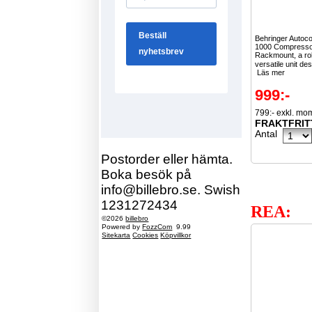
Behringer Auto
1000 Compressor
Rackmount, a ro
versatile unit de
Läs mer
999:-
799:- exkl. mo
FRAKTFRIT
Antal
Postorder eller hämta.
Boka besök på
info@billebro.se. Swish
1231272434
REA:
©2026
billebro
Powered by
FozzCom
9.99
Sitekarta
Cookies
Köpvillkor