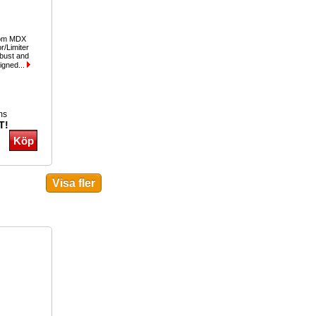
com MDX
/Limiter
bust and
signed...
ms
T!