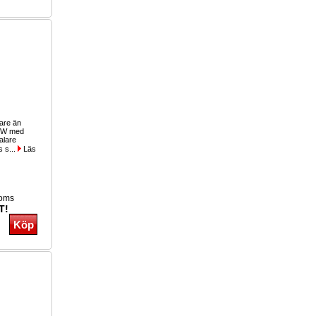
are än
00W med
alare
s s...
Läs
moms
T!