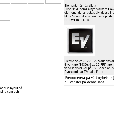
Elementen är rätt slitna
Priset inkluderar 4 nya starkare P
element - du får byta själv, dessa ing
https://www.billebro.se/myshop_sta
PRID=14814 x 4st
Electro-Voice (EV) USA. Världens 
tillverkare (1930). 9 av 10 FIFA-ar
världsartister kör på EV. Bosch är 
Dynacord har EV i alla lådor.
Prenumerera på vårt nyhetsmejl
till vänster på denna sida.
der vi hyr ut på
ping.com och