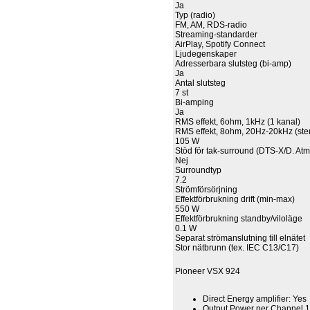
Ja
Typ (radio)
FM, AM, RDS-radio
Streaming-standarder
AirPlay, Spotify Connect
Ljudegenskaper
Adresserbara slutsteg (bi-amp)
Ja
Antal slutsteg
7 st
Bi-amping
Ja
RMS effekt, 6ohm, 1kHz (1 kanal)
RMS effekt, 8ohm, 20Hz-20kHz (ste
105 W
Stöd för tak-surround (DTS-X/D. At
Nej
Surroundtyp
7.2
Strömförsörjning
Effektförbrukning drift (min-max)
550 W
Effektförbrukning standby/viloläge
0.1 W
Separat strömanslutning till elnätet
Stor nätbrunn (tex. IEC C13/C17)
Pioneer VSX 924
Direct Energy amplifier: Yes
Output Power per Channel