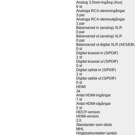
Analog 3,5mm-ingång (Aux)
0 st
Analoga RCA-stereoingångar
3 par
Analoga RCA-stereoutgångar
1 par
Balanserad in (analog) XLR
0 par
Balanserad ut (analog) XLR
0 par
Balanserad ut digital XLR (AES/EB
0 st
Digital koaxial in (S/PDIF)
1 st
Digital koaxial ut (S/PDIF)
0 st
Digital optisk in (S/PDIF)
1 st
Digital optisk ut (S/PDIF)
0 st
HDMI
Ja
Antal HDMI-ingångar
7 st
Antal HDMI-utgångar
2 st
HDCP-version
HDMI-version
2.0
Standarder som stöds
MHL
Högtalarkontakter (antal)