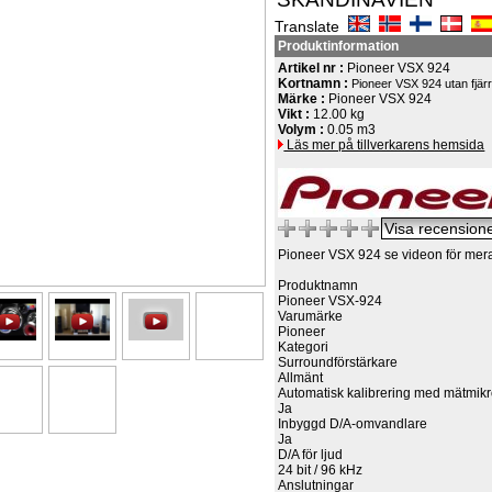
Translate
Produktinformation
Artikel nr :
Pioneer VSX 924
Kortnamn :
Pioneer VSX 924 utan fjär
Märke :
Pioneer VSX 924
Vikt :
12.00 kg
Volym :
0.05 m3
Läs mer på tillverkarens hemsida
Pioneer VSX 924 se videon för mera 
Produktnamn
Pioneer VSX-924
Varumärke
Pioneer
Kategori
Surroundförstärkare
Allmänt
Automatisk kalibrering med mätmik
Ja
Inbyggd D/A-omvandlare
Ja
D/A för ljud
24 bit / 96 kHz
Anslutningar