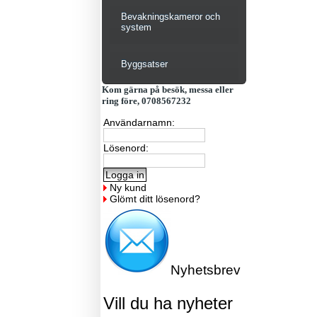
Bevakningskameror och
system
Byggsatser
Kom gärna på besök, messa eller
ring före, 0708567232
Användarnamn:
Lösenord:
Ny kund
Glömt ditt lösenord?
Nyhetsbrev
Vill du ha nyheter