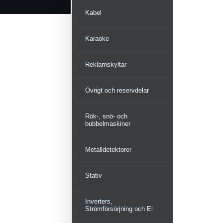
Kabel
Karaoke
Reklamskyltar
Övrigt och reservdelar
Rök-, snö- och
bubbelmaskiner
Metalldetektorer
Stativ
Inverters,
Strömförsörjning och El