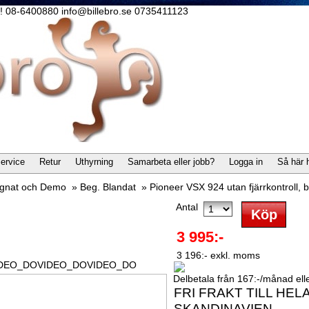
lla! 08-6400880 info@billebro.se 0735411123
ervice
Retur
Uthyrning
Samarbeta eller jobb?
Logga in
Så här 
gnat och Demo
»
Beg. Blandat
»
Pioneer VSX 924 utan fjärrkontroll,
Antal
3 995:-
3 196:- exkl. moms
IDEO_DOVIDEO_DOVIDEO_DO
Delbetala från 167:-/månad eller
FRI FRAKT TILL HEL
SKANDINAVIEN