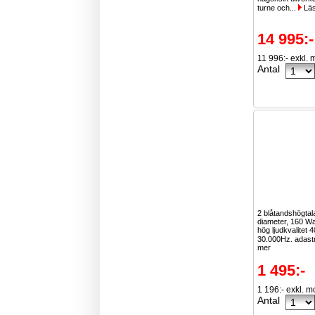
turne och...
Läs
14 995:-
11 996:- exkl.
Antal
2 blåtandshögta
diameter, 160 Wa
hög ljudkvalitet 
30.000Hz. adastr
mer
1 495:-
1 196:- exkl. 
Antal