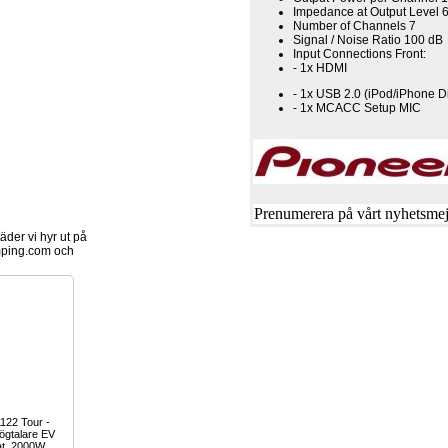
Impedance at Output Level 
Number of Channels 7
Signal / Noise Ratio 100 dB
Input Connections Front:
- 1x HDMI
- 1x USB 2.0 (iPod/iPhone Di
- 1x MCACC Setup MIC
Prenumerera på vårt nyhetsmejl,
der vi hyr ut på
ping.com och
122 Tour -
ögtalare EV
kat. 2000W