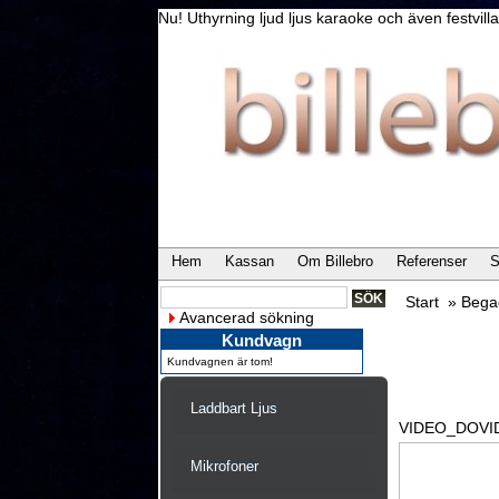
Nu! Uthyrning ljud ljus karaoke och även festvi
Hem
Kassan
Om Billebro
Referenser
S
Start
»
Bega
Avancerad sökning
Kundvagn
Kundvagnen är tom!
Laddbart Ljus
VIDEO_DOV
Mikrofoner