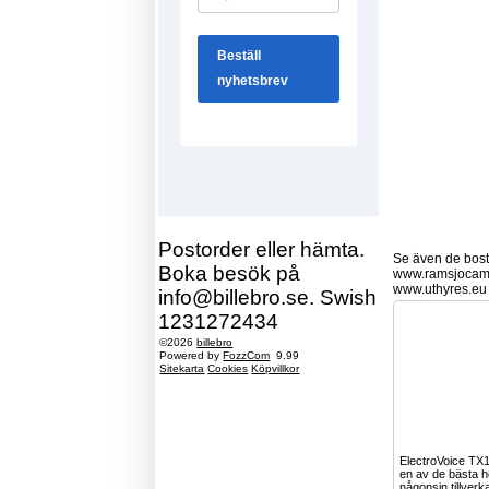
Postorder eller hämta.
Se även de bostä
Boka besök på
www.ramsjocam
www.uthyres.eu
info@billebro.se. Swish
1231272434
©2026
billebro
Powered by
FozzCom
9.99
Sitekarta
Cookies
Köpvillkor
ElectroVoice TX1
en av de bästa h
någonsin tillver