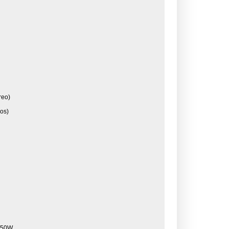
reo)
mos)
 150W