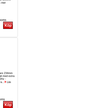
 mer
 moms
lare 234mm
tt med extra
40Hz -
a...
Läs
moms