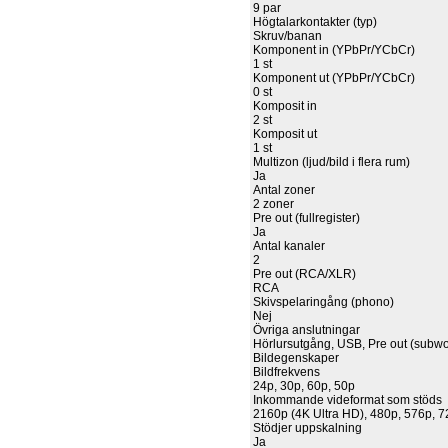
9 par
Högtalarkontakter (typ)
Skruv/banan
Komponent in (YPbPr/YCbCr)
1 st
Komponent ut (YPbPr/YCbCr)
0 st
Komposit in
2 st
Komposit ut
1 st
Multizon (ljud/bild i flera rum)
Ja
Antal zoner
2 zoner
Pre out (fullregister)
Ja
Antal kanaler
2
Pre out (RCA/XLR)
RCA
Skivspelaringång (phono)
Nej
Övriga anslutningar
Hörlursutgång, USB, Pre out (subwo
Bildegenskaper
Bildfrekvens
24p, 30p, 60p, 50p
Inkommande videformat som stöds
2160p (4K Ultra HD), 480p, 576p, 72
Stödjer uppskalning
Ja