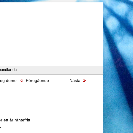
handlar du
 beg demo
Föregående
Nästa
 ett år räntefritt
A