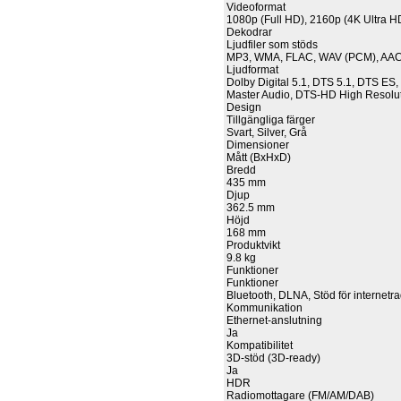
Videoformat
1080p (Full HD), 2160p (4K Ultra H
Dekodrar
Ljudfiler som stöds
MP3, WMA, FLAC, WAV (PCM), AAC, 
Ljudformat
Dolby Digital 5.1, DTS 5.1, DTS ES
Master Audio, DTS-HD High Resoluti
Design
Tillgängliga färger
Svart, Silver, Grå
Dimensioner
Mått (BxHxD)
Bredd
435 mm
Djup
362.5 mm
Höjd
168 mm
Produktvikt
9.8 kg
Funktioner
Funktioner
Bluetooth, DLNA, Stöd för internetra
Kommunikation
Ethernet-anslutning
Ja
Kompatibilitet
3D-stöd (3D-ready)
Ja
HDR
Radiomottagare (FM/AM/DAB)