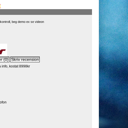
rkontroll, beg demo ex se videon
info, kostat 8998kr
rofon