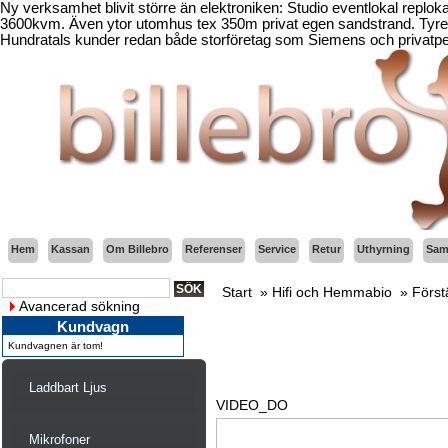
Ny verksamhet blivit större än elektroniken: Studio eventlokal replo
3600kvm. Även ytor utomhus tex 350m privat egen sandstrand. Tyresö
Hundratals kunder redan både storföretag som Siemens och privatper
Hem
Kassan
Om Billebro
Referenser
Service
Retur
Uthyrning
Sama
Start
»
Hifi och Hemmabio
»
Först
Avancerad sökning
Kundvagn
Kundvagnen är tom!
Laddbart Ljus
VIDEO_DO
Mikrofoner