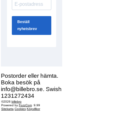
Postorder eller hämta.
Boka besök på
info@billebro.se. Swish
1231272434
©2026
billebro
Powered by
FozzCom
9.99
Sitekarta
Cookies
Köpvillkor