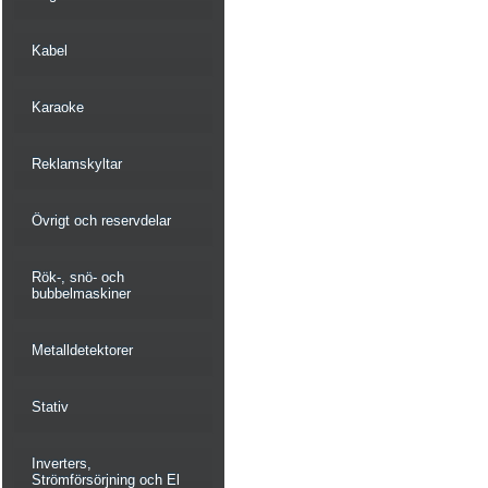
Kabel
Karaoke
Reklamskyltar
Övrigt och reservdelar
Rök-, snö- och
bubbelmaskiner
Metalldetektorer
Stativ
Inverters,
Strömförsörjning och El