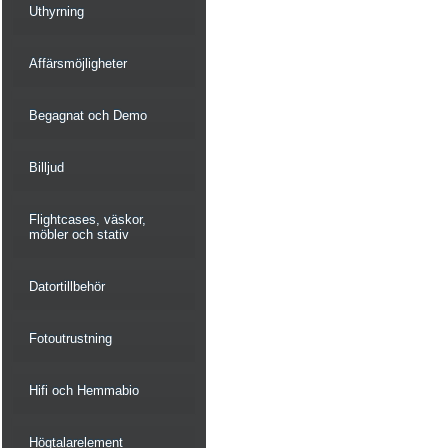
Uthyrning
Affärsmöjligheter
Begagnat och Demo
Billjud
Flightcases, väskor,
möbler och stativ
Datortillbehör
Fotoutrustning
Hifi och Hemmabio
Högtalarelement