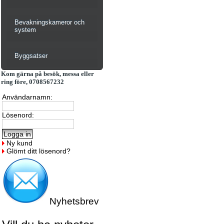
Bevakningskameror och
system
Byggsatser
Kom gärna på besök, messa eller
ring före, 0708567232
Användarnamn:
Lösenord:
Ny kund
Glömt ditt lösenord?
Nyhetsbrev