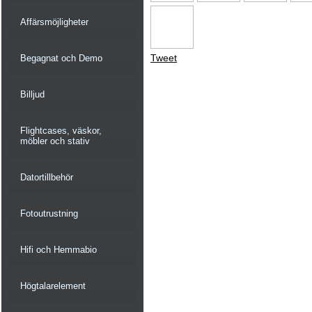
Affärsmöjligheter
Tweet
Begagnat och Demo
Billjud
Flightcases, väskor,
möbler och stativ
Datortillbehör
Fotoutrustning
Hifi och Hemmabio
Högtalarelement