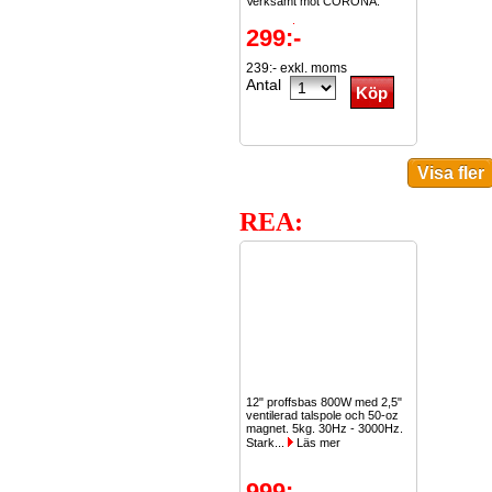
Verksamt mot CORONA.
Kostar...
Läs mer
299:-
239:- exkl. moms
Antal
REA:
12" proffsbas 800W med 2,5"
ventilerad talspole och 50-oz
magnet. 5kg. 30Hz - 3000Hz.
Stark...
Läs mer
999:-