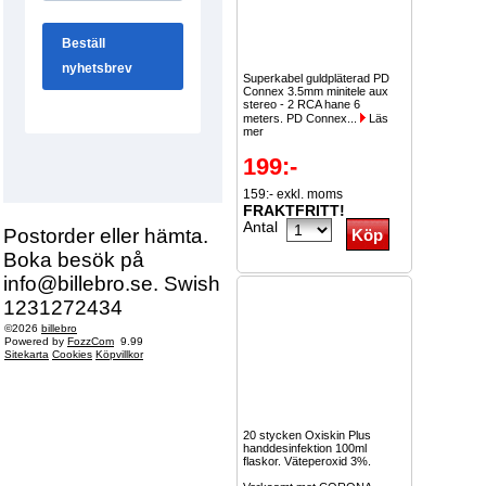
Superkabel guldpläterad PD
Connex 3.5mm minitele aux
stereo - 2 RCA hane 6
meters. PD Connex...
Läs
mer
199:-
159:- exkl. moms
FRAKTFRITT!
Antal
Postorder eller hämta.
Boka besök på
info@billebro.se. Swish
1231272434
©2026
billebro
Powered by
FozzCom
9.99
Sitekarta
Cookies
Köpvillkor
20 stycken Oxiskin Plus
handdesinfektion 100ml
flaskor. Väteperoxid 3%.