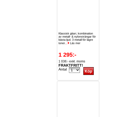
Klassisk gitarr, kombination
av metall- & nylonsträngar för
bästa ljud. 3 metall för lägre
toner...
Läs mer
1 295:-
1 036:- exkl. moms
FRAKTFRITT!
Antal