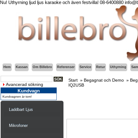
Nu! Uthyrning ljud ljus karaoke och även festvilla! 08-6400880 info@
Hem
Kassan
Om Billebro
Referenser
Service
Retur
Uthyrning
Sama
Start
»
Begagnat och Demo
»
Beg
Avancerad sökning
IQ2USB
Kundvagn
Kundvagnen är tom!
Laddbart Ljus
Mikrofoner