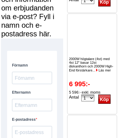
om erbjudanden
via e-post? Fyll i
namn och e-
postadress här.
2000W högtalare (4st) med
4st 12" basar 12st
diskanthorn och 2000W High-
End förstärkare...
Läs mer
6 995:-
5 596:- exkl. moms
Antal