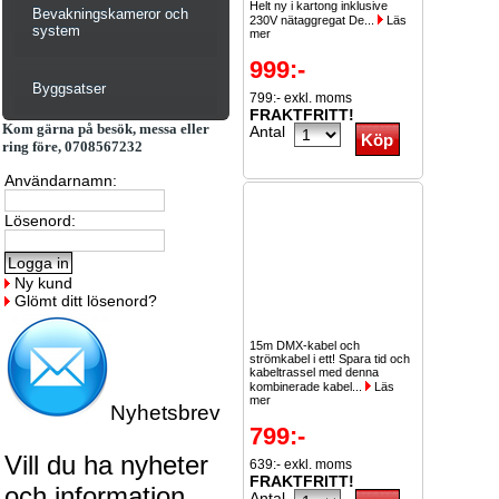
Helt ny i kartong inklusive
Bevakningskameror och
230V nätaggregat De...
Läs
system
mer
999:-
Byggsatser
799:- exkl. moms
FRAKTFRITT!
Kom gärna på besök, messa eller
Antal
ring före, 0708567232
Användarnamn:
Lösenord:
Ny kund
Glömt ditt lösenord?
15m DMX-kabel och
strömkabel i ett! Spara tid och
kabeltrassel med denna
kombinerade kabel...
Läs
mer
Nyhetsbrev
799:-
Vill du ha nyheter
639:- exkl. moms
FRAKTFRITT!
och information
Antal