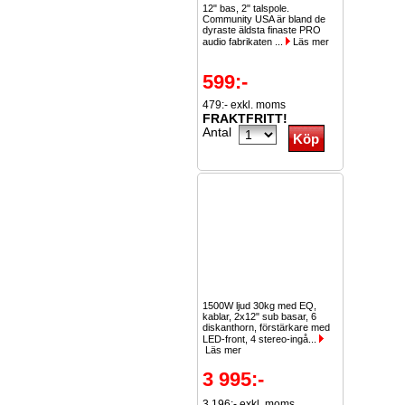
12" bas, 2" talspole.
Community USA är bland de
dyraste äldsta finaste PRO
audio fabrikaten ...
Läs mer
599:-
479:- exkl. moms
FRAKTFRITT!
Antal
1500W ljud 30kg med EQ,
kablar, 2x12" sub basar, 6
diskanthorn, förstärkare med
LED-front, 4 stereo-ingå...
Läs mer
3 995:-
3 196:- exkl. moms