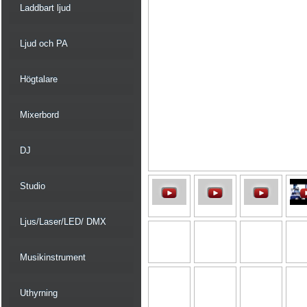
Laddbart ljud
Ljud och PA
Högtalare
Mixerbord
DJ
Studio
Ljus/Laser/LED/ DMX
Musikinstrument
Uthyrning