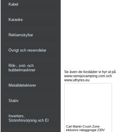
Kabel
Karaoke
Reklamskyltar
Övrigt och reservdelar
Rök-, snö- och
bubbelmaskiner
Se även de bostäder vi hyr ut på
www.ramsjocamping.com och
www.uthyres.eu
Metalldetektorer
Stativ
Inverters,
Strömförsörjning och El
Carl Martin Crush Zone
inklusive nätaggregat 230V