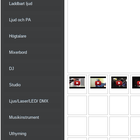
Laddbart ljud
Ljud och PA
Högtalare
Mixerbord
DJ
Studio
Ljus/Laser/LED/ DMX
Musikinstrument
Uthyrning