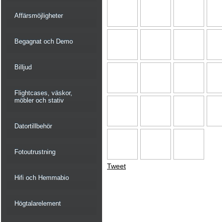
Affärsmöjligheter
Begagnat och Demo
Billjud
Flightcases, väskor,
möbler och stativ
Datortillbehör
Fotoutrustning
Tweet
Hifi och Hemmabio
Högtalarelement