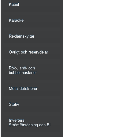
Kabel
Karaoke
Reklamskyltar
Övrigt och reservdelar
Rök-, snö- och
bubbelmaskiner
Metalldetektorer
Stativ
Inverters,
Strömförsörjning och El