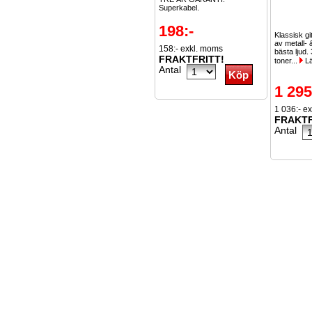
Superkabel.
198:-
Klassisk gi
av metall- 
158:- exkl. moms
bästa ljud. 
FRAKTFRITT!
toner...
Lä
Antal
1 295
1 036:- e
FRAKTF
Antal