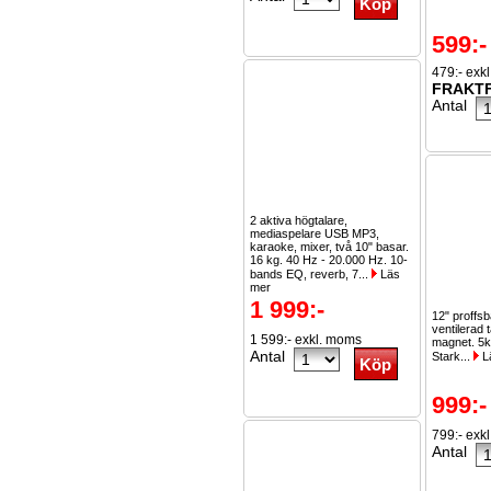
599:-
479:- exk
FRAKTF
Antal
2 aktiva högtalare,
mediaspelare USB MP3,
karaoke, mixer, två 10" basar.
16 kg. 40 Hz - 20.000 Hz. 10-
bands EQ, reverb, 7...
Läs
mer
1 999:-
12" proffs
ventilerad 
1 599:- exkl. moms
magnet. 5k
Antal
Stark...
L
999:-
799:- exk
Antal