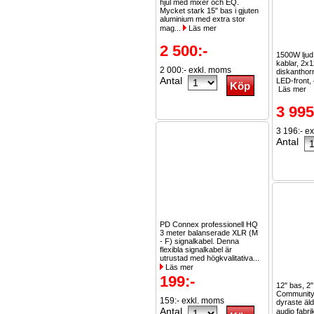
hjul med mixer och EQ.
Mycket stark 15" bas i gjuten
aluminium med extra stor
mag...
Läs mer
2 500:-
1500W lju
kablar, 2x1
2 000:- exkl. moms
diskanthor
Antal
LED-front, 
Läs mer
3 995
3 196:- e
Antal
PD Connex professionell HQ
3 meter balanserade XLR (M
- F) signalkabel. Denna
flexibla signalkabel är
utrustad med högkvalitativa...
Läs mer
199:-
12" bas, 2"
Community
159:- exkl. moms
dyraste äl
Antal
audio fabri