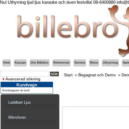
Nu! Uthyrning ljud ljus karaoke och även festvilla! 08-6400880 info@
Hem
Kassan
Om Billebro
Referenser
Service
Retur
Uthyrning
Sama
Start
»
Begagnat och Demo
»
Dem
Avancerad sökning
Kundvagn
Kundvagnen är tom!
Laddbart Ljus
Mikrofoner