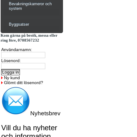
Bevakningskameror och
system
Byggsatser
Kom gärna på besök, messa eller
ring före, 0708567232
Användarnamn:
Lösenord:
Ny kund
Glömt ditt lösenord?
Nyhetsbrev
Vill du ha nyheter
och information