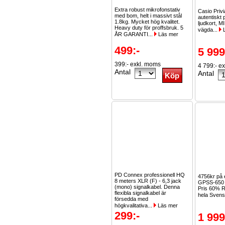
Extra robust mikrofonstativ
Casio Priv
med bom, helt i massivt stål
autentiskt 
1.8kg. Mycket hög kvalitet.
ljudkort, M
Heavy duty för proffsbruk. 5
vägda...
L
ÅR GARANTI...
Läs mer
499:-
5 999
399:- exkl. moms
4 799:- e
Antal
Antal
PD Connex professionell HQ
4756kr på
8 meters XLR (F) - 6,3 jack
GPSS-650 
(mono) signalkabel. Denna
Pris 60% R
flexibla signalkabel är
hela Svens
försedda med
högkvalitativa...
Läs mer
299:-
1 999