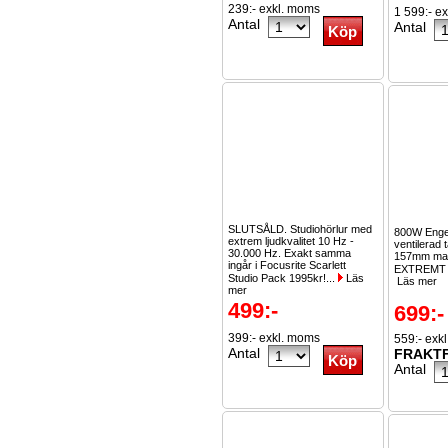
239:- exkl. moms
1 599:- e
Antal
Antal
SLUTSÅLD. Studiohörlur med
800W Engel
extrem ljudkvalitet 10 Hz -
ventilerad 
30.000 Hz. Exakt samma
157mm mag
ingår i Focusrite Scarlett
EXTREMT 
Studio Pack 1995kr!...
Läs
Läs mer
mer
499:-
699:-
399:- exkl. moms
559:- exk
Antal
FRAKTF
Antal