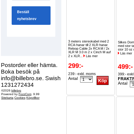
3 meters stereokabel med 2
Silkes Dom
RCA-hanar till 2 XLR-hanar.
med stor ta
Reloop Cable 2x RCA M / 2x
stor 10 oz 
XLR M 3.0 m 2 x Cinch M auf
Läs mer
2 x XLR...
Läs mer
Postorder eller hämta.
299:-
499:-
Boka besök på
239:- exkl. moms
399:- exk
info@billebro.se. Swish
Antal
FRAKTF
Antal
1231272434
©2026
billebro
Powered by
FozzCom
9.99
Sitekarta
Cookies
Köpvillkor