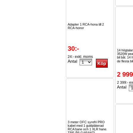
Adapter 1 RCA-hona till 2
RCA-honor
30:-
14 högtala
3520W peak
24:- exkl. moms
bil båt. 14
Antal
de flesta bi
2 999
2 399:- e
Antal
3 meter OFC syrefri PRO
kabel med 1 guldpläterad
RCA hane och 1 XLR hane.
TRE ÅR GARANTI.