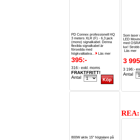
PD Connex professionell HQ
Som laser 
3 meters XLR (F) - 6,3 jack
LED Moving
(mono) signalkabel. Denna
med OSRA
flexibla signalkabel är
lux! Strobb
försedda med
Läs mer
högkvalitativa...
Läs mer
395:-
3 995
316:- exkl. moms
3 196:- e
FRAKTFRITT!
Antal
Antal
REA:
800W aktiv 15" högtalare på