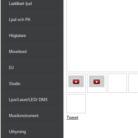
Laddbart ljud
Ljud och PA
Högtalare
Mixerbord
DJ
Studio
Ljus/Laser/LED/ DMX
Musikinstrument
Tweet
Uthyrning