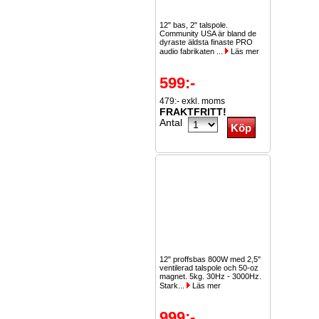
12" bas, 2" talspole.
Community USA är bland de
dyraste äldsta finaste PRO
audio fabrikaten ...
Läs mer
599:-
479:- exkl. moms
FRAKTFRITT!
Antal
12" proffsbas 800W med 2,5"
ventilerad talspole och 50-oz
magnet. 5kg. 30Hz - 3000Hz.
Stark...
Läs mer
999:-