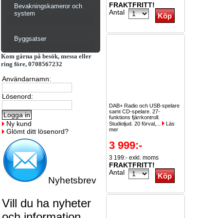
FRAKTFRITT!
Bevakningskameror och
Antal
system
Byggsatser
Kom gärna på besök, messa eller
ring före, 0708567232
Användarnamn:
Lösenord:
DAB+ Radio och USB-spelare
samt CD-spelare. 27-
funktions fjärrkontroll.
Ny kund
Studioljud. 20 förval,...
Läs
mer
Glömt ditt lösenord?
3 999:-
3 199:- exkl. moms
FRAKTFRITT!
Antal
Nyhetsbrev
Vill du ha nyheter
och information