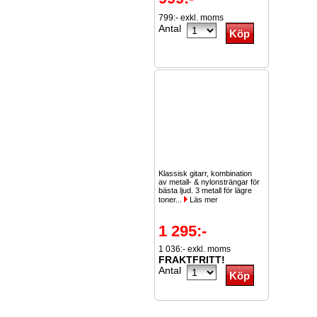
799:- exkl. moms
Antal
Klassisk gitarr, kombination
av metall- & nylonsträngar för
bästa ljud. 3 metall för lägre
toner...
Läs mer
1 295:-
1 036:- exkl. moms
FRAKTFRITT!
Antal