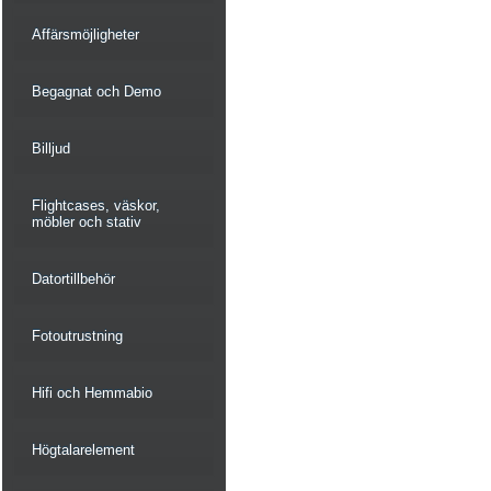
Affärsmöjligheter
Begagnat och Demo
Billjud
Flightcases, väskor,
möbler och stativ
Datortillbehör
Fotoutrustning
Hifi och Hemmabio
Högtalarelement