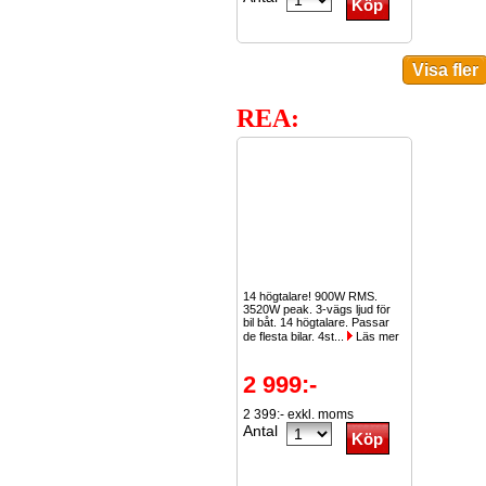
REA:
14 högtalare! 900W RMS.
3520W peak. 3-vägs ljud för
bil båt. 14 högtalare. Passar
de flesta bilar. 4st...
Läs mer
2 999:-
2 399:- exkl. moms
Antal