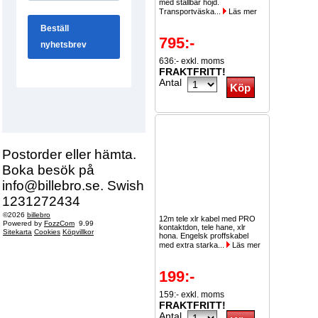
med ställbar höjd.
Transportväska...
Läs mer
795:-
636:- exkl. moms
FRAKTFRITT!
Antal
Postorder eller hämta.
Boka besök på
info@billebro.se. Swish
1231272434
©2026
billebro
12m tele xlr kabel med PRO
Powered by
FozzCom
9.99
kontaktdon, tele hane, xlr
Sitekarta
Cookies
Köpvillkor
hona. Engelsk proffskabel
med extra starka...
Läs mer
199:-
159:- exkl. moms
FRAKTFRITT!
Antal