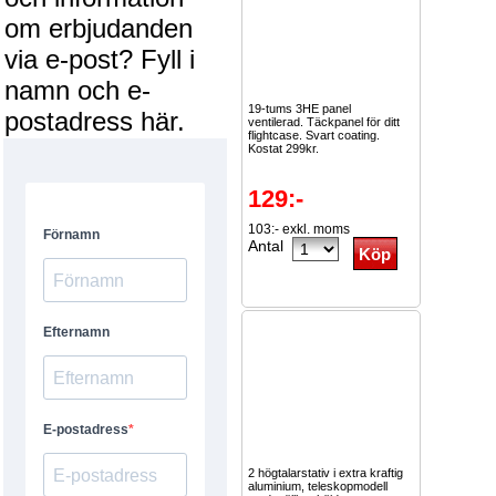
om erbjudanden
via e-post? Fyll i
namn och e-
19-tums 3HE panel
postadress här.
ventilerad. Täckpanel för ditt
flightcase. Svart coating.
Kostat 299kr.
129:-
103:- exkl. moms
Antal
2 högtalarstativ i extra kraftig
aluminium, teleskopmodell