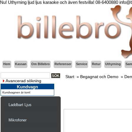
Nu! Uthyrning ljud ljus karaoke och även festvilla! 08-6400880 info@
Hem
Kassan
Om Billebro
Referenser
Service
Retur
Uthyrning
Sama
Start
»
Begagnat och Demo
»
Dem
Avancerad sökning
Kundvagn
Kundvagnen är tom!
Laddbart Ljus
Mikrofoner