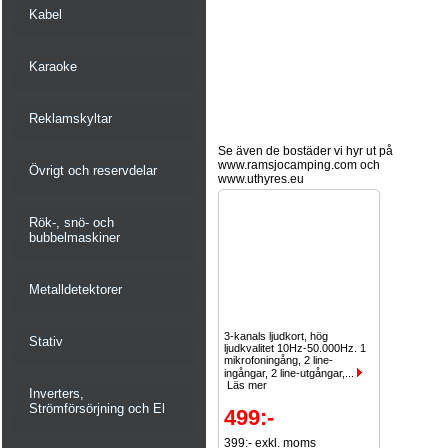
Kabel
Karaoke
Reklamskyltar
Se även de bostäder vi hyr ut på
www.ramsjocamping.com och
Övrigt och reservdelar
www.uthyres.eu
Rök-, snö- och
bubbelmaskiner
Metalldetektorer
3-kanals ljudkort, hög
Stativ
ljudkvalitet 10Hz-50.000Hz. 1
mikrofoningång, 2 line-
ingångar, 2 line-utgångar,...
Läs mer
Inverters,
Strömförsörjning och El
499:-
399:- exkl. moms