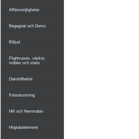
Affärsmöjligheter
Begagnat och Demo
Billjud
Flightcases, väskor,
möbler och stativ
Datortillbehör
Fotoutrustning
Hifi och Hemmabio
Högtalarelement