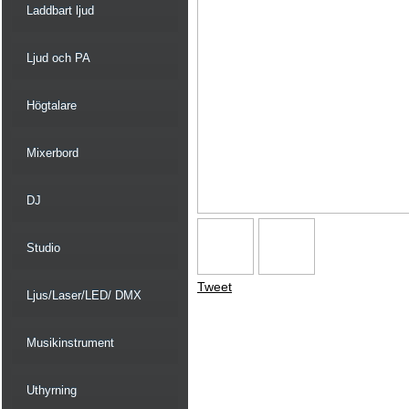
Laddbart ljud
Ljud och PA
Högtalare
Mixerbord
DJ
Studio
Tweet
Ljus/Laser/LED/ DMX
Musikinstrument
Uthyrning