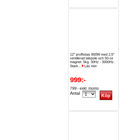
12" proffsbas 800W med 2,5"
ventilerad talspole och 50-oz
magnet. 5kg. 30Hz - 3000Hz.
Stark...
Läs mer
999:-
799:- exkl. moms
Antal