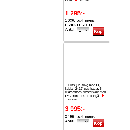
toner...
Läs mer
1 295:-
1 036:- exkl. moms
FRAKTFRITT!
Antal
1500W ljud 30kg med EQ,
kablar, 2x12" sub basar, 6
diskanthorn, förstärkare med
LED-front, 4 stereo-ingå...
Läs mer
3 995:-
3 196:- exkl. moms
Antal