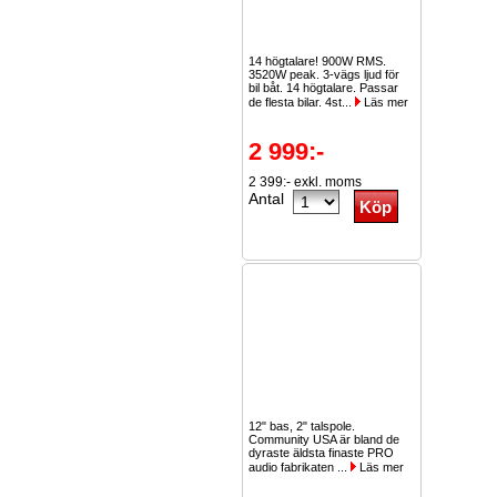
14 högtalare! 900W RMS.
3520W peak. 3-vägs ljud för
bil båt. 14 högtalare. Passar
de flesta bilar. 4st...
Läs mer
2 999:-
2 399:- exkl. moms
Antal
12" bas, 2" talspole.
Community USA är bland de
dyraste äldsta finaste PRO
audio fabrikaten ...
Läs mer