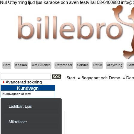
Nu! Uthyrning ljud ljus karaoke och även festvilla! 08-6400880 info@
Hem
Kassan
Om Billebro
Referenser
Service
Retur
Uthyrning
Sama
Start
»
Begagnat och Demo
»
Dem
Avancerad sökning
Kundvagn
Kundvagnen är tom!
Laddbart Ljus
Mikrofoner