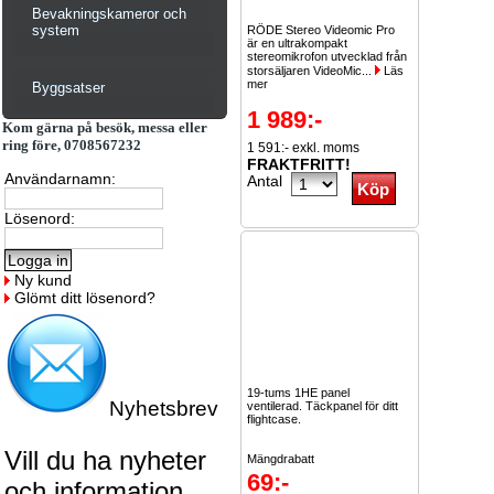
Bevakningskameror och
system
RÖDE Stereo Videomic Pro
är en ultrakompakt
stereomikrofon utvecklad från
storsäljaren VideoMic...
Läs
mer
Byggsatser
1 989:-
Kom gärna på besök, messa eller
ring före, 0708567232
1 591:- exkl. moms
FRAKTFRITT!
Användarnamn:
Antal
Lösenord:
Ny kund
Glömt ditt lösenord?
19-tums 1HE panel
Nyhetsbrev
ventilerad. Täckpanel för ditt
flightcase.
Vill du ha nyheter
Mängdrabatt
69:-
och information