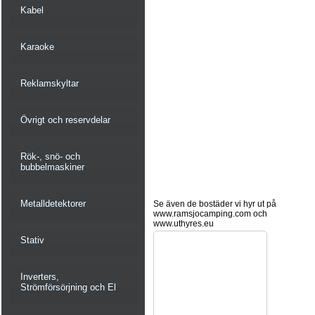
Kabel
Karaoke
Reklamskyltar
Övrigt och reservdelar
Rök-, snö- och
bubbelmaskiner
Metalldetektorer
Se även de bostäder vi hyr ut på
www.ramsjocamping.com och
www.uthyres.eu
Stativ
Inverters,
Strömförsörjning och El