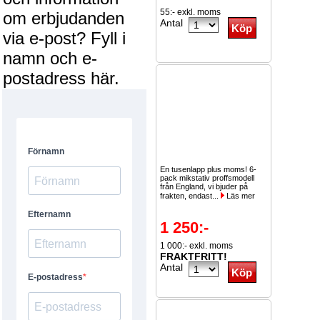
2st -10%
55:- exkl. moms
5st...
Läs mer
om erbjudanden
Antal
via e-post? Fyll i
namn och e-
postadress här.
En tusenlapp plus moms! 6-
pack mikstativ proffsmodell
från England, vi bjuder på
frakten, endast...
Läs mer
1 250:-
1 000:- exkl. moms
FRAKTFRITT!
Antal