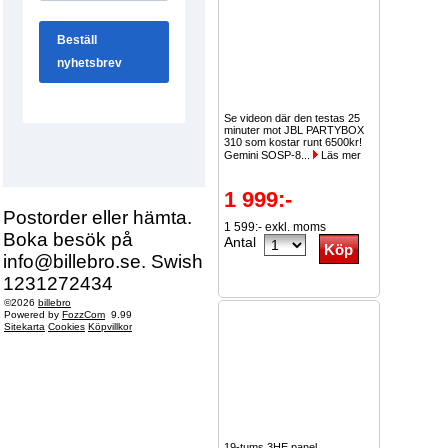
Se videon där den testas 25
minuter mot JBL PARTYBOX
310 som kostar runt 6500kr!
Gemini SOSP-8...
Läs mer
1 999:-
Postorder eller hämta.
1 599:- exkl. moms
Boka besök på
Antal
info@billebro.se. Swish
1231272434
©2026
billebro
Powered by
FozzCom
9.99
Sitekarta
Cookies
Köpvillkor
19-tums 3HE panel