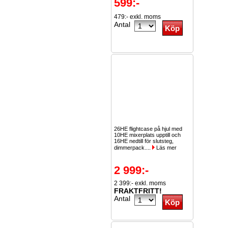
599:-
479:- exkl. moms
Antal
26HE flightcase på hjul med
10HE mixerplats upptill och
16HE nedtill för slutsteg,
dimmerpack....
Läs mer
2 999:-
2 399:- exkl. moms
FRAKTFRITT!
Antal