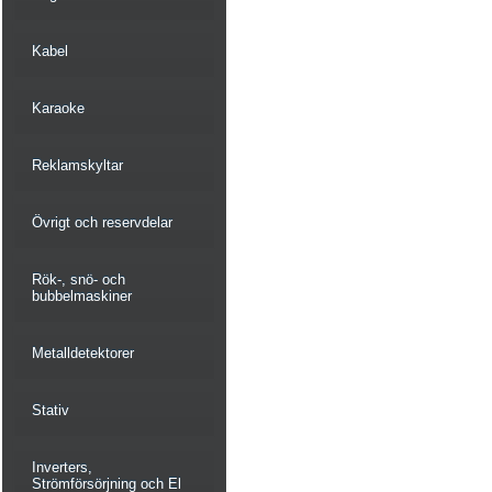
Kabel
Karaoke
Reklamskyltar
Övrigt och reservdelar
Rök-, snö- och
bubbelmaskiner
Metalldetektorer
Stativ
Inverters,
Strömförsörjning och El