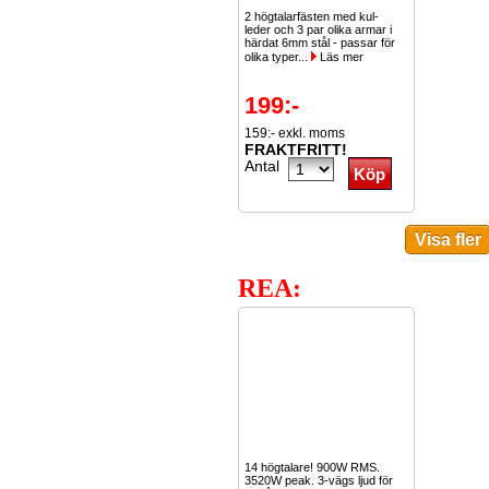
2 högtalarfästen med kul-
leder och 3 par olika armar i
härdat 6mm stål - passar för
olika typer...
Läs mer
199:-
159:- exkl. moms
FRAKTFRITT!
Antal
REA:
14 högtalare! 900W RMS.
3520W peak. 3-vägs ljud för