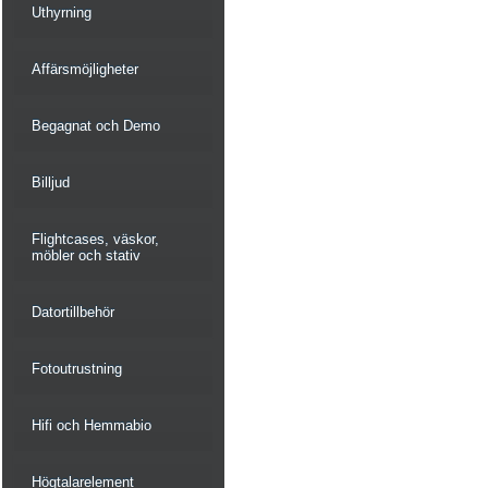
Uthyrning
Affärsmöjligheter
Begagnat och Demo
Billjud
Flightcases, väskor,
möbler och stativ
Datortillbehör
Fotoutrustning
Hifi och Hemmabio
Högtalarelement