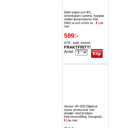
DMX-kabel och IEC
strömkabel i samma. Kopplar
mellan ljusarmaturer från
DMX ut och ström ut...
Läs
mer
599:-
479:- exkl. moms
FRAKTFRITT!
Antal
Vestax VR-5EE Elliptical
stylus producerar mer
detaljer med bredare
frekvensomfång. Designad...
Läs mer