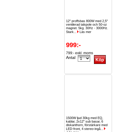
12" proffsbas 800W med 2,5"
ventilerad talspole och 50-oz
magnet. 5kg. 30Hz - 3000Hz.
Stark...
Läs mer
999:-
799:- exkl. moms
Antal
1500W ljud 30kg med EQ,
kablar, 2x12" sub basar, 6
diskanthorn, förstärkare med
LED-front, 4 stereo-ingå...