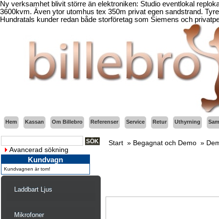
Ny verksamhet blivit större än elektroniken: Studio eventlokal replo
3600kvm. Även ytor utomhus tex 350m privat egen sandstrand. Tyresö
Hundratals kunder redan både storföretag som Siemens och privatper
Hem
Kassan
Om Billebro
Referenser
Service
Retur
Uthyrning
Sama
Start
»
Begagnat och Demo
»
Dem
Avancerad sökning
Kundvagn
Kundvagnen är tom!
Laddbart Ljus
Mikrofoner