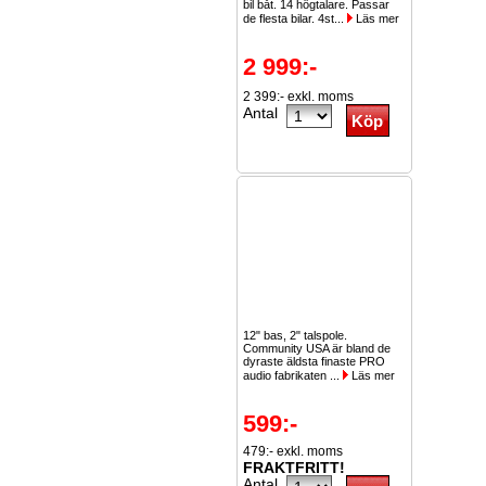
bil båt. 14 högtalare. Passar
de flesta bilar. 4st...
Läs mer
2 999:-
2 399:- exkl. moms
Antal
12" bas, 2" talspole.
Community USA är bland de
dyraste äldsta finaste PRO
audio fabrikaten ...
Läs mer
599:-
479:- exkl. moms
FRAKTFRITT!
Antal