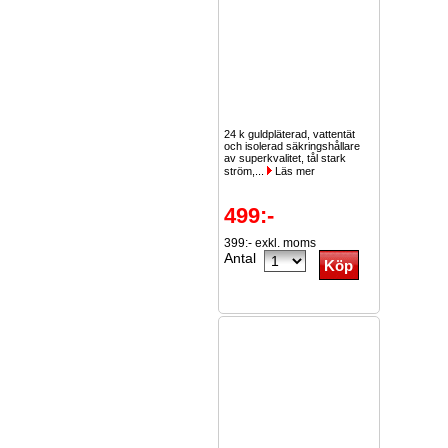
24 k guldpläterad, vattentät
och isolerad säkringshållare
av superkvalitet, tål stark
ström,...
Läs mer
499:-
399:- exkl. moms
Antal