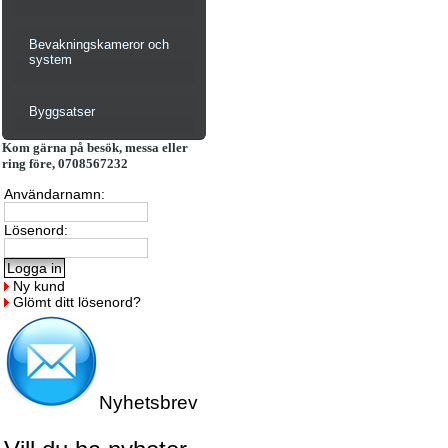
Bevakningskameror och
system
Byggsatser
Kom gärna på besök, messa eller
ring före, 0708567232
Användarnamn:
Lösenord:
Ny kund
Glömt ditt lösenord?
Nyhetsbrev