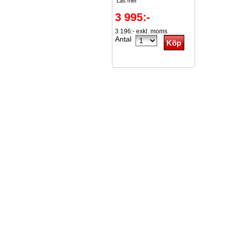
Läs mer
3 995:-
3 196:- exkl. moms
Antal