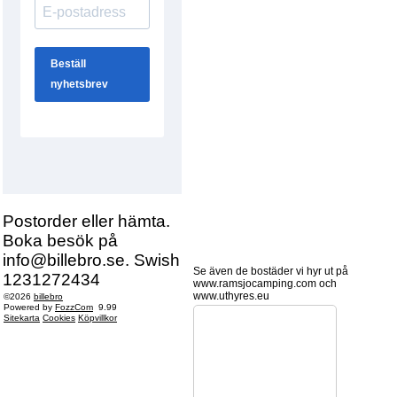
Postorder eller hämta.
Boka besök på
info@billebro.se. Swish
Se även de bostäder vi hyr ut på
1231272434
www.ramsjocamping.com och
www.uthyres.eu
©2026
billebro
Powered by
FozzCom
9.99
Sitekarta
Cookies
Köpvillkor