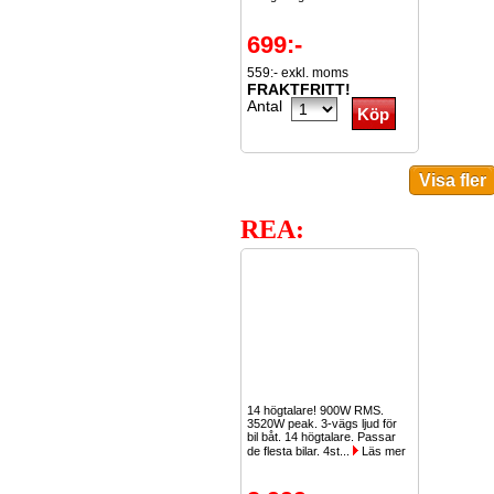
699:-
559:- exkl. moms
FRAKTFRITT!
Antal
REA:
14 högtalare! 900W RMS.
3520W peak. 3-vägs ljud för
bil båt. 14 högtalare. Passar
de flesta bilar. 4st...
Läs mer