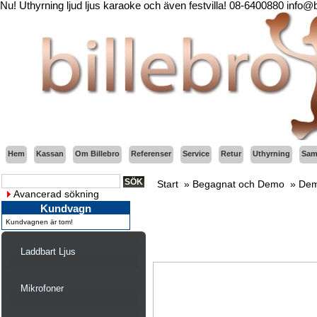
Nu! Uthyrning ljud ljus karaoke och även festvilla! 08-6400880 info@
Hem
Kassan
Om Billebro
Referenser
Service
Retur
Uthyrning
Sama
Start
»
Begagnat och Demo
»
Dem
Avancerad sökning
Kundvagn
Kundvagnen är tom!
Laddbart Ljus
Mikrofoner