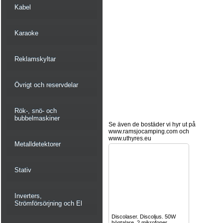
Kabel
Karaoke
Reklamskyltar
Övrigt och reservdelar
Rök-, snö- och
bubbelmaskiner
Se även de bostäder vi hyr ut på
www.ramsjocamping.com och
www.uthyres.eu
Metalldetektorer
Stativ
Inverters,
Strömförsörjning och El
Discolaser. Discoljus. 50W
högtalare. 2 mikrofoner.