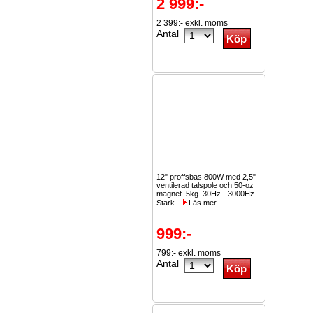
2 999:-
2 399:- exkl. moms
Antal
12" proffsbas 800W med 2,5"
ventilerad talspole och 50-oz
magnet. 5kg. 30Hz - 3000Hz.
Stark...
Läs mer
999:-
799:- exkl. moms
Antal