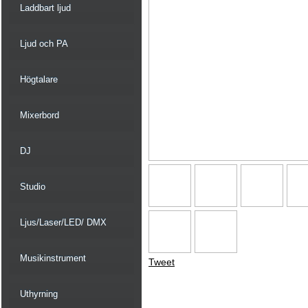
Laddbart ljud
Ljud och PA
Högtalare
Mixerbord
DJ
Studio
Ljus/Laser/LED/ DMX
Musikinstrument
Tweet
Uthyrning