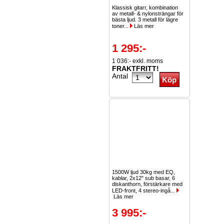
Klassisk gitarr, kombination
av metall- & nylonsträngar för
bästa ljud. 3 metall för lägre
toner...
Läs mer
1 295:-
1 036:- exkl. moms
FRAKTFRITT!
Antal
1500W ljud 30kg med EQ,
kablar, 2x12" sub basar, 6
diskanthorn, förstärkare med
LED-front, 4 stereo-ingå...
Läs mer
3 995:-