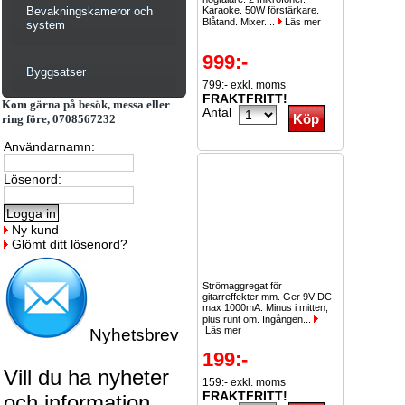
Bevakningskameror och
Karaoke. 50W förstärkare.
Blåtand. Mixer....
Läs mer
system
999:-
Byggsatser
799:- exkl. moms
FRAKTFRITT!
Kom gärna på besök, messa eller
Antal
ring före, 0708567232
Användarnamn:
Lösenord:
Ny kund
Glömt ditt lösenord?
Strömaggregat för
gitarreffekter mm. Ger 9V DC
max 1000mA. Minus i mitten,
plus runt om. Ingången...
Läs mer
Nyhetsbrev
199:-
Vill du ha nyheter
159:- exkl. moms
FRAKTFRITT!
och information