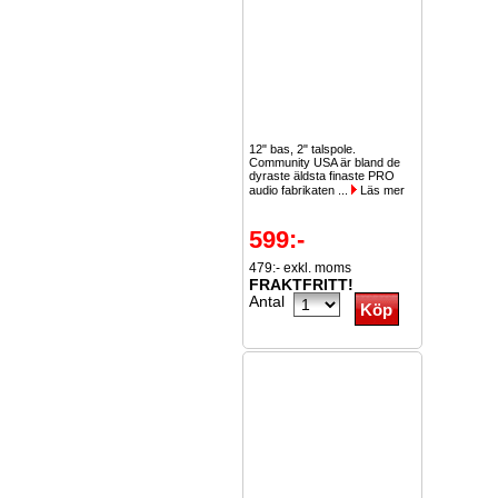
12" bas, 2" talspole.
Community USA är bland de
dyraste äldsta finaste PRO
audio fabrikaten ...
Läs mer
599:-
479:- exkl. moms
FRAKTFRITT!
Antal