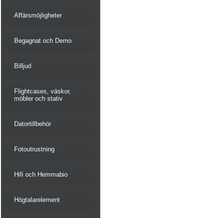
Affärsmöjligheter
Begagnat och Demo
Billjud
Flightcases, väskor,
möbler och stativ
Datortillbehör
Fotoutrustning
Hifi och Hemmabio
Högtalarelement