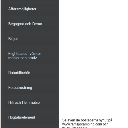
Affärsmöjligheter
Begagnat och Demo
Billjud
Flightcases, väskor,
möbler och stativ
Datortillbehör
Fotoutrustning
Hifi och Hemmabio
Högtalarelement
Se även de bostäder vi hyr ut på
www.ramsjocamping.com och