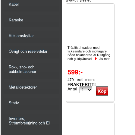
www.uthyres.eu
Kabel
Karaoke
Reklamskyltar
Trådlöst headset med
Övrigt och reservdelar
ficksändare och mottagare.
Både balanserad XLR utgång
och guldpläterad...
Läs mer
Rök-, snö- och
599:-
bubbelmaskiner
479:- exkl. moms
FRAKTFRITT!
Metalldetektorer
Antal
Stativ
Inverters,
Strömförsörjning och El