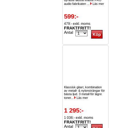
dyraste äldsta finaste PRO
audio fabrikaten ...
Läs mer
599:-
479:- exkl. moms
FRAKTFRITT!
Antal
Klassisk gitarr, kombination
av metall- & nylonsträngar för
bästa ljud. 3 metall för lägre
toner...
Läs mer
1 295:-
1 036:- exkl. moms
FRAKTFRITT!
Antal