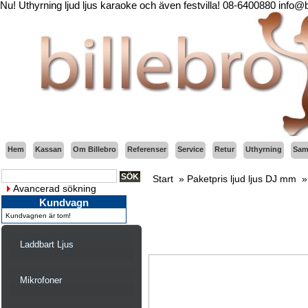
Nu! Uthyrning ljud ljus karaoke och även festvilla! 08-6400880 info@
Hem
Kassan
Om Billebro
Referenser
Service
Retur
Uthyrning
Sama
Start
»
Paketpris ljud ljus DJ mm
Avancerad sökning
Kundvagn
Kundvagnen är tom!
Laddbart Ljus
Mikrofoner