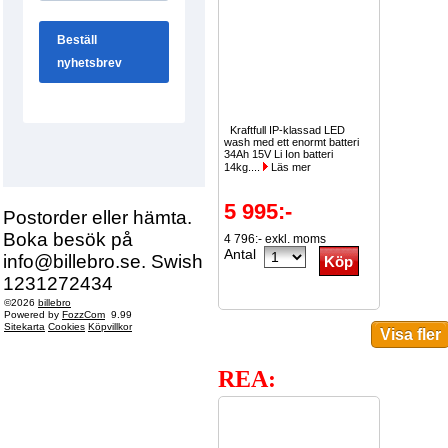
Kraftfull IP-klassad LED
wash med ett enormt batteri
34Ah 15V Li Ion batteri
14kg....
Läs mer
5 995:-
Postorder eller hämta.
Boka besök på
4 796:- exkl. moms
Antal
info@billebro.se. Swish
1231272434
©2026
billebro
Powered by
FozzCom
9.99
Sitekarta
Cookies
Köpvillkor
REA: