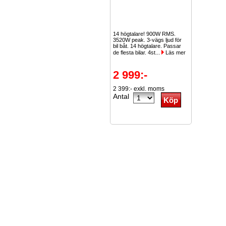
14 högtalare! 900W RMS.
3520W peak. 3-vägs ljud för
bil båt. 14 högtalare. Passar
de flesta bilar. 4st...
Läs mer
2 999:-
2 399:- exkl. moms
Antal