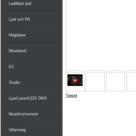
Laddbart ljud
Ljud och PA
Högtalare
Mixerbord
DJ
Studio
Tweet
Ljus/Laser/LED/ DMX
Musikinstrument
Uthyrning