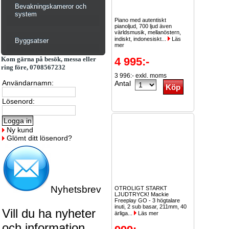
Bevakningskameror och
system
Piano med autentiskt
pianoljud, 700 ljud även
världsmusik, mellanöstern,
indiskt, indonesiskt...
Läs
Byggsatser
mer
Kom gärna på besök, messa eller
4 995:-
ring före, 0708567232
3 996:- exkl. moms
Användarnamn:
Antal
Lösenord:
Ny kund
Glömt ditt lösenord?
Nyhetsbrev
OTROLIGT STARKT
LJUDTRYCK! Mackie
Freeplay GO - 3 högtalare
inuti, 2 sub basar, 211mm, 40
Vill du ha nyheter
ärliga...
Läs mer
och information