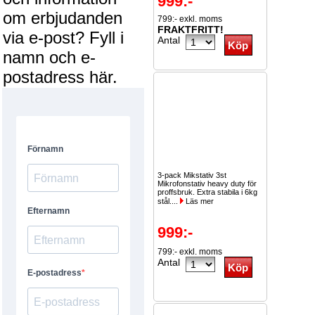
999:-
om erbjudanden
799:- exkl. moms
FRAKTFRITT!
via e-post? Fyll i
Antal
namn och e-
postadress här.
3-pack Mikstativ 3st
Mikrofonstativ heavy duty för
proffsbruk. Extra stabila i 6kg
stål....
Läs mer
999:-
799:- exkl. moms
Antal