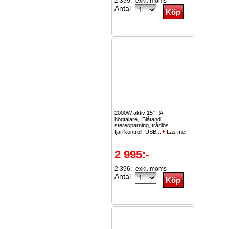
2 399:- exkl. moms
Antal
2000W aktiv 15" PA
högtalare, Blåtand
stereoparning, trådlös
fjärrkontroll, USB...
Läs mer
2 995:-
2 396:- exkl. moms
Antal