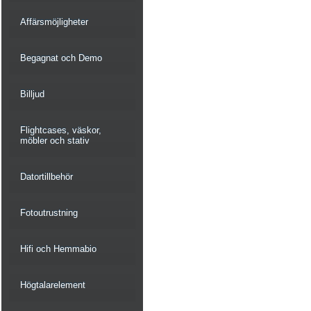
Affärsmöjligheter
Begagnat och Demo
Billjud
Flightcases, väskor,
möbler och stativ
Datortillbehör
Fotoutrustning
Hifi och Hemmabio
Högtalarelement