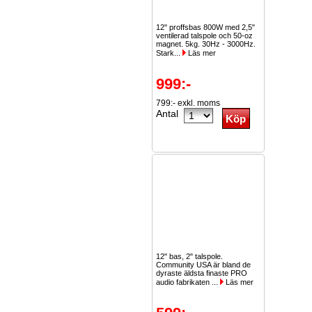
12" proffsbas 800W med 2,5"
ventilerad talspole och 50-oz
magnet. 5kg. 30Hz - 3000Hz.
Stark...
Läs mer
999:-
799:- exkl. moms
Antal
12" bas, 2" talspole.
Community USA är bland de
dyraste äldsta finaste PRO
audio fabrikaten ...
Läs mer