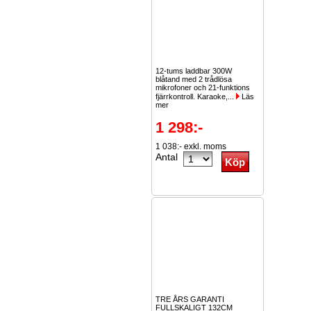
12-tums laddbar 300W
blåtand med 2 trådlösa
mikrofoner och 21-funktions
fjärrkontroll. Karaoke,...
Läs
mer
1 298:-
1 038:- exkl. moms
Antal
TRE ÅRS GARANTI
FULLSKALIGT 132CM