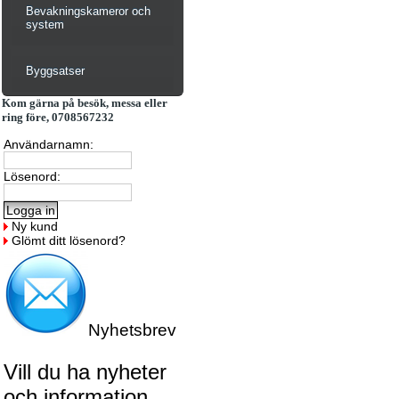
Bevakningskameror och
system
Byggsatser
Kom gärna på besök, messa eller
ring före, 0708567232
Användarnamn:
Lösenord:
Ny kund
Glömt ditt lösenord?
Nyhetsbrev
Vill du ha nyheter
och information