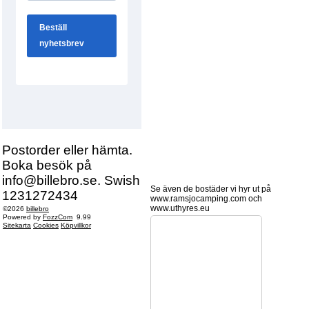
Postorder eller hämta.
Boka besök på
info@billebro.se. Swish
Se även de bostäder vi hyr ut på
1231272434
www.ramsjocamping.com och
www.uthyres.eu
©2026
billebro
Powered by
FozzCom
9.99
Sitekarta
Cookies
Köpvillkor