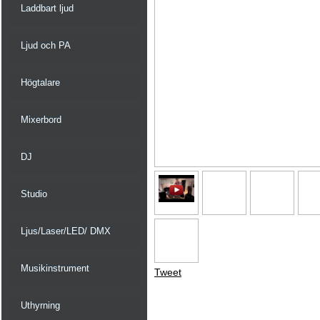
Laddbart ljud
Ljud och PA
Högtalare
Mixerbord
DJ
Studio
Ljus/Laser/LED/ DMX
Musikinstrument
Tweet
Uthyrning