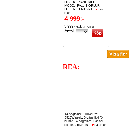
DIGITAL-PIANO MED
MÖBEL, PALL, HÖRLUR,
HELT AUTENTISKT...
Läs
mer
4 999:-
3 999:- exkl. moms
Antal
REA:
14 högtalare! 900W RMS.
3520W peak. 3-vägs ljud för
bil båt. 14 högtalare. Passar
de flesta bilar. 4st...
Läs mer