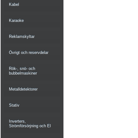
Kabel
Karaoke
Reklamskyltar
Övrigt och reservdelar
Rök-, snö- och
bubbelmaskiner
Metalldetektorer
Stativ
Inverters,
Strömförsörjning och El