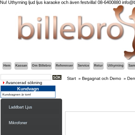
Nu! Uthyrning ljud ljus karaoke och även festvilla! 08-6400880 info@
Hem
Kassan
Om Billebro
Referenser
Service
Retur
Uthyrning
Sama
Start
»
Begagnat och Demo
»
Dem
Avancerad sökning
Kundvagn
Kundvagnen är tom!
Laddbart Ljus
Mikrofoner