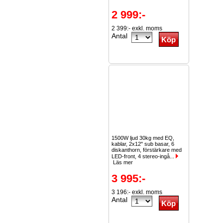
2 999:-
2 399:- exkl. moms
Antal
1500W ljud 30kg med EQ,
kablar, 2x12" sub basar, 6
diskanthorn, förstärkare med
LED-front, 4 stereo-ingå...
Läs mer
3 995:-
3 196:- exkl. moms
Antal