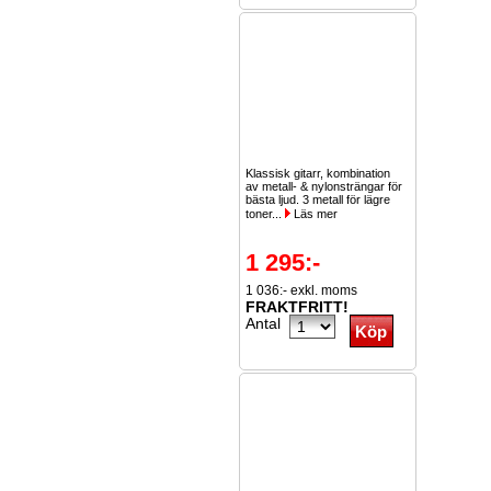
Klassisk gitarr, kombination
av metall- & nylonsträngar för
bästa ljud. 3 metall för lägre
toner...
Läs mer
1 295:-
1 036:- exkl. moms
FRAKTFRITT!
Antal