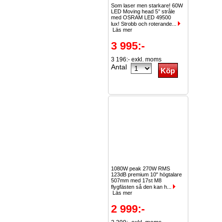
Som laser men starkare! 60W
LED Moving head 5° stråle
med OSRAM LED 49500
lux! Strobb och roterande...
Läs mer
3 995:-
3 196:- exkl. moms
Antal
1080W peak 270W RMS
123dB premium 10" högtalare
507mm med 17st M8
flygfästen så den kan h...
Läs mer
2 999:-