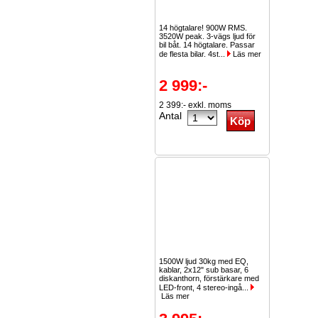
14 högtalare! 900W RMS.
3520W peak. 3-vägs ljud för
bil båt. 14 högtalare. Passar
de flesta bilar. 4st...
Läs mer
2 999:-
2 399:- exkl. moms
Antal
1500W ljud 30kg med EQ,
kablar, 2x12" sub basar, 6
diskanthorn, förstärkare med
LED-front, 4 stereo-ingå...
Läs mer