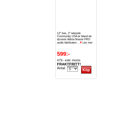
12" bas, 2" talspole.
Community USA är bland de
dyraste äldsta finaste PRO
audio fabrikaten ...
Läs mer
599:-
479:- exkl. moms
FRAKTFRITT!
Antal