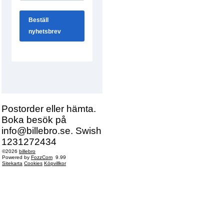
Postorder eller hämta.
Boka besök på
info@billebro.se. Swish
1231272434
©2026
billebro
Powered by
FozzCom
9.99
Sitekarta
Cookies
Köpvillkor