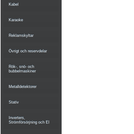
Kabel
Karaoke
Reklamskyltar
Övrigt och reservdelar
Rök-, snö- och
bubbelmaskiner
Metalldetektorer
Stativ
Inverters,
Strömförsörjning och El