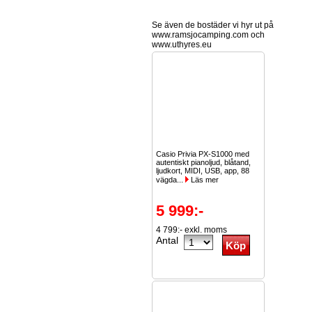
Se även de bostäder vi hyr ut på
www.ramsjocamping.com och
www.uthyres.eu
Casio Privia PX-S1000 med
autentiskt pianoljud, blåtand,
ljudkort, MIDI, USB, app, 88
vägda...
Läs mer
5 999:-
4 799:- exkl. moms
Antal