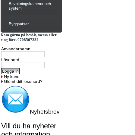
Bevakningskameror och
system
Byggsatser
Kom gärna på besök, messa eller
ring före, 0708567232
Användarnamn:
Lösenord:
Ny kund
Glömt ditt lösenord?
Nyhetsbrev
Vill du ha nyheter
och information