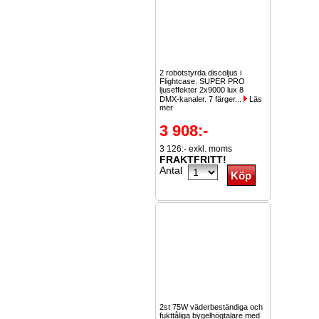
2 robotstyrda discoljus i
Flightcase. SUPER PRO
ljuseffekter 2x9000 lux 8
DMX-kanaler. 7 färger...
Läs
mer
3 908:-
3 126:- exkl. moms
FRAKTFRITT!
Antal
2st 75W väderbeständiga och
fukttåliga bygelhögtalare med