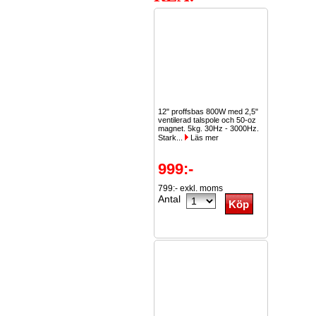
12" proffsbas 800W med 2,5"
ventilerad talspole och 50-oz
magnet. 5kg. 30Hz - 3000Hz.
Stark...
Läs mer
999:-
799:- exkl. moms
Antal