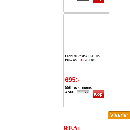
Fader till vestax PMC-05,
PMC-06 ...
Läs mer
695:-
556:- exkl. moms
Antal
REA: