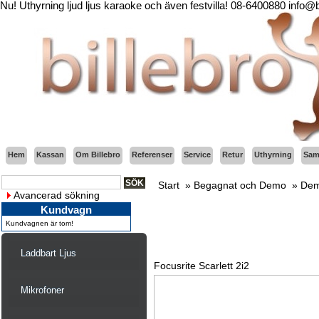
Nu! Uthyrning ljud ljus karaoke och även festvilla! 08-6400880 info@
Hem
Kassan
Om Billebro
Referenser
Service
Retur
Uthyrning
Sama
Start
»
Begagnat och Demo
»
Dem
Avancerad sökning
Kundvagn
Kundvagnen är tom!
Laddbart Ljus
Focusrite Scarlett 2i2
Mikrofoner